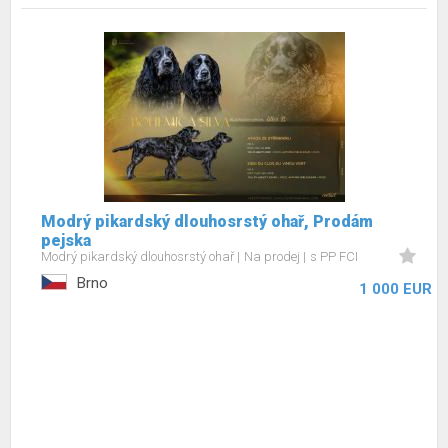
Modrý pikardský dlouhosrstý ohař, Prodám
pejska
Modrý pikardský dlouhosrstý ohař
Na prodej
s PP FCI
Brno
1 000 EUR