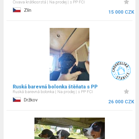
Čivava krátkosrstá
Na prodej
s PP FCI
Zlín
15 000 CZK
Ruská barevná bolonka štěňata s PP
Ruská barevná bolonka
Na prodej
s PP FCI
Držkov
26 000 CZK