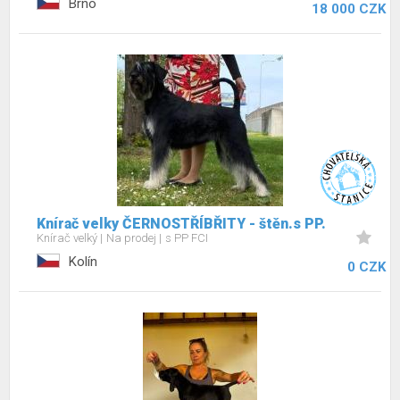
Brno
18 000 CZK
Knírač velky ČERNOSTŘÍBŘITY - štěn.s PP.
Knírač velký
Na prodej
s PP FCI
Kolín
0 CZK