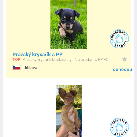
Pražský krysařík s PP
TOP
Pražský krysařík krátkosrstý
Na prodej
s PP FCI
Jihlava
dohodou