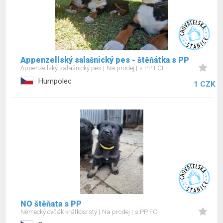
Appenzellský salašnický pes - štěňátka s PP
Appenzellský salašnický pes
Na prodej
s PP FCI
Humpolec
1 CZK
NO štěňata s PP
Německý ovčák krátkosrstý
Na prodej
s PP FCI