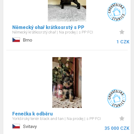
Německý ohař krátkosrstý s PP
Německý krátkosrstý ohař
Na prodej
s PP FCI
Brno
1 CZK
Fenečka k odběru
Yorkšírský teriér black and tan
Na prodej
s PP FCI
Svitavy
35 000 CZK