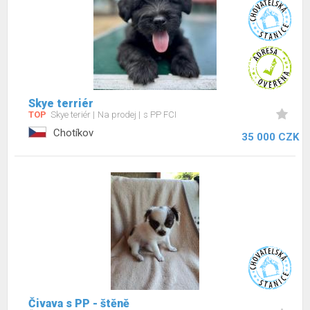
Skye terriér
TOP
Skye teriér
Na prodej
s PP FCI
Chotíkov
35 000 CZK
Čivava s PP - štěně