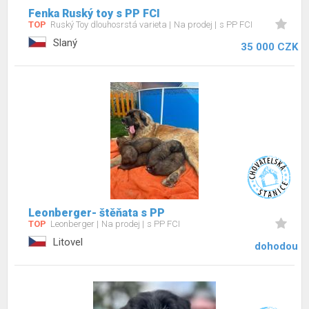
Fenka Ruský toy s PP FCI
TOP
Ruský Toy dlouhosrstá varieta
Na prodej
s PP FCI
Slaný
35 000 CZK
Leonberger- štěňata s PP
TOP
Leonberger
Na prodej
s PP FCI
Litovel
dohodou