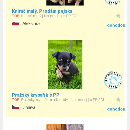
Knírač malý, Prodám pejska
TOP
Knírač malý
Na prodej
s PP FCI
Alekšince
dohodou
Pražský krysařík s PP
TOP
Pražský krysařík krátkosrstý
Na prodej
s PP FCI
Jihlava
dohodou