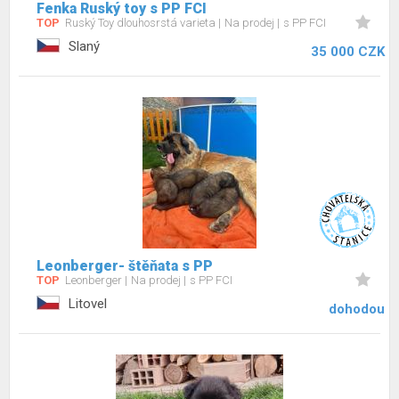
Fenka Ruský toy s PP FCI
TOP
Ruský Toy dlouhosrstá varieta
Na prodej
s PP FCI
Slaný
35 000 CZK
Leonberger- štěňata s PP
TOP
Leonberger
Na prodej
s PP FCI
Litovel
dohodou