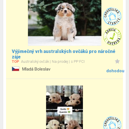
Výjimečný vrh australských ovčáků pro náročné
záje
TOP
Australský ovčák
Na prodej
s PP FCI
Mladá Boleslav
dohodou