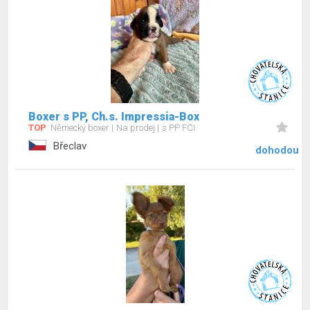
Boxer s PP, Ch.s. Impressia-Box
TOP
Německý boxer
Na prodej
s PP FCI
Břeclav
dohodou