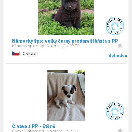
Německý špic velký černý prodám štěňata s PP
Německý špic velký
Na prodej
s PP FCI
Ostrava
dohodou
Čivava s PP - štěně
Čivava krátkosrstá
Na prodej
s PP FCI