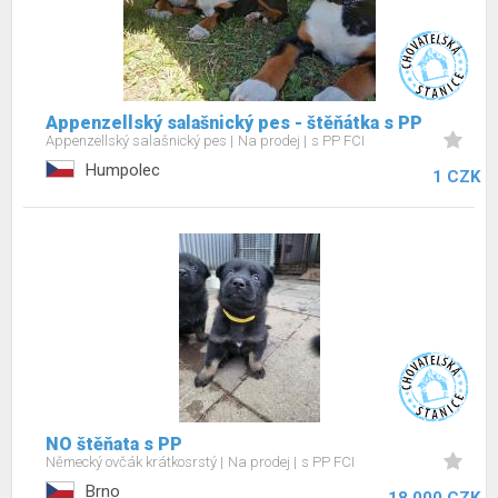
Appenzellský salašnický pes - štěňátka s PP
Appenzellský salašnický pes
Na prodej
s PP FCI
Humpolec
1 CZK
NO štěňata s PP
Německý ovčák krátkosrstý
Na prodej
s PP FCI
Brno