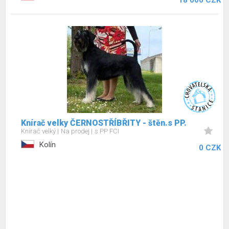
18 000 CZK
Knírač velky ČERNOSTŘÍBŘITY - štěn.s PP.
Knírač velký
Na prodej
s PP FCI
Kolín
0 CZK