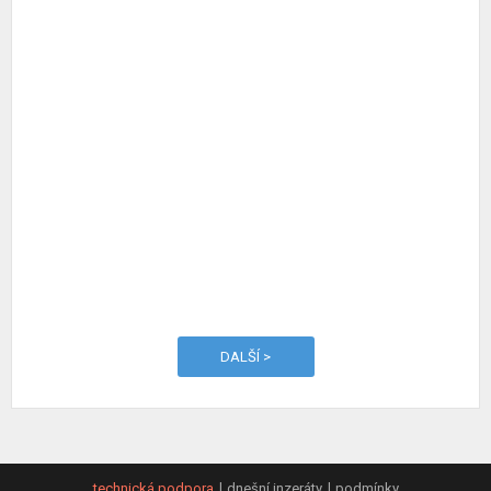
DALŠÍ >
technická podpora
dnešní inzeráty
podmínky