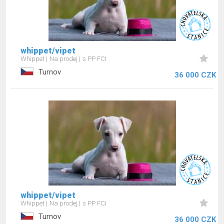
whippet/vipet
Whippet
Na prodej
s PP FCI
Turnov
36 000 CZK
whippet/vipet
Whippet
Na prodej
s PP FCI
Turnov
36 000 CZK