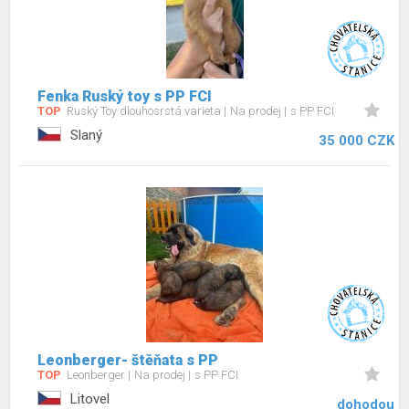
Fenka Ruský toy s PP FCI
TOP
Ruský Toy dlouhosrstá varieta
Na prodej
s PP FCI
Slaný
35 000 CZK
Leonberger- štěňata s PP
TOP
Leonberger
Na prodej
s PP FCI
Litovel
dohodou