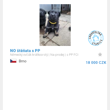
NO štěňata s PP
Německý ovčák krátkosrstý
Na prodej
s PP FCI
Brno
18 000 CZK