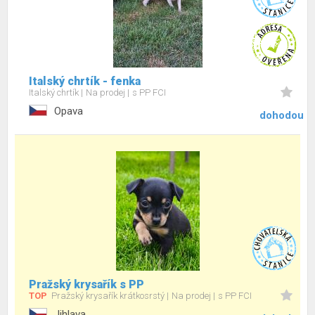
Italský chrtík - fenka
Italský chrtík
Na prodej
s PP FCI
Opava
dohodou
Pražský krysařík s PP
TOP
Pražský krysařík krátkosrstý
Na prodej
s PP FCI
Jihlava