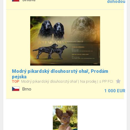
dohodou
Modrý pikardský dlouhosrstý ohař, Prodám
pejska
TOP
Modrý pikardský dlouhosrstý ohař
Na prodej
s PP FCI
Brno
1 000 EUR