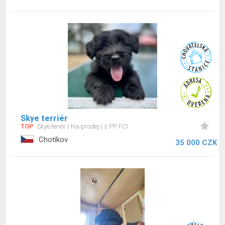
Skye terriér
TOP
Skye teriér
Na prodej
s PP FCI
Chotíkov
35 000 CZK