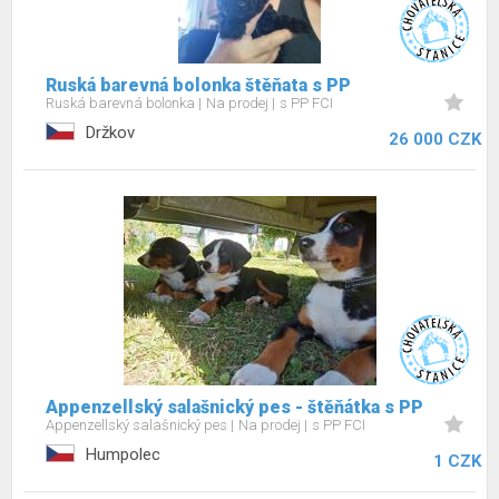
Ruská barevná bolonka štěňata s PP
Ruská barevná bolonka
Na prodej
s PP FCI
Držkov
26 000 CZK
Appenzellský salašnický pes - štěňátka s PP
Appenzellský salašnický pes
Na prodej
s PP FCI
Humpolec
1 CZK