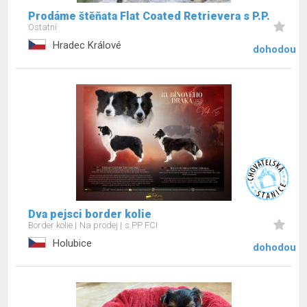
Prodáme štěňata Flat Coated Retrievera s P.P.
Ostatní
Hradec Králové
dohodou
Dva pejsci border kolie
Border kolie
Na prodej
s PP FCI
Holubice
dohodou