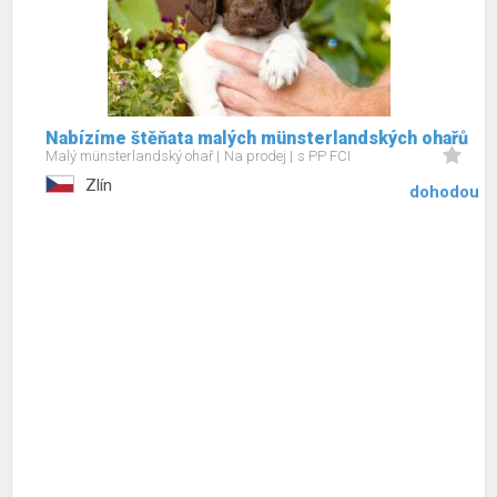
Nabízíme štěňata malých münsterlandských ohařů
Malý münsterlandský ohař
Na prodej
s PP FCI
Zlín
dohodou