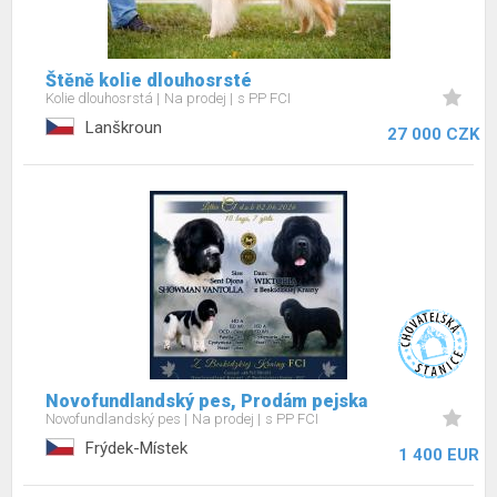
Štěně kolie dlouhosrsté
Kolie dlouhosrstá
Na prodej
s PP FCI
Lanškroun
27 000 CZK
Novofundlandský pes, Prodám pejska
Novofundlandský pes
Na prodej
s PP FCI
Frýdek-Místek
1 400 EUR