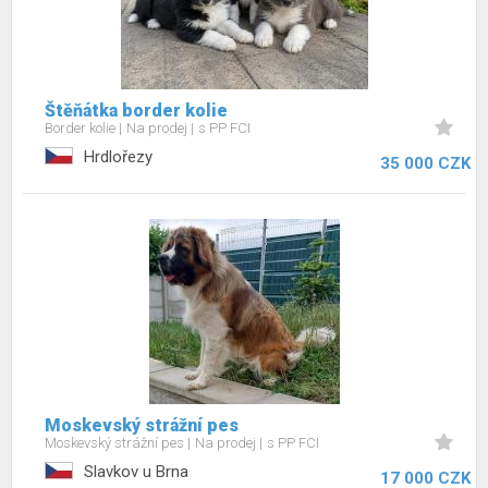
Štěňátka border kolie
Border kolie
Na prodej
s PP FCI
Hrdlořezy
35 000 CZK
Moskevský strážní pes
Moskevský strážní pes
Na prodej
s PP FCI
Slavkov u Brna
17 000 CZK