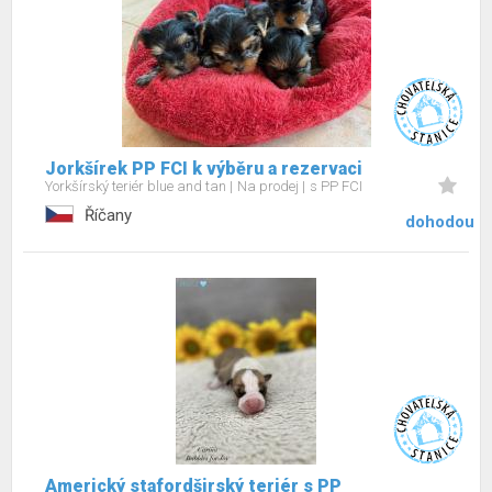
Jorkšírek PP FCI k výběru a rezervaci
Yorkšírský teriér blue and tan
Na prodej
s PP FCI
Říčany
dohodou
Americký stafordširský teriér s PP