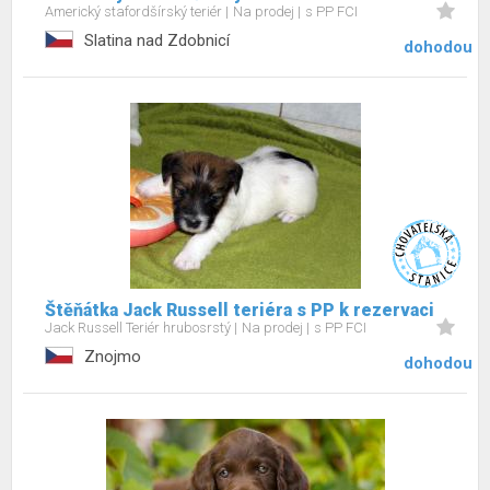
Americký stafordšírský teriér
Na prodej
s PP FCI
Slatina nad Zdobnicí
dohodou
Štěňátka Jack Russell teriéra s PP k rezervaci
Jack Russell Teriér hrubosrstý
Na prodej
s PP FCI
Znojmo
dohodou