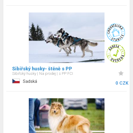
Sibiřský husky- štěně s PP
Sibiřský husky
Na prodej
s PP FCI
Sadská
0 CZK