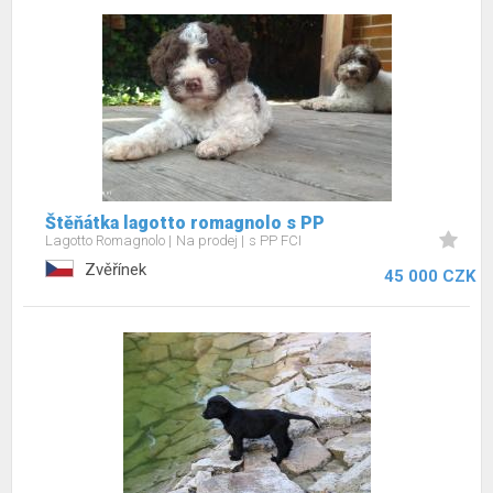
Štěňátka lagotto romagnolo s PP
Lagotto Romagnolo
Na prodej
s PP FCI
Zvěřínek
45 000 CZK