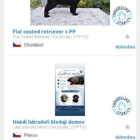
Flat coated retriever s PP
Flat Coated Retriever
Na prodej
s PP FCI
Chotěboř
dohodou
Hnědí labradoři hledají domov
Labradorský retrívr
Na prodej
s PP FCI
Přerov
dohodou