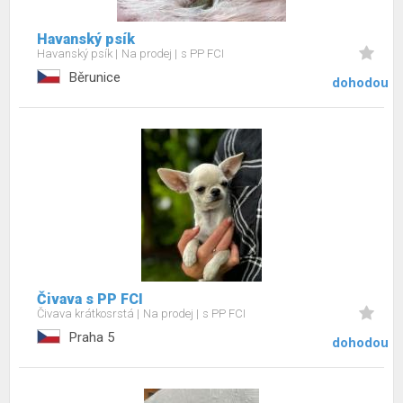
Havanský psík
Havanský psík
Na prodej
s PP FCI
Běrunice
dohodou
Čivava s PP FCI
Čivava krátkosrstá
Na prodej
s PP FCI
Praha 5
dohodou