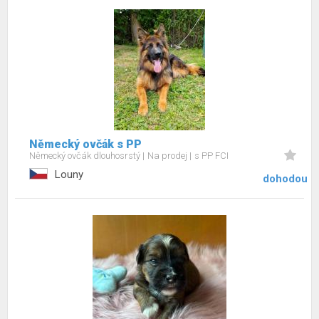
Německý ovčák s PP
Německý ovčák dlouhosrstý
Na prodej
s PP FCI
Louny
dohodou