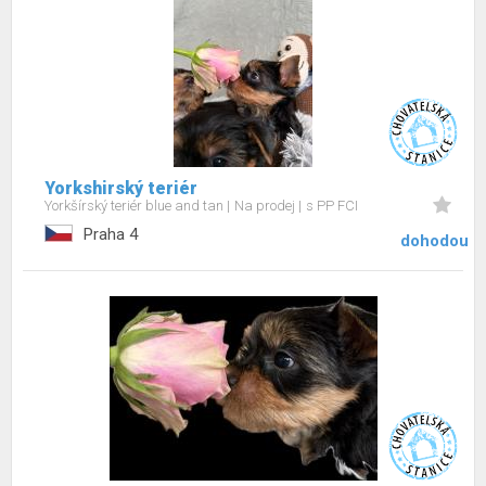
Yorkshirský teriér
Yorkšírský teriér blue and tan
Na prodej
s PP FCI
Praha 4
dohodou