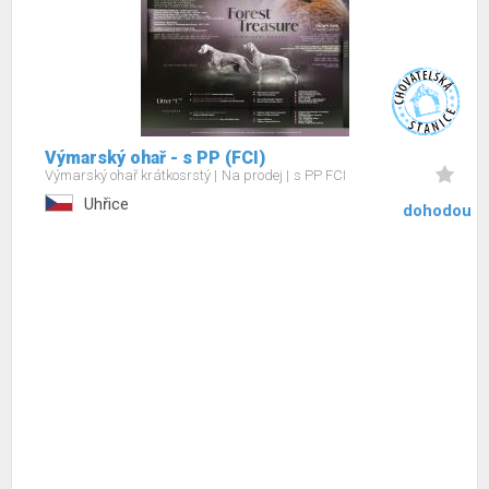
Výmarský ohař - s PP (FCI)
Výmarský ohař krátkosrstý
Na prodej
s PP FCI
Uhřice
dohodou