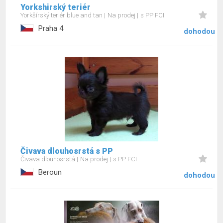
Yorkshirský teriér
Yorkšírský teriér blue and tan
Na prodej
s PP FCI
Praha 4
dohodou
Čivava dlouhosrstá s PP
Čivava dlouhosrstá
Na prodej
s PP FCI
Beroun
dohodou