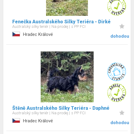
Fenečka Australského Silky Teriéra - Dirké
Australský silky teriér
Na prodej
s PP FCI
Hradec Králové
dohodou
Štěně Australského Silky Teriéra - Daphné
Australský silky teriér
Na prodej
s PP FCI
Hradec Králové
dohodou