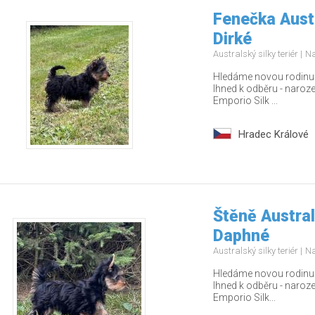
Fenečka Austr
Dirké
Australský silky teriér
Na
Hledáme novou rodinu pr
Ihned k odběru - naroz
Emporio Silk ...
Hradec Králové
Štěně Austral
Daphné
Australský silky teriér
Na
Hledáme novou rodinu p
Ihned k odběru - naroz
Emporio Silk...