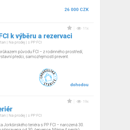
26 000 CZK
11x
FCI k výběru a rezervaci
d tan
Na prodej
s PP FCI
 průkazem původu FCI – z rodinného prostředí,
 výstavní předci, samozřejmostí prevent.
dohodou
19x
eriér
d tan
Na prodej
s PP FCI
a Jorkširského teriéra s PP FCI – narozená 30.
 připravena od 30. července. Máme 4 pejsků .