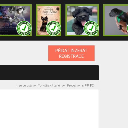
PŘIDAT INZERÁT
REGISTRACE
Inzerce psů
Yorkšírský teriér
Prodej
s PP FCI