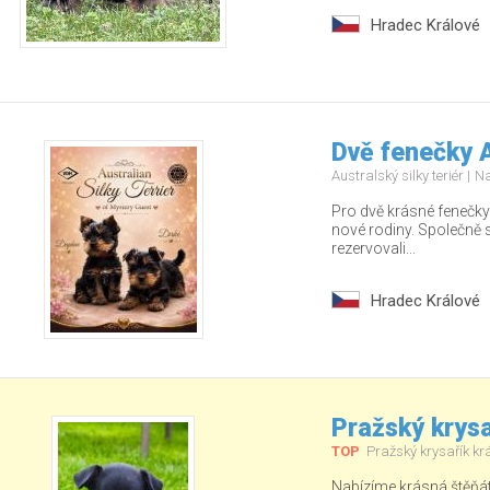
Hradec Králové
Dvě fenečky A
Australský silky teriér
Na
Pro dvě krásné fenečky
nové rodiny. Společně s
rezervovali...
Hradec Králové
Pražský krysa
TOP
Pražský krysařík kr
Nabízíme krásná štěňá