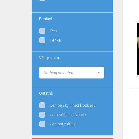
Pohlaví:
Pes
Fenka
Věk pejska:
Nothing selected
Ostatní:
Jen pejsky ihned k odběru
Jen ověření uživatelé
Jen psi z útulku