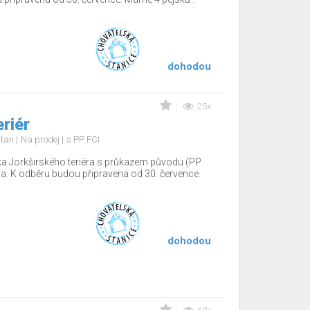
dohodou
25x
eriér
d tan
Na prodej
s PP FCI
a Jorkširského teriéra s průkazem původu (PP
na. K odběru budou připravena od 30. července.
dohodou