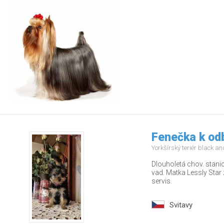
Fenečka k od
Yorkšírský teriér black a
Dlouholetá chov. stani
vad. Matka Lessly Star 
servis.
Svitavy