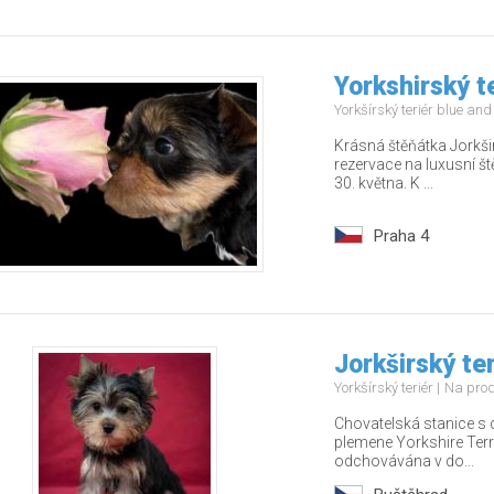
Yorkshirský t
Yorkšírský teriér blue an
Krásná štěňátka Jorkši
rezervace na luxusní š
30. května. K ...
Praha 4
Jorkširský ter
Yorkšírský teriér
Na pro
Chovatelská stanice s 
plemene Yorkshire Terr
odchovávána v do...