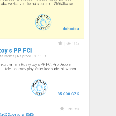
, oba ve zbarvení černá s pálením. Štěňátka se
dohodou
132x
oy s PP FCI
tá varieta
Na prodej
s PP FCI
nku plemene Ruský toy s PP FCI. Pro Debbie
jitele a domov plný lásky, kde bude milovanou
35 000 CZK
96x
štěňata s PP