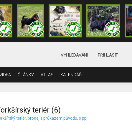
VYHLEDÁVÁNÍ
PŘIHLÁSIT
VIDEA
ČLÁNKY
ATLAS
KALENDÁŘ
orkšírský teriér (6)
rkšírský teriér, prodej s průkazem původu, s pp