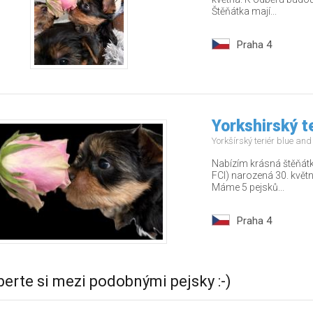
Štěňátka mají...
Praha 4
Yorkshirský t
Yorkšírský teriér blue an
Nabízím krásná štěňátk
FCI) narozená 30. květ
Máme 5 pejsků...
Praha 4
berte si mezi podobnými pejsky :-)