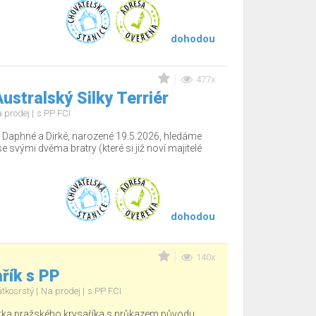
dohodou
477x
ustralský Silky Terriér
 prodej
s PP FCI
 Daphné a Dirké, narozené 19.5.2026, hledáme
e svými dvěma bratry (které si již noví majitelé
dohodou
140x
řík s PP
átkosrstý
Na prodej
s PP FCI
tka pražského krysaříka s průkazem původu.