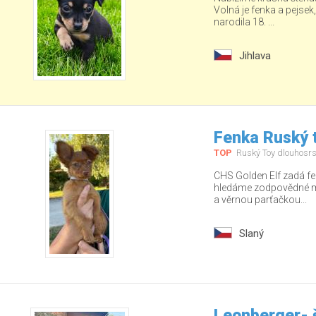
Volná je fenka a pejsek
narodila 18. ...
Jihlava
Fenka Ruský t
TOP
Ruský Toy dlouhosrs
CHS Golden Elf zadá fe
hledáme zodpovědné ma
a věrnou parťačkou...
Slaný
Leonberger- 