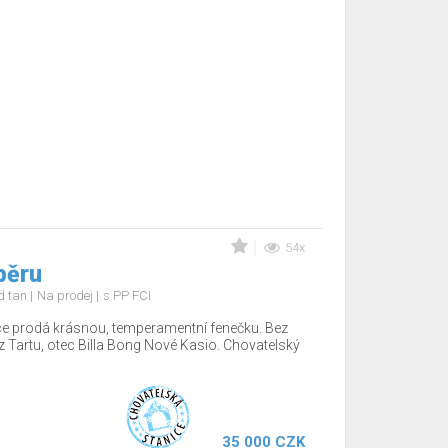
54x
běru
nd tan
Na prodej
s PP FCI
ce prodá krásnou, temperamentní fenečku. Bez
z Tartu, otec Billa Bong Nové Kasio. Chovatelský
35 000 CZK