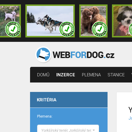
DOMŮ
INZERCE
PLEMENA
STANICE
KRITÉRIA
Y
Plemena:
Jo
Yorkšírský teriér, Jorkšírský teriér