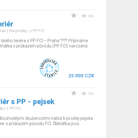
68x
eriér
d tan
Na prodej
s PP FCI
rského teriéra s PP FCI – Praha ???? Přijímáme
těňátka s průkazem původu (PP FCI) narozená
25 000 CZK
68x
iér s PP - pejsek
dej
s PP FCI
dlouholetými zkušenostmi nabízí k prodeji pejska
ier s průkazem původu FCI. Štěňátka jsou