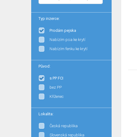
Typ inzerce:
Prodám pejska
Nabízím psa ke krytí
Nabízím fenku ke krytí
Původ:
s PP FCI
bez PP
Kříženec
Lokalita:
Česká republika
Slovenská republika