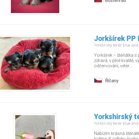
Buštěhrad
Jorkšírek PP 
Yorkšírský teriér blue an
Yorkšírek – štěňátka s
zdravá, v plné kvalitě,
odčervování, veter...
Říčany
Yorkshirský t
Yorkšírský teriér blue an
Nabízím krásná štěňátk
května. K odběru budou