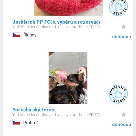
Jorkšírek PP FCI k výběru a rezervaci
Yorkšírský teriér blue and tan
Na prodej
s PP FCI
Říčany
dohodou
Yorkshirský teriér
Yorkšírský teriér blue and tan
Na prodej
s PP FCI
Praha 4
dohodou