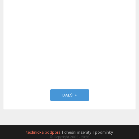
DALŠÍ >
technická podpora
dnešní inzeráty
podmínky
© Copyright 2008 - 2026