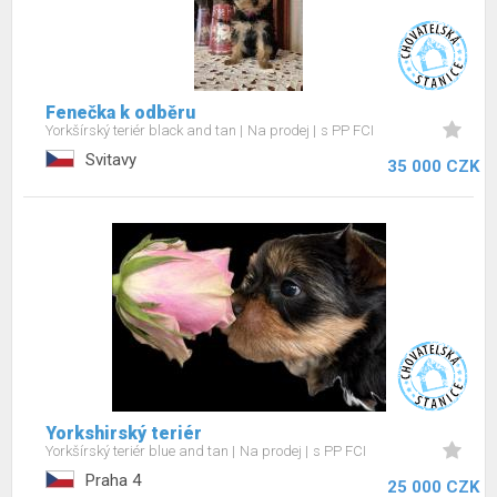
Fenečka k odběru
Yorkšírský teriér black and tan
Na prodej
s PP FCI
Svitavy
35 000 CZK
Yorkshirský teriér
Yorkšírský teriér blue and tan
Na prodej
s PP FCI
Praha 4
25 000 CZK