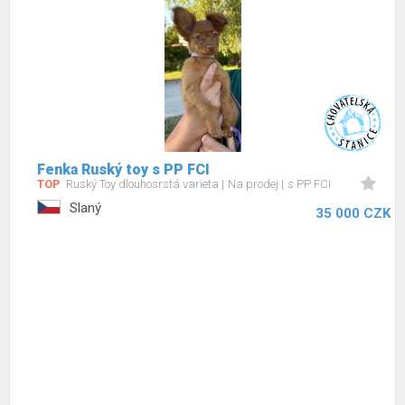
Fenka Ruský toy s PP FCI
TOP
Ruský Toy dlouhosrstá varieta
Na prodej
s PP FCI
Slaný
35 000 CZK