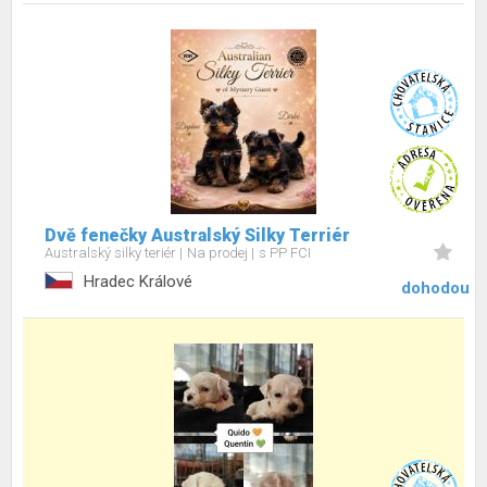
Dvě fenečky Australský Silky Terriér
Australský silky teriér
Na prodej
s PP FCI
Hradec Králové
dohodou