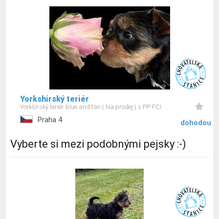
Yorkshirský teriér
Yorkšírský teriér blue and tan
Na prodej
s PP FCI
Praha 4
dohodou
Vyberte si mezi podobnými pejsky :-)