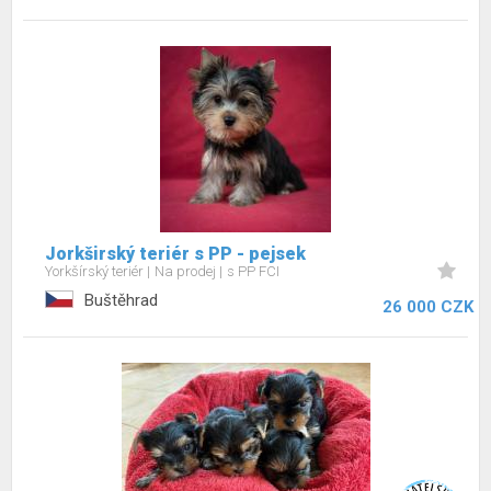
Jorkširský teriér s PP - pejsek
Yorkšírský teriér
Na prodej
s PP FCI
Buštěhrad
26 000 CZK