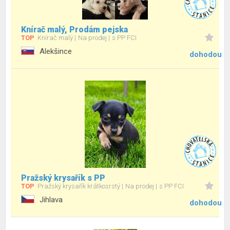
Knírač malý, Prodám pejska
TOP
Knírač malý
Na prodej
s PP FCI
Alekšince
dohodou
Pražský krysařík s PP
TOP
Pražský krysařík krátkosrstý
Na prodej
s PP FCI
Jihlava
dohodou