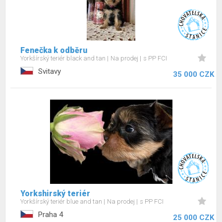
Fenečka k odběru
Yorkšírský teriér black and tan
Na prodej
s PP FCI
Svitavy
35 000 CZK
Yorkshirský teriér
Yorkšírský teriér blue and tan
Na prodej
s PP FCI
Praha 4
25 000 CZK