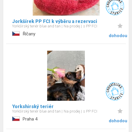
Jorkšírek PP FCI k výběru a rezervaci
Yorkšírský teriér blue and tan
Na prodej
s PP FCI
Říčany
dohodou
Yorkshirský teriér
Yorkšírský teriér blue and tan
Na prodej
s PP FCI
Praha 4
dohodou