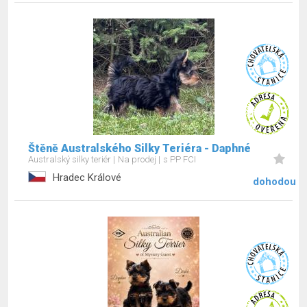
Štěně Australského Silky Teriéra - Daphné
Australský silky teriér
Na prodej
s PP FCI
Hradec Králové
dohodou