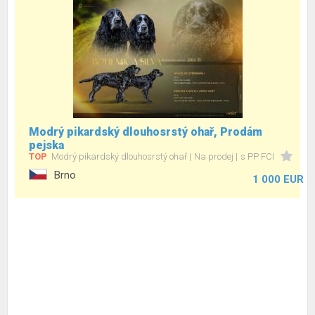
Modrý pikardský dlouhosrstý ohař, Prodám
pejska
TOP
Modrý pikardský dlouhosrstý ohař
Na prodej
s PP FCI
Brno
1 000 EUR