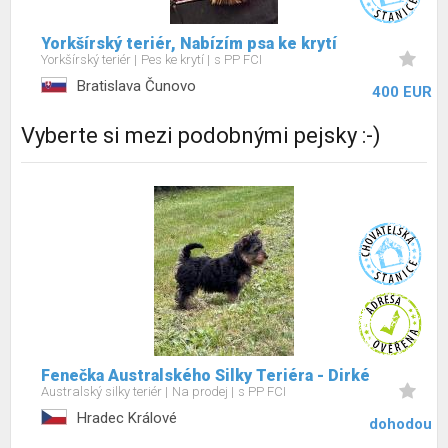
Yorkšírský teriér, Nabízím psa ke krytí
Yorkšírský teriér
Pes ke krytí
s PP FCI
Bratislava Čunovo
400 EUR
Vyberte si mezi podobnými pejsky :-)
Fenečka Australského Silky Teriéra - Dirké
Australský silky teriér
Na prodej
s PP FCI
Hradec Králové
dohodou