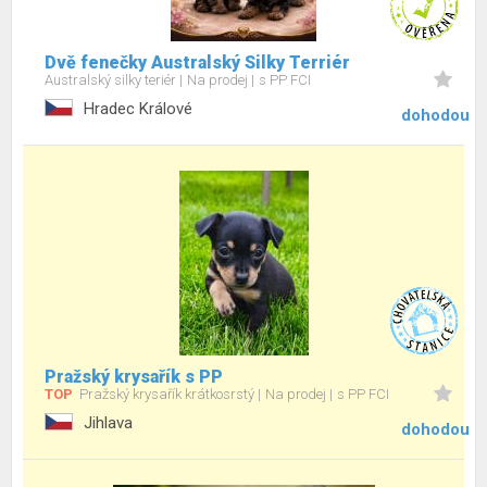
Dvě fenečky Australský Silky Terriér
Australský silky teriér
Na prodej
s PP FCI
Hradec Králové
dohodou
Pražský krysařík s PP
TOP
Pražský krysařík krátkosrstý
Na prodej
s PP FCI
Jihlava
dohodou