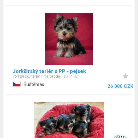
Jorkširský teriér s PP - pejsek
Yorkšírský teriér
Na prodej
s PP FCI
Buštěhrad
26 000 CZK