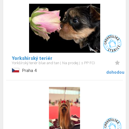
Yorkshirský teriér
Yorkšírský teriér blue and tan
Na prodej
s PP FCI
Praha 4
dohodou