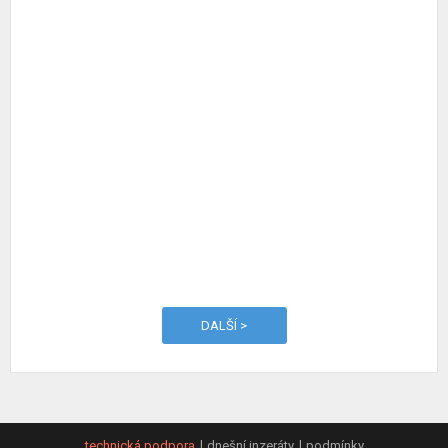
DALŠÍ >
technická podpora
dnešní inzeráty
podmínky