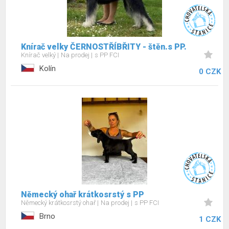
Knírač velky ČERNOSTŘÍBŘITY - štěn.s PP.
Knírač velký
Na prodej
s PP FCI
Kolín
0 CZK
Německý ohař krátkosrstý s PP
Německý krátkosrstý ohař
Na prodej
s PP FCI
Brno
1 CZK