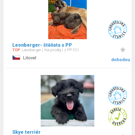
Leonberger- štěňata s PP
TOP
Leonberger
Na prodej
s PP FCI
Litovel
dohodou
Skye terriér