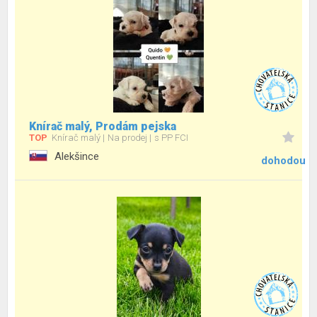
Knírač malý, Prodám pejska
TOP
Knírač malý
Na prodej
s PP FCI
Alekšince
dohodou