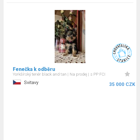
Fenečka k odběru
Yorkšírský teriér black and tan
Na prodej
s PP FCI
Svitavy
35 000 CZK