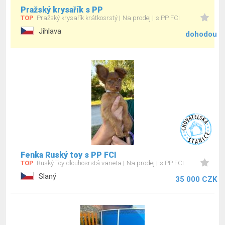
Pražský krysařík s PP
TOP
Pražský krysařík krátkosrstý
Na prodej
s PP FCI
Jihlava
dohodou
Fenka Ruský toy s PP FCI
TOP
Ruský Toy dlouhosrstá varieta
Na prodej
s PP FCI
Slaný
35 000 CZK