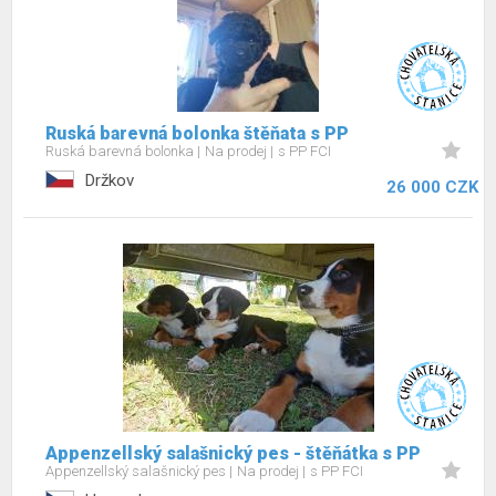
Ruská barevná bolonka štěňata s PP
Ruská barevná bolonka
Na prodej
s PP FCI
Držkov
26 000 CZK
Appenzellský salašnický pes - štěňátka s PP
Appenzellský salašnický pes
Na prodej
s PP FCI