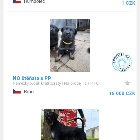
Humpolec
1 CZK
NO štěňata s PP
Německý ovčák krátkosrstý
Na prodej
s PP FCI
Brno
18 000 CZK