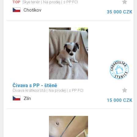
TOP
Skye teriér
Na prodej
s PP FCI
Chotíkov
35 000 CZK
Čivava s PP - štěně
Čivava krátkosrstá
Na prodej
s PP FCI
Zlín
15 000 CZK