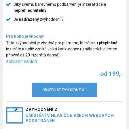
Díky svému barevnému podbarvení je inzerát zcela
nepřehlédnutelný
.
Je
nadřazený
zvýhodnění 3
Pro koho je vhodný:
Toto zvýhodnění je vhodné pro plemena, která jsou
přeplněná
inzeráty a tudíž vzniká velká konkurence (u některých plemen
přibývá až 20 inzerátů denně).
zobrazit náhled
od 199,-
OBJEDNAT ZVÝHODNĚNÍ 1
ZVÝHODNĚNÍ 2
UMÍSTĚNÍ V HLAVIČCE VŠECH WEBOVÝCH
PODSTRÁNEK
Inzerce psů