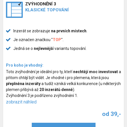
ZVÝHODNĚNÍ 3
KLASICKÉ TOPOVÁNÍ
Inzerát se zobrazuje
na prvních místech
.
Je označen značkou "
TOP
".
Jedná se o
nejlevnější
variantu topování.
Pro koho je vhodný:
Toto zvýhodnění je ideální pro ty, kteří
nechtějí moc investovat
a
přitom chtějí být vidět. Je vhodné i pro plemena, která jsou
přeplněna inzeráty
a tudíž vzniká velká konkurence (u některých
plemen přibývá až
20 inzerátů denně
).
Zvýhodnění 3 je podřízeno zvýhodnění 1.
zobrazit náhled
od 39,-