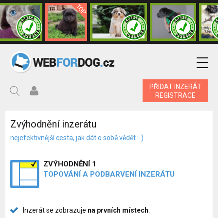
PŘIDAT INZERÁT
REGISTRACE
Zvýhodnění inzerátu
nejefektivnější cesta, jak dát o sobě vědět :-)
ZVÝHODNĚNÍ 1
TOPOVÁNÍ A PODBARVENÍ INZERÁTU
Inzerát se zobrazuje
na prvních místech
.