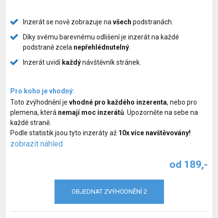
Služby pro psy
Inzerát se nově zobrazuje na
všech
podstranách.
Chovatelské potřeby pro psy
Díky svému barevnému odlišení je inzerát na každé
podstraně zcela
nepřehlédnutelný
.
Společné venčení psů
Inzerát uvidí
každý
návštěvník stránek.
Hlídací pes
Pro koho je vhodný:
Zvýhodnění inzerátů
Toto zvýhodnění je
vhodné pro každého inzerenta
, nebo pro
plemena, která
nemají moc inzerátů
. Upozorněte na sebe na
každé straně.
Podle statistik jsou tyto inzeráty až
10x více navštěvovány!
zobrazit náhled
od 189,-
OBJEDNAT ZVÝHODNĚNÍ 2