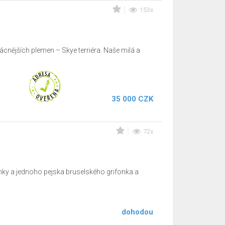
153x
ácnějších plemen – Skye terriéra. Naše milá a
35 000 CZK
72x
enky a jednoho pejska bruselského grifonka a
dohodou