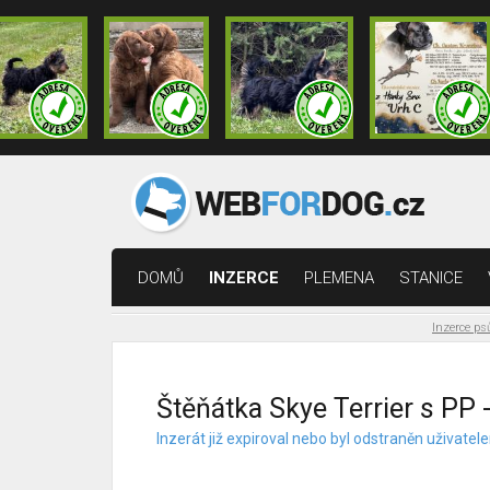
DOMŮ
INZERCE
PLEMENA
STANICE
Inzerce ps
Štěňátka Skye Terrier s PP -
Inzerát již expiroval nebo byl odstraněn uživat