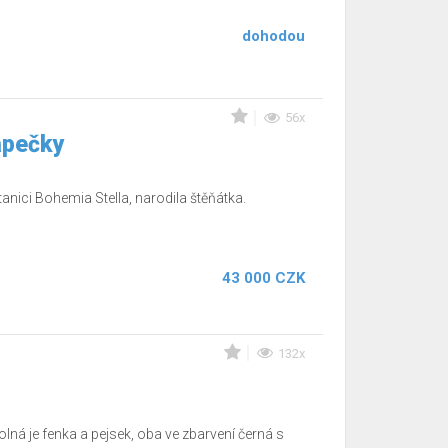
dohodou
56x
apečky
anici Bohemia Stella, narodila štěňátka.
43 000 CZK
132x
ná je fenka a pejsek, oba ve zbarvení černá s