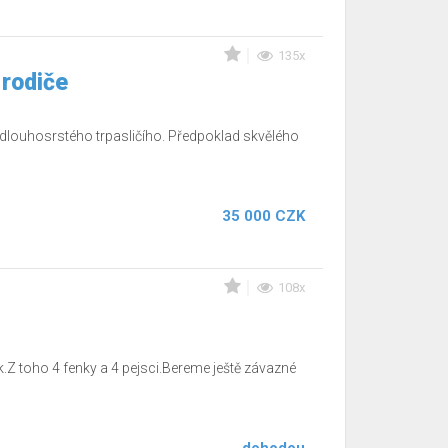
135x
 rodiče
 dlouhosrstého trpasličího. Předpoklad skvělého
35 000 CZK
108x
.Z toho 4 fenky a 4 pejsci.Bereme ještě závazné