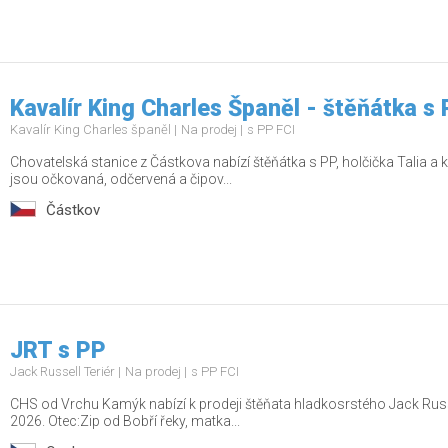
Kavalír King Charles Španěl - štěňátka s
Kavalír King Charles španěl
Na prodej
s PP FCI
Chovatelská stanice z Částkova nabízí štěňátka s PP, holčička Talia a
jsou očkovaná, odčervená a čipov...
Částkov
JRT s PP
Jack Russell Teriér
Na prodej
s PP FCI
CHS od Vrchu Kamýk nabízí k prodeji štěňata hladkosrstého Jack Russ
2026. Otec:Zip od Bobří řeky, matka...