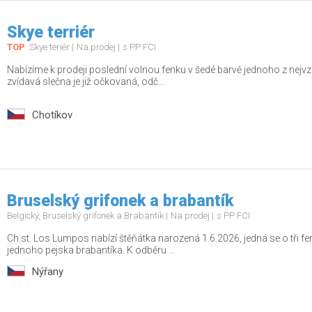
Skye terriér
TOP
Skye teriér
Na prodej
s PP FCI
Nabízíme k prodeji poslední volnou fenku v šedé barvě jednoho z nejvz
zvídavá slečna je již očkovaná, odč...
Chotíkov
Bruselský grifonek a brabantík
Belgický, Bruselský grifonek a Brabantík
Na prodej
s PP FCI
Ch.st. Los Lumpos nabízí štěňátka narozená 1.6.2026, jedná se o tři f
jednoho pejska brabantíka. K odběru ...
Nýřany