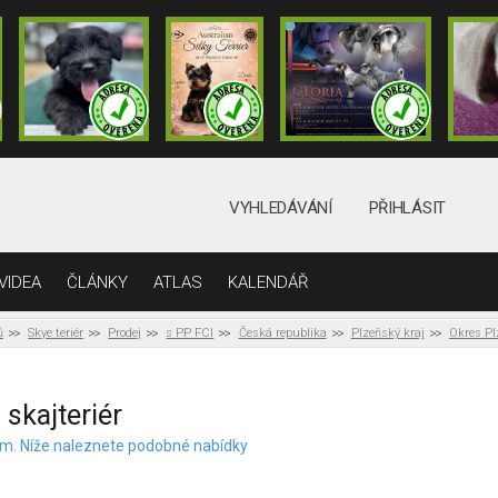
VYHLEDÁVÁNÍ
PŘIHLÁSIT
VIDEA
ČLÁNKY
ATLAS
KALENDÁŘ
ů
Skye teriér
Prodej
s PP FCI
Česká republika
Plzeňský kraj
Okres Plz
 skajteriér
elem. Níže naleznete podobné nabídky