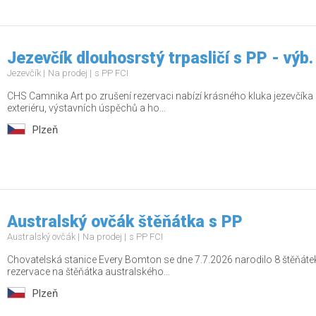
Jezevčík dlouhosrstý trpasličí s PP - výb.
Jezevčík
Na prodej
s PP FCI
CHS Camnika Art po zrušení rezervaci nabízí krásného kluka jezevčíka
exteriéru, výstavních úspěchů a ho...
Plzeň
Australský ovčák štěňátka s PP
Australský ovčák
Na prodej
s PP FCI
Chovatelská stanice Every Bomton se dne 7.7.2026 narodilo 8 štěňátek
rezervace na štěňátka australského...
Plzeň