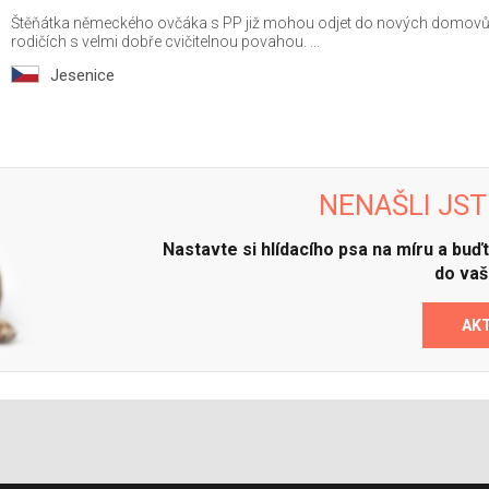
Štěňátka německého ovčáka s PP již mohou odjet do nových domovů.
rodičích s velmi dobře cvičitelnou povahou. ...
Jesenice
NENAŠLI JST
Nastavte si hlídacího psa na míru a bu
do vaš
AK