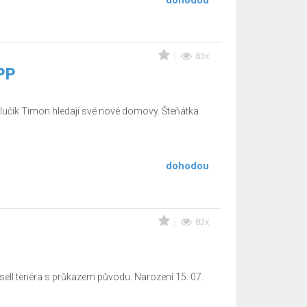
dohodou
83x
 PP
 klučík Timon hledají své nové domovy. Šteňátka
dohodou
83x
ell teriéra s průkazem původu. Narození 15. 07.