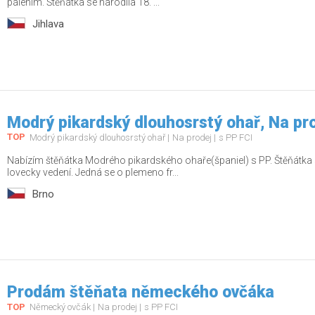
pálením. Štěňátka se narodila 18. ...
Jihlava
Modrý pikardský dlouhosrstý ohař, Na pr
TOP
Modrý pikardský dlouhosrstý ohař
Na prodej
s PP FCI
Nabízím štěňátka Modrého pikardského ohaře(španiel) s PP. Štěňátka 
lovecky vedení. Jedná se o plemeno fr...
Brno
Prodám štěňata německého ovčáka
TOP
Německý ovčák
Na prodej
s PP FCI