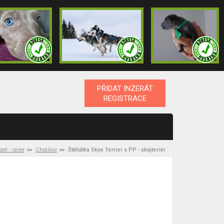
PŘIDAT INZERÁT
REGISTRACE
eň - sever
Chotíkov
Štěňátka Skye Terrier s PP - skajteriér