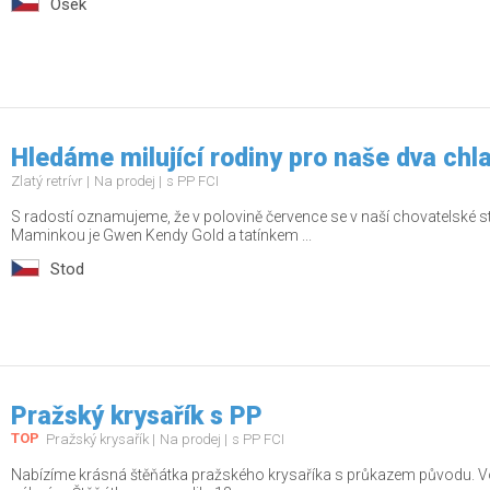
Osek
Hledáme milující rodiny pro naše dva chl
Zlatý retrívr
Na prodej
s PP FCI
S radostí oznamujeme, že v polovině července se v naší chovatelské st
Maminkou je Gwen Kendy Gold a tatínkem ...
Stod
Pražský krysařík s PP
TOP
Pražský krysařík
Na prodej
s PP FCI
Nabízíme krásná štěňátka pražského krysaříka s průkazem původu. Vol