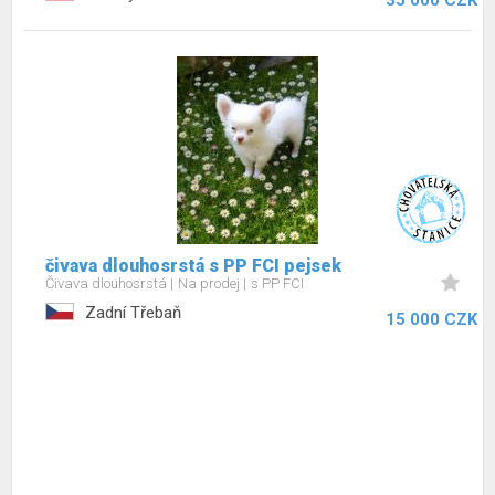
35 000 CZK
čivava dlouhosrstá s PP FCI pejsek
Čivava dlouhosrstá
Na prodej
s PP FCI
Zadní Třebaň
15 000 CZK