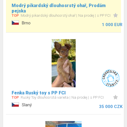
Modrý pikardský dlouhosrstý ohař, Prodám
pejska
TOP
Modrý pikardský dlouhosrstý ohař
Na prodej
s PP FCI
Brno
1 000 EUR
Fenka Ruský toy s PP FCI
TOP
Ruský Toy dlouhosrstá varieta
Na prodej
s PP FCI
Slaný
35 000 CZK