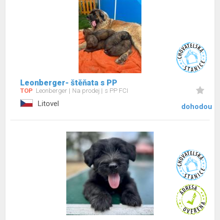
Leonberger- štěňata s PP
TOP
Leonberger
Na prodej
s PP FCI
Litovel
dohodou