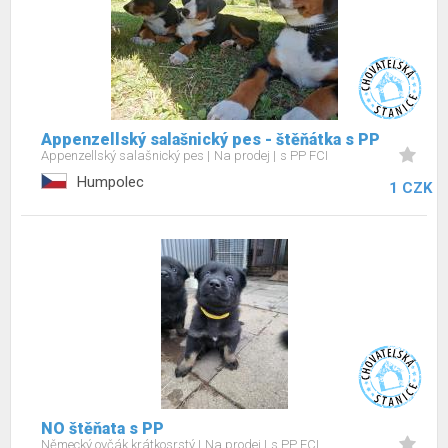
Appenzellský salašnický pes - štěňátka s PP
Appenzellský salašnický pes
Na prodej
s PP FCI
Humpolec
1 CZK
NO štěňata s PP
Německý ovčák krátkosrstý
Na prodej
s PP FCI