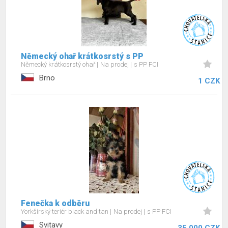
Německý ohař krátkosrstý s PP
Německý krátkosrstý ohař
Na prodej
s PP FCI
Brno
1 CZK
Fenečka k odběru
Yorkšírský teriér black and tan
Na prodej
s PP FCI
Svitavy