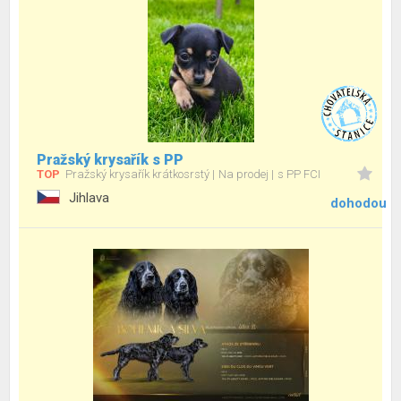
Pražský krysařík s PP
TOP
Pražský krysařík krátkosrstý
Na prodej
s PP FCI
Jihlava
dohodou