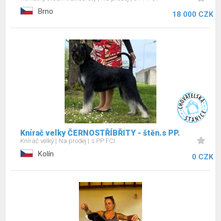
Brno
18 000 CZK
Knírač velky ČERNOSTŘÍBŘITY - štěn.s PP.
Knírač velký
Na prodej
s PP FCI
Kolín
0 CZK