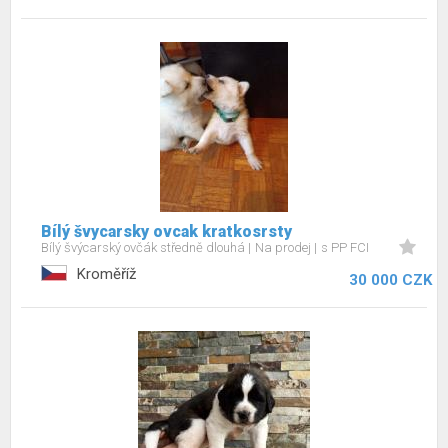
Bílý švycarsky ovcak kratkosrsty
Bílý švýcarský ovčák středně dlouhá
Na prodej
s PP FCI
Kroměříž
30 000 CZK