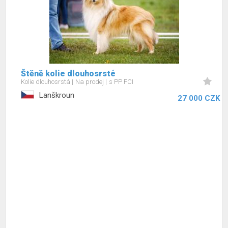
Štěně kolie dlouhosrsté
Kolie dlouhosrstá
Na prodej
s PP FCI
Lanškroun
27 000 CZK