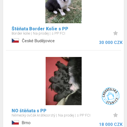
Štěňata Border Kolie s PP
Border kolie
Na prodej
s PP FCI
České Budějovice
30 000 CZK
NO štěňata s PP
Německý ovčák krátkosrstý
Na prodej
s PP FCI
Brno
18 000 CZK