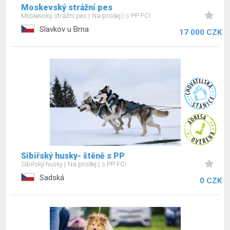
Moskevský strážní pes
Moskevský strážní pes
Na prodej
s PP FCI
Slavkov u Brna
17 000 CZK
Sibiřský husky- štěně s PP
Sibiřský husky
Na prodej
s PP FCI
Sadská
0 CZK