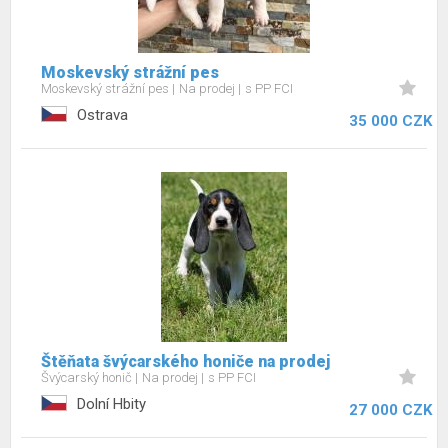
Moskevský strážní pes
Moskevský strážní pes
Na prodej
s PP FCI
Ostrava
35 000 CZK
Štěňata švýcarského honiče na prodej
Švýcarský honič
Na prodej
s PP FCI
Dolní Hbity
27 000 CZK