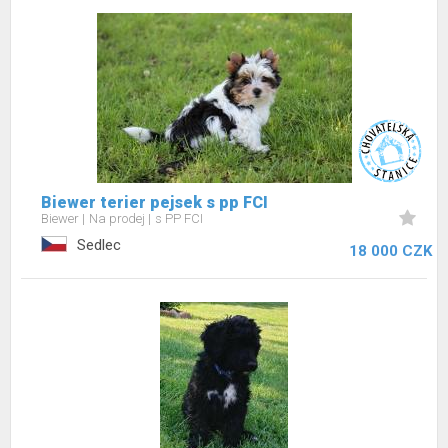
Biewer terier pejsek s pp FCI
Biewer
Na prodej
s PP FCI
Sedlec
18 000 CZK