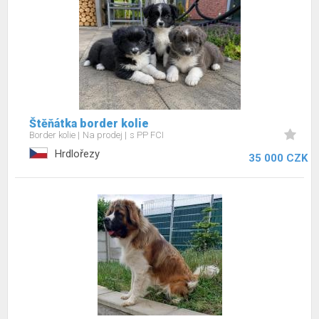
Štěňátka border kolie
Border kolie
Na prodej
s PP FCI
Hrdlořezy
35 000 CZK