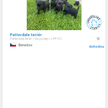
Patterdale teriér
Patterdale teriér
Na prodej
s PP FCI
Benešov
dohodou