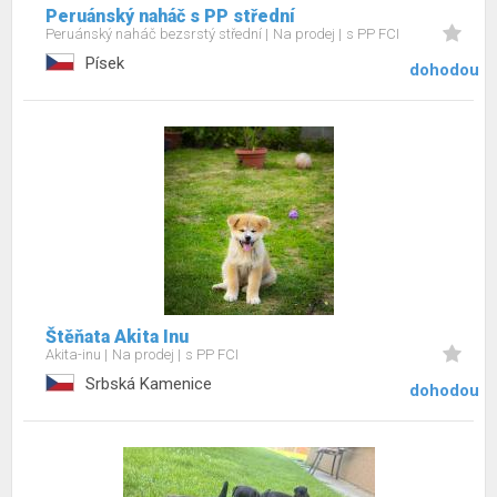
Peruánský naháč s PP střední
Peruánský naháč bezsrstý střední
Na prodej
s PP FCI
Písek
dohodou
Štěňata Akita Inu
Akita-inu
Na prodej
s PP FCI
Srbská Kamenice
dohodou