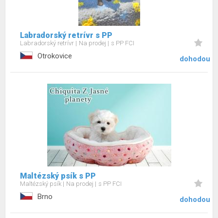
Labradorský retrívr s PP
Labradorský retrívr
Na prodej
s PP FCI
Otrokovice
dohodou
Maltézský psík s PP
Maltézský psík
Na prodej
s PP FCI
Brno
dohodou