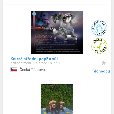
Knírač střední pepř a sůl
Knírač střední
Na prodej
s PP FCI
Česká Třebová
dohodou