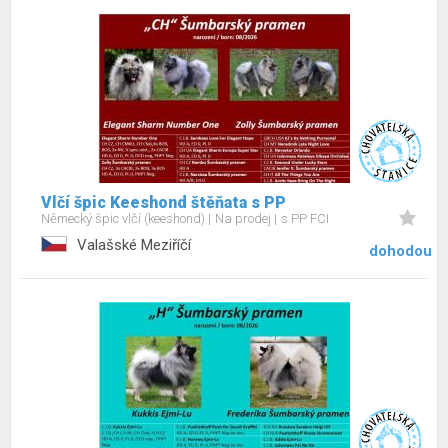
Vlčí špic Keeshond štěňata s PP
Německý špic vlčí (keeshond)
Na prodej
s PP FCI
Valašské Meziříčí
dohodou