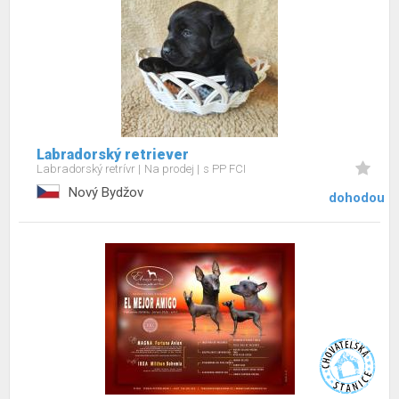
Labradorský retriever
Labradorský retrívr
Na prodej
s PP FCI
Nový Bydžov
dohodou