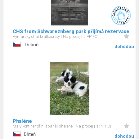
CHS from Schwareznberg park přijímá rezervace
Výmarský ohař krátkosrstý
Na prodej
s PP FCI
Třeboň
dohodou
Phaléne
Malý kontinentální španěl phaléne
Na prodej
s PP FCI
Dříteň
dohodou