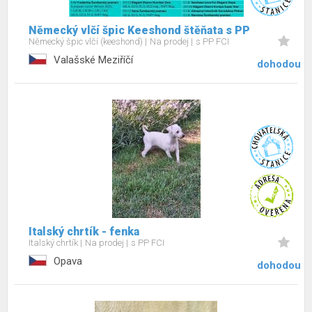
Německý vlčí špic Keeshond štěňata s PP
Německý špic vlčí (keeshond)
Na prodej
s PP FCI
Valašské Meziříčí
dohodou
Italský chrtík - fenka
Italský chrtík
Na prodej
s PP FCI
Opava
dohodou