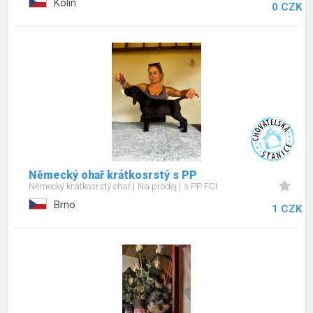
Kolín
0 CZK
Německý ohař krátkosrstý s PP
Německý krátkosrstý ohař
Na prodej
s PP FCI
Brno
1 CZK