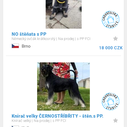
NO štěňata s PP
Německý ovčák krátkosrstý
Na prodej
s PP FCI
Brno
18 000 CZK
Knírač velky ČERNOSTŘÍBŘITY - štěn.s PP.
Knírač velký
Na prodej
s PP FCI