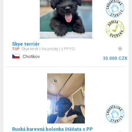
Skye terriér
TOP
Skye teriér
Na prodej
s PP FCI
Chotíkov
35 000 CZK
Ruská barevná bolonka štěňata s PP