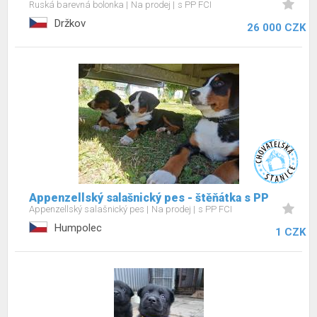
Ruská barevná bolonka
Na prodej
s PP FCI
Držkov
26 000 CZK
Appenzellský salašnický pes - štěňátka s PP
Appenzellský salašnický pes
Na prodej
s PP FCI
Humpolec
1 CZK