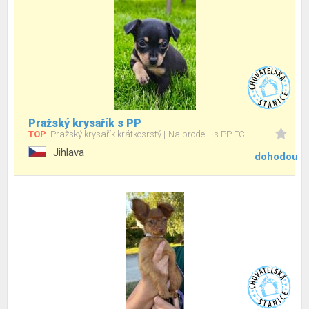
Pražský krysařík s PP
TOP
Pražský krysařík krátkosrstý
Na prodej
s PP FCI
Jihlava
dohodou