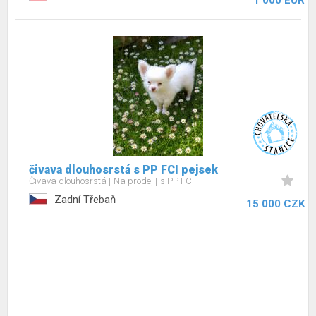
1 000 EUR
čivava dlouhosrstá s PP FCI pejsek
Čivava dlouhosrstá
Na prodej
s PP FCI
Zadní Třebaň
15 000 CZK