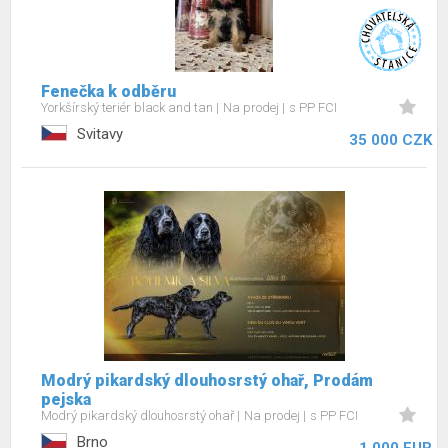
Fenečka k odběru
Yorkšírský teriér black and tan
Na prodej
s PP FCI
Svitavy
35 000 CZK
Modrý pikardský dlouhosrstý ohař, Prodám
pejska
Modrý pikardský dlouhosrstý ohař
Na prodej
s PP FCI
Brno