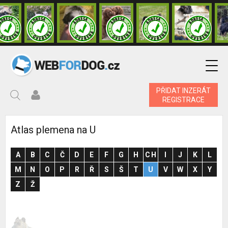
PŘIDAT INZERÁT
REGISTRACE
Atlas plemena na U
A
B
C
Č
D
E
F
G
H
CH
I
J
K
L
M
N
O
P
R
Ř
S
Š
T
U
V
W
X
Y
Z
Ž