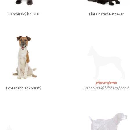
Flanderský bouvier
Flat Coated Retriever
připravujeme
Foxteriér hladkosrstý
Francouzský bíločerný honič