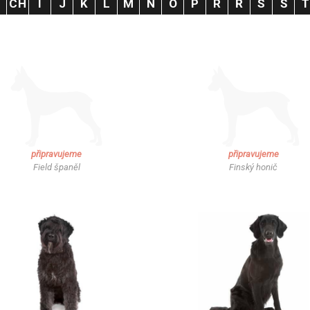
H
CH
I
J
K
L
M
N
O
P
R
Ř
S
Š
připravujeme
připravujeme
Field španěl
Finský honič