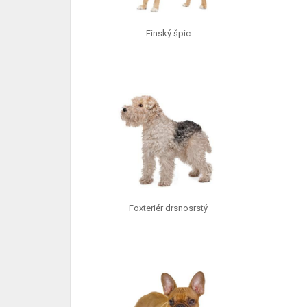
Finský špic
Foxteriér drsnosrstý