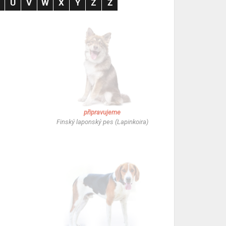
T
U
V
W
X
Y
Z
Ž
připravujeme
Finský laponský pes (Lapinkoira)