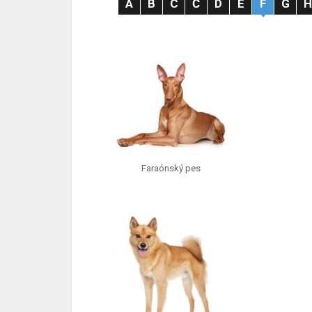
A
B
C
Č
D
E
F
G
Faraónský pes