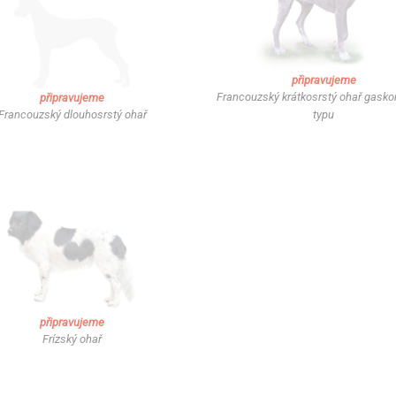
připravujeme
Francouzský krátkosrstý ohař gask
připravujeme
Francouzský dlouhosrstý ohař
typu
připravujeme
Frízský ohař