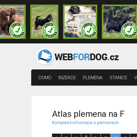
DOMŮ
INZERCE
PLEMENA
STANICE
V
Atlas plemena na F
Kompletní informace o plemenech