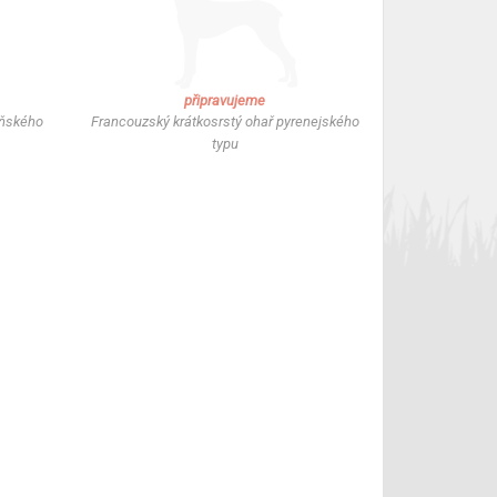
připravujeme
oňského
Francouzský krátkosrstý ohař pyrenejského
typu