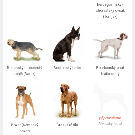
hercegovinský -
chorvatský ovčák
(Tornjak)
Bosenský hrubosrstý
Bostonský teriér
Bourbonský ohař
honič (Barak)
krátkosrstý
připravujeme
Brazilský honič
Boxer (Německý
Brazilská fila
boxer)