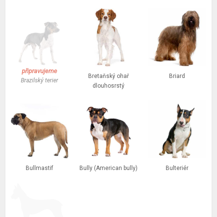
připravujeme
Bretaňský ohař
Briard
Brazilský terier
dlouhosrstý
Bullmastif
Bully (American bully)
Bulteriér