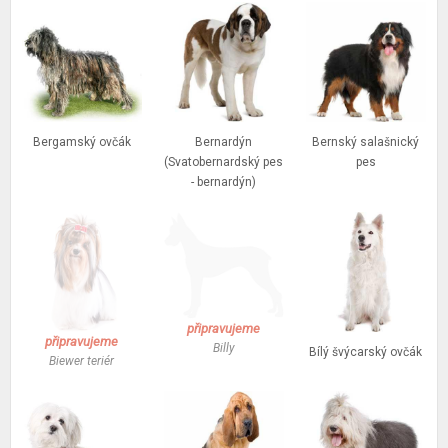
Bergamský ovčák
Bernardýn
Bernský salašnický
(Svatobernardský pes
pes
- bernardýn)
připravujeme
připravujeme
Billy
Bílý švýcarský ovčák
Biewer teriér