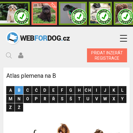
PŘIDAT INZERÁT
REGISTRACE
Atlas plemena na B
A
B
C
Č
D
E
F
G
H
CH
I
J
K
L
M
N
O
P
R
Ř
S
Š
T
U
V
W
X
Y
Z
Ž