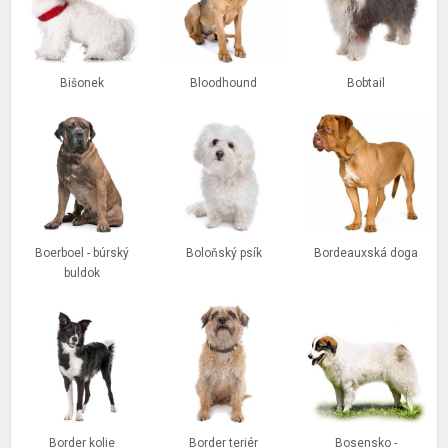
Bišonek
Bloodhound
Bobtail
Boerboel - búrský
Boloňský psík
Bordeauxská doga
buldok
Border kolie
Border teriér
Bosensko -