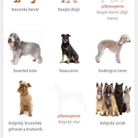
připravujeme
Bavorský barvář
Beagle (Bígl)
Beagle Harrier (Bígl-
Harier)
Bearded kolie
Beauceron
Bedlington terier
připravujeme
Belgický ohař
Belgický, Bruselský
Belgický ovčák
grifonek a Brabantík