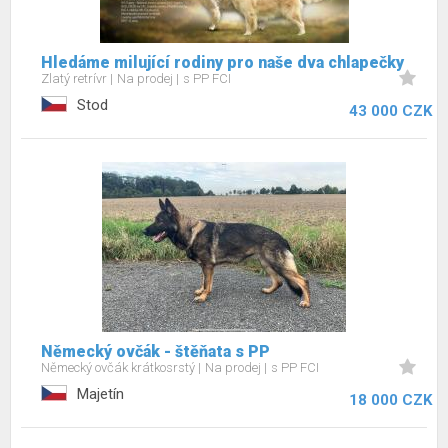
Hledáme milující rodiny pro naše dva chlapečky
Zlatý retrívr
Na prodej
s PP FCI
Stod
43 000 CZK
Německý ovčák - štěňata s PP
Německý ovčák krátkosrstý
Na prodej
s PP FCI
Majetín
18 000 CZK