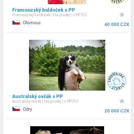
Francouzský buldoček s PP
Francouzský buldoček
Na prodej
s PP FCI
Olomouc
40 000 CZK
Australský ovčák s PP
Australský ovčák
Na prodej
s PP FCI
Odry
20 000 CZK