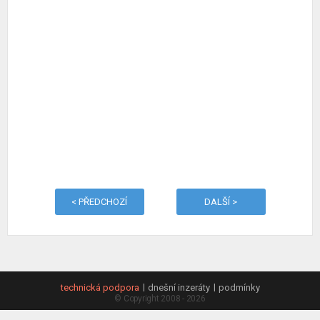
< PŘEDCHOZÍ
DALŠÍ >
technická podpora
dnešní inzeráty
podmínky
© Copyright 2008 - 2026