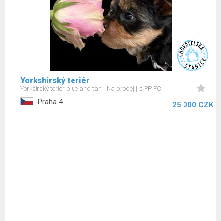
Yorkshirský teriér
Yorkšírský teriér blue and tan
Na prodej
s PP FCI
Praha 4
25 000 CZK