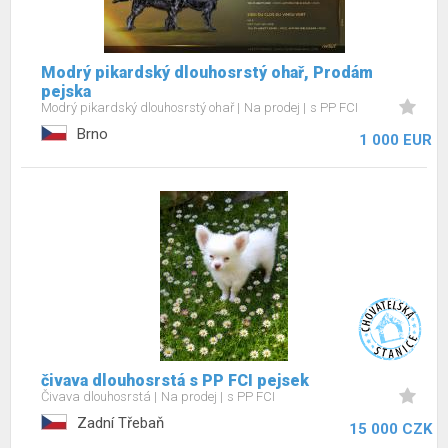
Modrý pikardský dlouhosrstý ohař, Prodám
pejska
Modrý pikardský dlouhosrstý ohař
Na prodej
s PP FCI
Brno
1 000 EUR
čivava dlouhosrstá s PP FCI pejsek
Čivava dlouhosrstá
Na prodej
s PP FCI
Zadní Třebaň
15 000 CZK