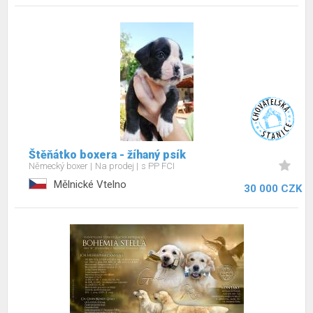
Štěňátko boxera - žíhaný psík
Německý boxer
Na prodej
s PP FCI
Mělnické Vtelno
30 000 CZK