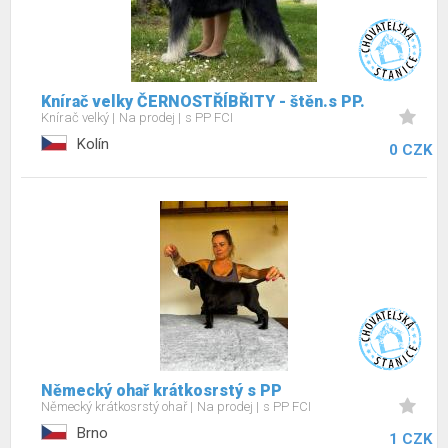
Knírač velky ČERNOSTŘÍBŘITY - štěn.s PP.
Knírač velký
Na prodej
s PP FCI
Kolín
0 CZK
Německý ohař krátkosrstý s PP
Německý krátkosrstý ohař
Na prodej
s PP FCI
Brno
1 CZK