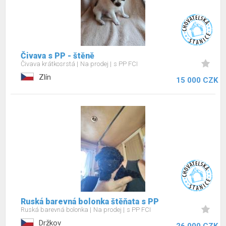
Čivava s PP - štěně
Čivava krátkosrstá
Na prodej
s PP FCI
Zlín
15 000 CZK
Ruská barevná bolonka štěňata s PP
Ruská barevná bolonka
Na prodej
s PP FCI
Držkov