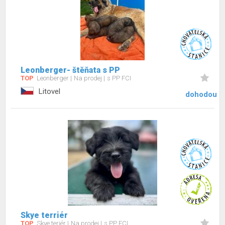
Leonberger- štěňata s PP
TOP
Leonberger
Na prodej
s PP FCI
Litovel
dohodou
Skye terriér
TOP
Skye teriér
Na prodej
s PP FCI