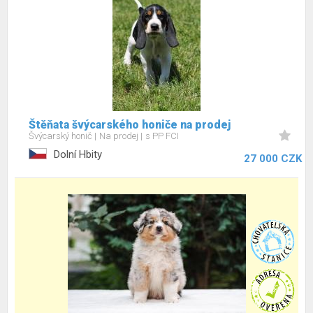
Štěňata švýcarského honiče na prodej
Švýcarský honič
Na prodej
s PP FCI
Dolní Hbity
27 000 CZK