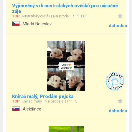
Výjimečný vrh australských ovčáků pro náročné
záje
TOP
Australský ovčák
Na prodej
s PP FCI
Mladá Boleslav
dohodou
Knírač malý, Prodám pejska
TOP
Knírač malý
Na prodej
s PP FCI
Alekšince
dohodou