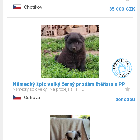
Chotíkov
35 000 CZK
Německý špic velký černý prodám štěňata s PP
Německý špic velký
Na prodej
s PP FCI
Ostrava
dohodou