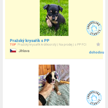
Pražský krysařík s PP
TOP
Pražský krysařík krátkosrstý
Na prodej
s PP FCI
Jihlava
dohodou