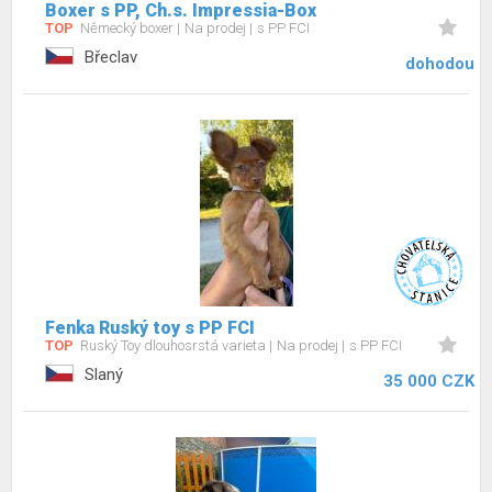
Boxer s PP, Ch.s. Impressia-Box
TOP
Německý boxer
Na prodej
s PP FCI
Břeclav
dohodou
Fenka Ruský toy s PP FCI
TOP
Ruský Toy dlouhosrstá varieta
Na prodej
s PP FCI
Slaný
35 000 CZK