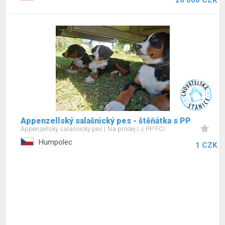
26 000 CZK
Appenzellský salašnický pes - štěňátka s PP
Appenzellský salašnický pes
Na prodej
s PP FCI
Humpolec
1 CZK