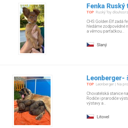
Fenka Ruský t
TOP
Ruský Toy dlouhosrs
CHS Golden Elf zadá fe
hledáme zodpovědné ma
a věrnou parťačkou...
Slaný
Leonberger- 
TOP
Leonberger
Na pro
Chovatelská stanice nab
Rodiče i prarodiče výs
výstavy a...
Litovel