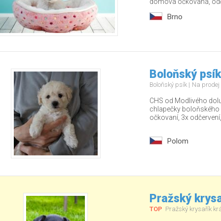
domova očkovaná, odče
Brno
Boloňský psík
Boloňský psík
Na prodej
CHS od Modlivého dolu 
chlapečky boloňského 
očkovaní, 3x odčervení, 
Polom
Pražský krysa
TOP
Pražský krysařík kr