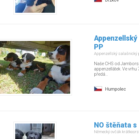
Držkov
Appenzellský 
PP
Appenzellský salašnický
Naše CHS od Jamborských
appenzellátek. Ve vrhu 7
předá...
Humpolec
NO štěňata s
Německý ovčák krátkosrs