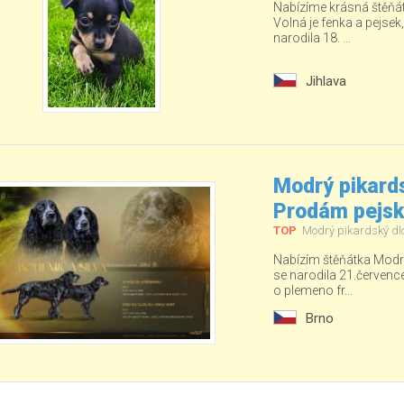
Nabízíme krásná štěňá
Volná je fenka a pejsek
narodila 18. ...
Jihlava
Modrý pikards
Prodám pejs
TOP
Modrý pikardský dl
Nabízím štěňátka Modré
se narodila 21.červenc
o plemeno fr...
Brno