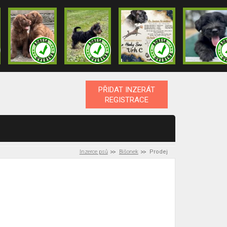
PŘIDAT INZERÁT
REGISTRACE
Inzerce psů
Bišonek
Prodej