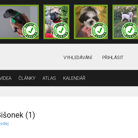
VYHLEDÁVÁNÍ
PŘIHLÁSIT
VIDEA
ČLÁNKY
ATLAS
KALENDÁŘ
išonek (1)
rodej