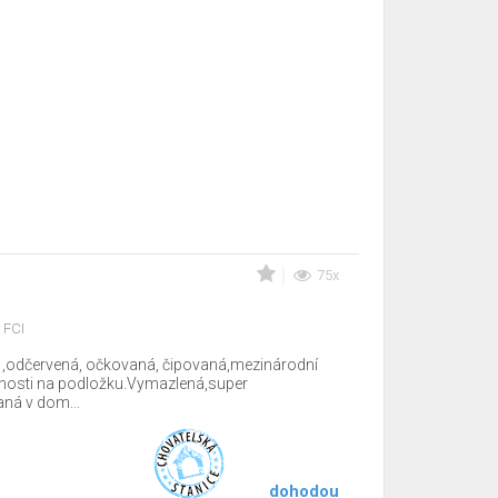
75x
 FCI
 ,odčervená, očkovaná, čipovaná,mezinárodní
tnosti na podložku.Vymazlená,super
ná v dom...
dohodou