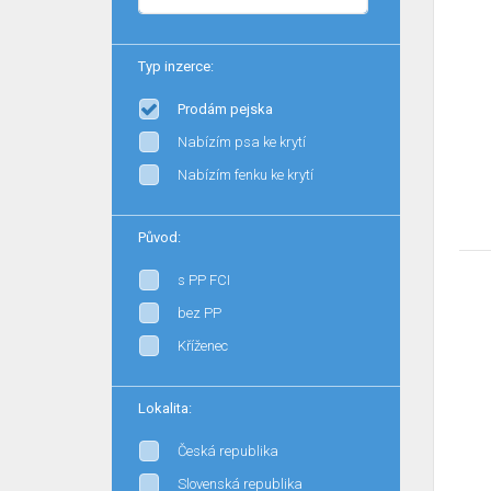
Typ inzerce:
Prodám pejska
Nabízím psa ke krytí
Nabízím fenku ke krytí
Původ:
s PP FCI
bez PP
Kříženec
Lokalita:
Česká republika
Slovenská republika