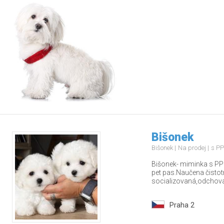
Bišonek
Bišonek
Na prodej
s PP
Bišonek- miminka s PP
pet pas.Naučena čisto
socializovaná,odchova
Praha 2