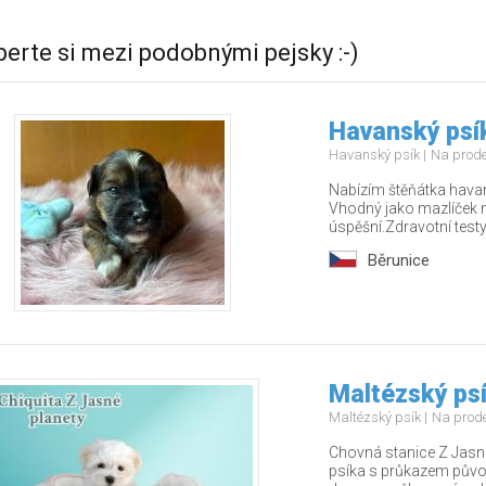
berte si mezi podobnými pejsky :-)
Havanský psí
Havanský psík
Na prod
Nabízím štěňátka havan
Vhodný jako mazlíček n
úspěšní.Zdravotní testy
Běrunice
Maltézský psí
Maltézský psík
Na prod
Chovná stanice Z Jasné
psíka s průkazem půvo