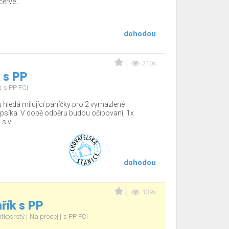
rve...
dohodou
210x
 s PP
s PP FCI
hledá milující páníčky pro 2 vymazlené
psíka. V době odběru budou očipovaní, 1x
s v...
dohodou
139x
řík s PP
átkosrstý
Na prodej
s PP FCI