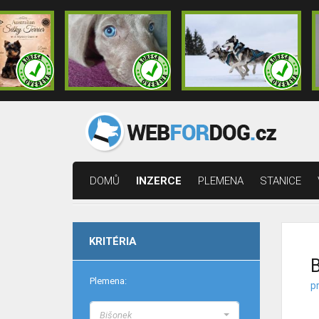
DOMŮ
INZERCE
PLEMENA
STANICE
KRITÉRIA
B
Plemena:
p
Bišonek