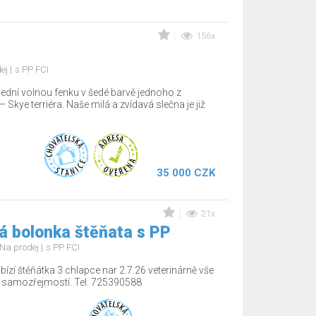
156x
dej
s PP FCI
lední volnou fenku v šedé barvě jednoho z
Skye terriéra. Naše milá a zvídavá slečna je již
35 000 CZK
21x
á bolonka štěňata s PP
Na prodej
s PP FCI
ízí štěňátka 3 chlapce nar 2.7.26 veterinárně vše
í samozřejmostí. Tel. 725390588