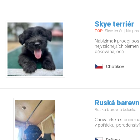
Skye terriér
TOP
Skye teriér
Na pro
Nabízíme k prodeji pos
nejvzácnějších plemen – 
očkovaná, odč...
Chotíkov
Ruská barevn
Ruská barevná bolonka
Chovatelská stanice nab
v pořádku, poradenstv