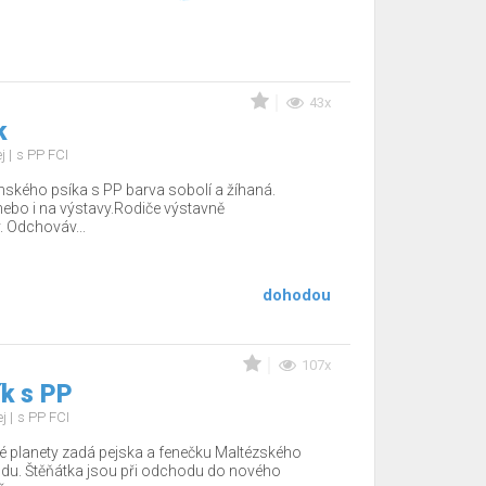
43x
k
ej
s PP FCI
ského psíka s PP barva sobolí a žíhaná.
ebo i na výstavy.Rodiče výstavně
. Odchováv...
dohodou
107x
k s PP
ej
s PP FCI
 planety zadá pejska a fenečku Maltézského
du. Štěňátka jsou při odchodu do nového