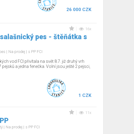
26 000 CZK
16x
salašnický pes - štěňátka s
 pes
Na prodej
s PP FCI
 vod FCI přivítala na svět 8.7. již druhý vrh
 pejsků a jedna fenečka. Volní jsou ještě 2 pejsci,
1 CZK
11x
 PP
tý
Na prodej
s PP FCI