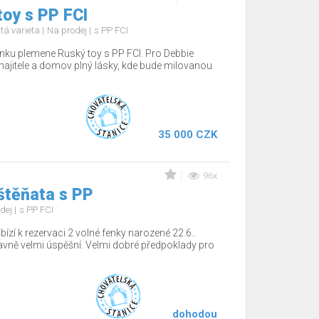
oy s PP FCI
tá varieta
Na prodej
s PP FCI
nku plemene Ruský toy s PP FCI. Pro Debbie
jitele a domov plný lásky, kde bude milovanou
35 000 CZK
96x
štěňata s PP
dej
s PP FCI
ízí k rezervaci 2 volné fenky narozené 22.6..
tavně velmi úspěšní. Velmi dobré předpoklady pro
dohodou