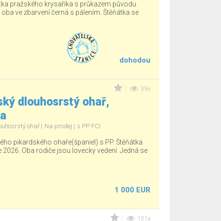
tka pražského krysaříka s průkazem původu.
, oba ve zbarvení černá s pálením. Štěňátka se
dohodou
39x
ký dlouhosrstý ohař,
ka
ouhosrstý ohař
Na prodej
s PP FCI
ho pikardského ohaře(španiel) s PP. Štěňátka
e 2026. Oba rodiče jsou lovecky vedení. Jedná se
1 000 EUR
131x