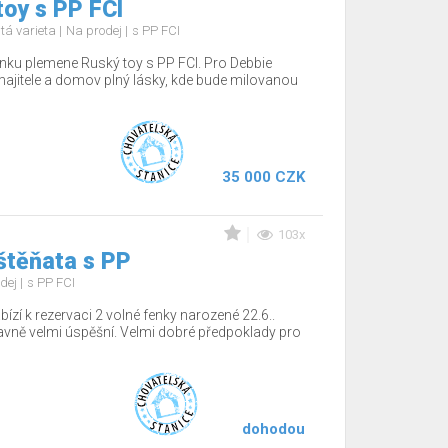
oy s PP FCI
tá varieta
Na prodej
s PP FCI
nku plemene Ruský toy s PP FCI. Pro Debbie
jitele a domov plný lásky, kde bude milovanou
35 000 CZK
103x
štěňata s PP
dej
s PP FCI
ízí k rezervaci 2 volné fenky narozené 22.6..
tavně velmi úspěšní. Velmi dobré předpoklady pro
dohodou