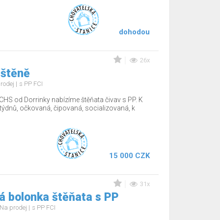
dohodou
26x
 štěně
rodej
s PP FCI
CHS od Dorrinky nabízíme štěňata čivav s PP. K
12týdnů, očkovaná, čipovaná, socializovaná, k
15 000 CZK
31x
á bolonka štěňata s PP
Na prodej
s PP FCI