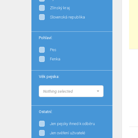
Zlínský kraj
Slovenská republika
Pohlaví:
Pes
Fenka
Věk pejska:
Nothing selected
Ostatní:
Jen pejsky ihned k odběru
Jen ověření uživatelé