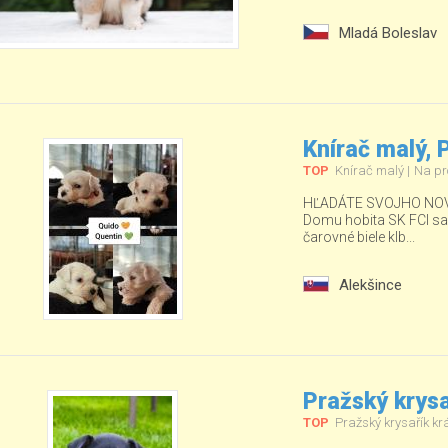
Mladá Boleslav
Knírač malý,
TOP
Knírač malý
Na pr
HĽADÁTE SVOJHO NOV
Domu hobita SK FCI sa ud
čarovné biele klb...
Alekšince
Pražský krysa
TOP
Pražský krysařík kr