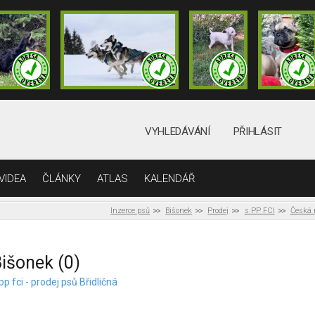
VYHLEDÁVÁNÍ
PŘIHLÁSIT
VIDEA
ČLÁNKY
ATLAS
KALENDÁŘ
Inzerce psů
Bišonek
Prodej
s PP FCI
Česká 
išonek (0)
pp fci - prodej psů Břidličná