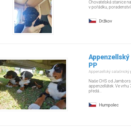
Chovatelská stanice nab
v pořádku, poradenstv
Držkov
Appenzellský 
PP
Appenzellský salašnický
Naše CHS od Jamborských
appenzellátek. Ve vrhu 7
předá...
Humpolec