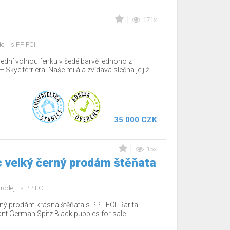
171x
dej
s PP FCI
lední volnou fenku v šedé barvě jednoho z
Skye terriéra. Naše milá a zvídavá slečna je již
35 000 CZK
15x
 velký černý prodám štěňata
rodej
s PP FCI
ý prodám krásná štěňata s PP - FCI. Rarita.
nt German Spitz Black puppies for sale -