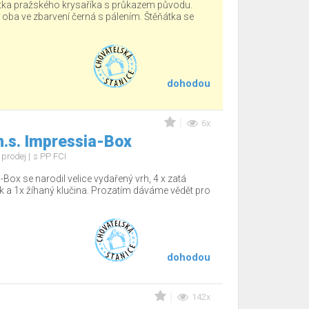
tka pražského krysaříka s průkazem původu.
, oba ve zbarvení černá s pálením. Štěňátka se
dohodou
6x
h.s. Impressia-Box
 prodej
s PP FCI
-Box se narodil velice vydařený vrh, 4 x zatá
sek a 1x žíhaný klučina. Prozatím dáváme vědět pro
dohodou
142x