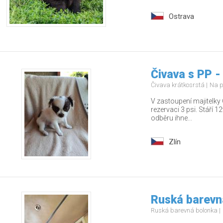
Ostrava
Čivava s PP -
Čivava krátkosrstá
Na p
V zastoupení majitelky 
rezervaci 3 psi. Stáří 
odběru ihne...
Zlín
Ruská barevn
Ruská barevná bolonka