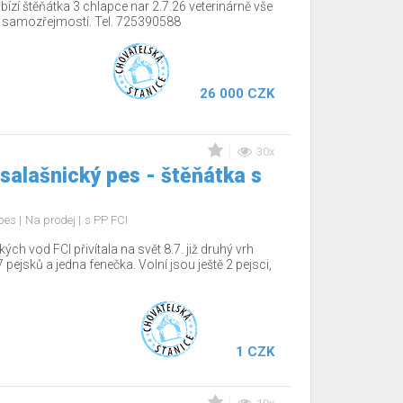
ízí štěňátka 3 chlapce nar 2.7.26 veterinárně vše
í samozřejmostí. Tel. 725390588
26 000 CZK
30x
salašnický pes - štěňátka s
 pes
Na prodej
s PP FCI
 vod FCI přivítala na svět 8.7. již druhý vrh
 pejsků a jedna fenečka. Volní jsou ještě 2 pejsci,
1 CZK