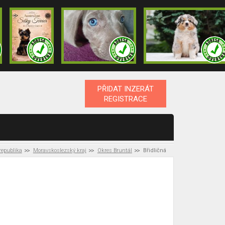
PŘIDAT INZERÁT
REGISTRACE
republika
Moravskoslezský kraj
Okres Bruntál
Břidličná