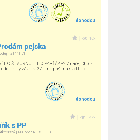
dohodou
16x
 Prodám pejska
odej
s PP FCI
ÉHO ŠTVORNOHÉHO PARŤÁKA? V našej ChS z
ial malý zázrak. 27. júna prišli na svet tieto
dohodou
147x
řík s PP
átkosrstý
Na prodej
s PP FCI