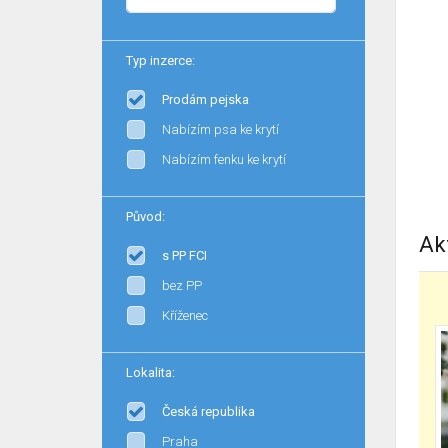
Typ inzerce:
Prodám pejska
Nabízím psa ke krytí
Nabízím fenku ke krytí
Původ:
Ak
s PP FCI
bez PP
Kříženec
Lokalita:
Česká republika
Praha