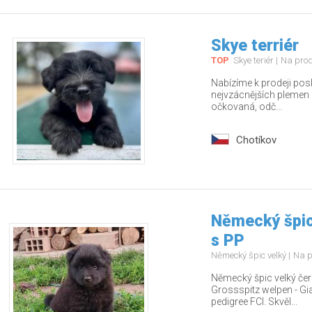
Skye terriér
TOP
Skye teriér
Na pro
Nabízíme k prodeji pos
nejvzácnějších plemen – 
očkovaná, odč...
Chotíkov
Německý špic
s PP
Německý špic velký
Na p
Německý špic velký čern
Grossspitz welpen - Gia
pedigree FCI. Skvěl...