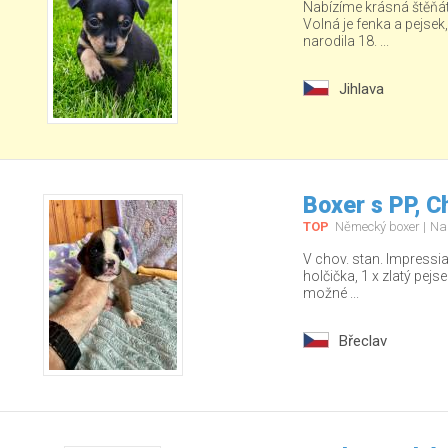
Nabízíme krásná štěňá
Volná je fenka a pejsek
narodila 18. ...
Jihlava
Boxer s PP, C
TOP
Německý boxer
Na
V chov. stan. Impressia
holčička, 1 x zlatý pej
možné ...
Břeclav