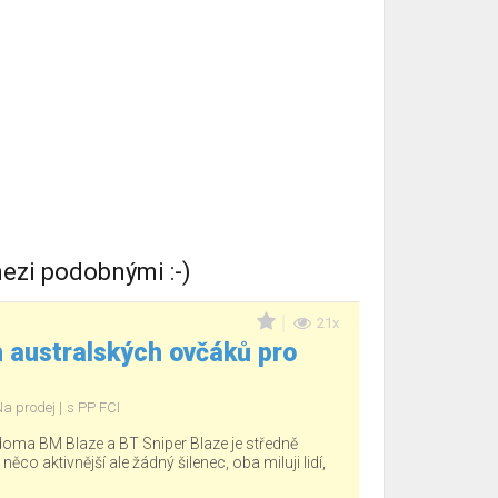
ezi podobnými :-)
21x
 australských ovčáků pro
Na prodej
s PP FCI
 doma BM Blaze a BT Sniper Blaze je středně
 něco aktivnější ale žádný šilenec, oba miluji lidí,