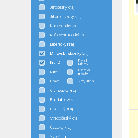
Jihočeský kraj
Jihomoravský kraj
Karlovarský kraj
Královehradecký kraj
Liberecký kraj
Moravskoslezský kraj
Frýdek -
Bruntál
Místek
Ostrava
Karviná
město
Opava
Nový Jičín
Olomoucký kraj
Pardubický kraj
Plzeňský kraj
Středočeský kraj
Ústecký kraj
Vysočina