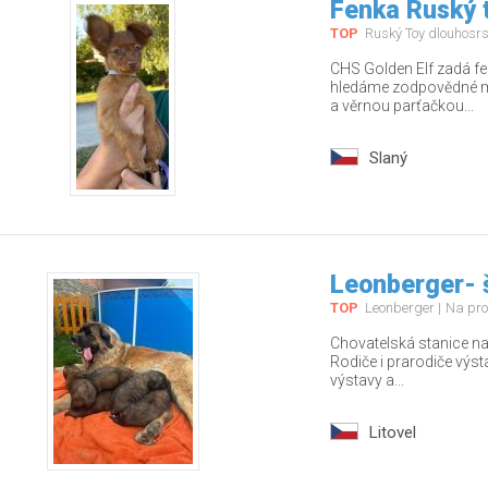
Fenka Ruský t
TOP
Ruský Toy dlouhosrs
CHS Golden Elf zadá fe
hledáme zodpovědné ma
a věrnou parťačkou...
Slaný
Leonberger- 
TOP
Leonberger
Na pro
Chovatelská stanice nab
Rodiče i prarodiče výs
výstavy a...
Litovel