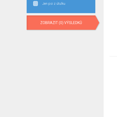
Jen psi z útulku
ZOBRAZIT (0) VÝSLEDKŮ