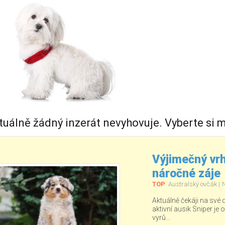
tuálně žádný inzerát nevyhovuje. Vyberte si m
Výjimečný vrh
náročné záje
TOP
Australský ovčák
Aktuálně čekáji na své
aktivní ausik Sniper je o
vyrů...