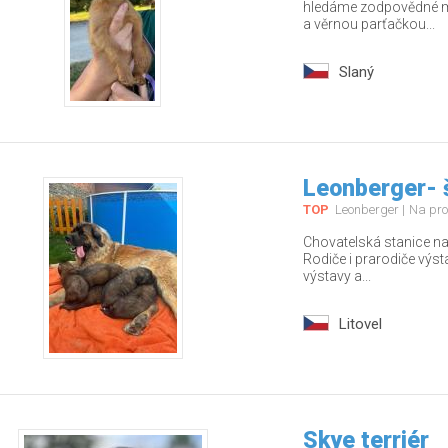
hledáme zodpovědné ma
a věrnou parťačkou...
Slaný
Leonberger- 
TOP
Leonberger
Na pro
Chovatelská stanice nab
Rodiče i prarodiče výs
výstavy a...
Litovel
Skye terriér