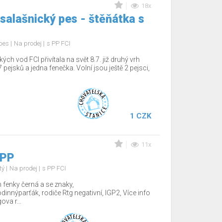
18x
salašnický pes - štěňátka s
 pes
Na prodej
s PP FCI
 vod FCI přivítala na svět 8.7. již druhý vrh
 pejsků a jedna fenečka. Volní jsou ještě 2 pejsci,
1 CZK
11x
 PP
tý
Na prodej
s PP FCI
fenky černá a se znaky,
nnýparťák, rodiče Rtg negativní, IGP2, Více info
va r...