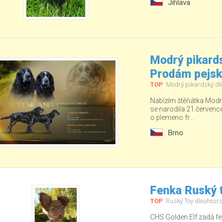
Jihlava
Modrý pikards
Prodám pejs
TOP
Modrý pikardský dl
Nabízím štěňátka Modré
se narodila 21.červenc
o plemeno fr...
Brno
Fenka Ruský t
TOP
Ruský Toy dlouhosrs
CHS Golden Elf zadá fe