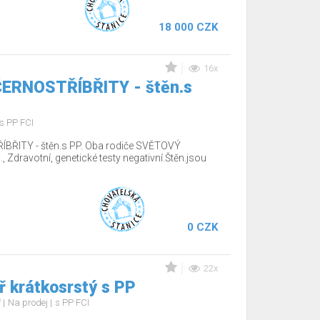
18 000 CZK
16x
 ČERNOSTŘÍBŘITY - štěn.s
s PP FCI
ÍBŘITY - štěn.s PP. Oba rodiče SVĚTOVÝ
Zdravotní, genetické testy negativní.Štěn.jsou
0 CZK
22x
 krátkosrstý s PP
ř
Na prodej
s PP FCI