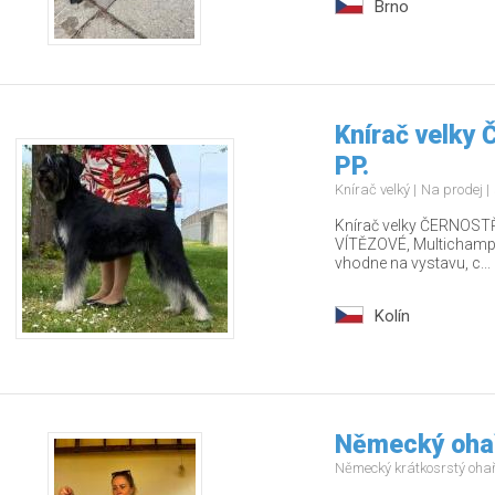
Brno
Knírač velky
PP.
Knírač velký
Na prodej
Knírač velky ČERNOSTŘ
VÍTĚZOVÉ, Multichamp., 
vhodne na vystavu, c...
Kolín
Německý ohař
Německý krátkosrstý oha