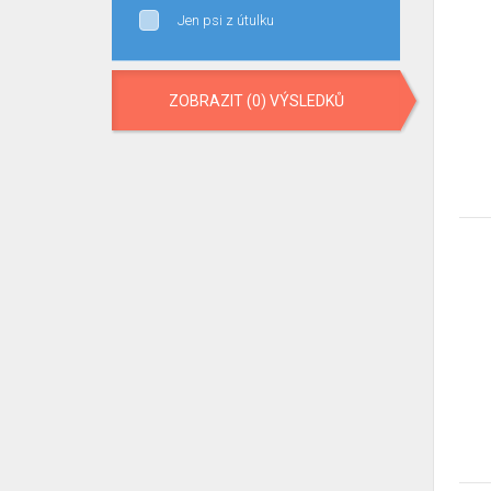
Jen psi z útulku
ZOBRAZIT (0) VÝSLEDKŮ