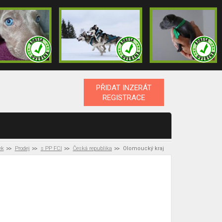
PŘIDAT INZERÁT
REGISTRACE
ek
Prodej
s PP FCI
Česká republika
Olomoucký kraj