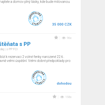
jitele a domov plný lásky, kde bude milovanou
35 000 CZK
96x
štěňata s PP
dej
s PP FCI
ízí k rezervaci 2 volné fenky narozené 22.6..
tavně velmi úspěšní. Velmi dobré předpoklady pro
dohodou
158x