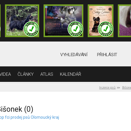
VYHLEDÁVÁNÍ
PŘIHLÁSIT
VIDEA
ČLÁNKY
ATLAS
KALENDÁŘ
Inzerce psů
Bišon
išonek (0)
 pp fci prodej psů Olomoucký kraj