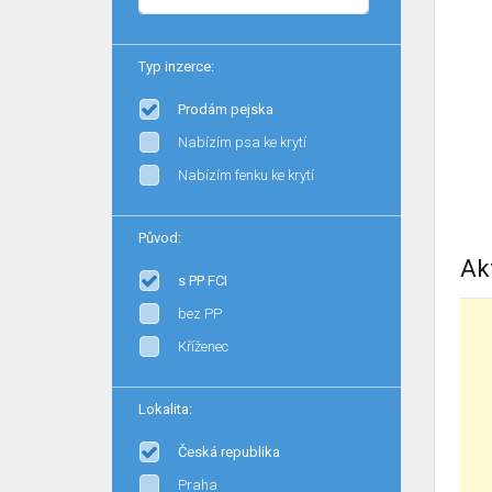
Typ inzerce:
Prodám pejska
Nabízím psa ke krytí
Nabízím fenku ke krytí
Původ:
Ak
s PP FCI
bez PP
Kříženec
Lokalita:
Česká republika
Praha