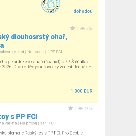
dohodou
40x
ký dlouhosrstý ohař,
ka
ouhosrstý ohař
Na prodej
s PP FCI
ho pikardského ohaře(španiel) s PP. Štěňátka
e 2026. Oba rodiče jsou lovecky vedení. Jedná se
1 000 EUR
132x
oy s PP FCI
tá varieta
Na prodej
s PP FCI
nku plemene Ruský toy s PP FCI. Pro Debbie