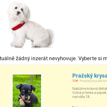
tuálně žádný inzerát nevyhovuje. Vyberte si m
Pražský krysa
TOP
Pražský krysařík kr
Nabízíme krásná štěňá
Volná je fenka a pejsek
narodila 18. ...