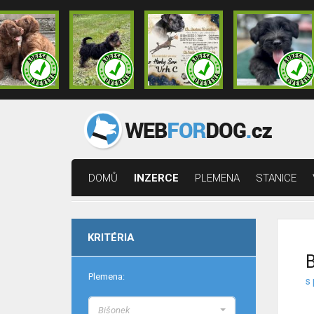
DOMŮ
INZERCE
PLEMENA
STANICE
KRITÉRIA
B
Plemena:
s
Bišonek