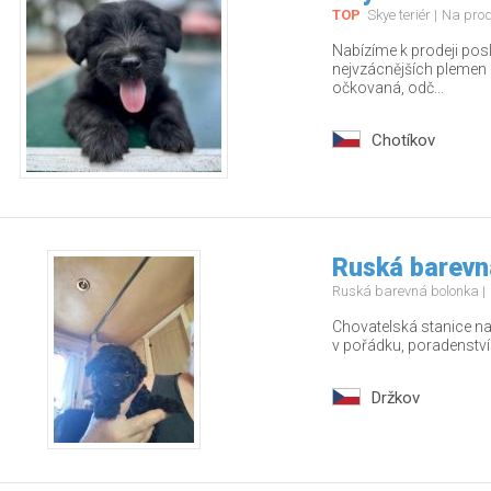
TOP
Skye teriér
Na pro
Nabízíme k prodeji pos
nejvzácnějších plemen – 
očkovaná, odč...
Chotíkov
Ruská barevn
Ruská barevná bolonka
Chovatelská stanice nab
v pořádku, poradenstv
Držkov