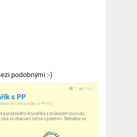
ezi podobnými :-)
140x
řík s PP
átkosrstý
Na prodej
s PP FCI
tka pražského krysaříka s průkazem původu.
, oba ve zbarvení černá s pálením. Štěňátka se