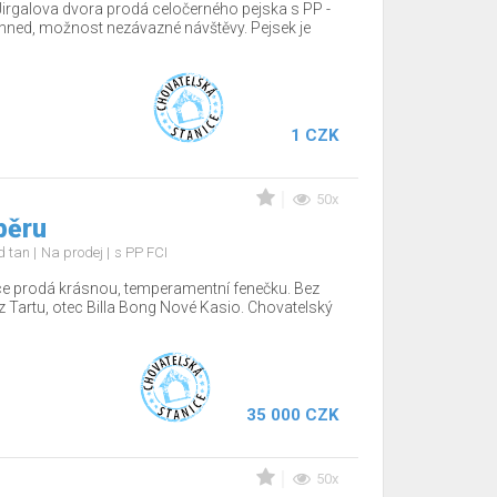
Jirgalova dvora prodá celočerného pejska s PP -
hned, možnost nezávazné návštěvy. Pejsek je
1 CZK
50x
běru
nd tan
Na prodej
s PP FCI
ce prodá krásnou, temperamentní fenečku. Bez
z Tartu, otec Billa Bong Nové Kasio. Chovatelský
35 000 CZK
50x