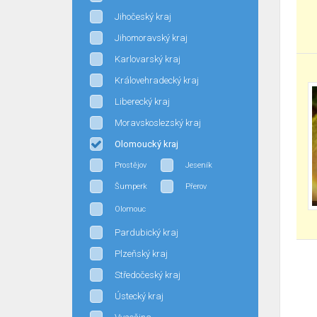
Jihočeský kraj
Jihomoravský kraj
Karlovarský kraj
Královehradecký kraj
Liberecký kraj
Moravskoslezský kraj
Olomoucký kraj
Prostějov
Jeseník
Šumperk
Přerov
Olomouc
Pardubický kraj
Plzeňský kraj
Středočeský kraj
Ústecký kraj