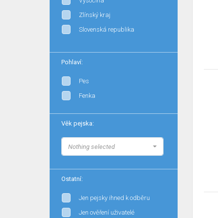
Vysočina
Zlínský kraj
Slovenská republika
Pohlaví:
Pes
Fenka
Věk pejska:
Nothing selected
Ostatní:
Jen pejsky ihned k odběru
Jen ověření uživatelé