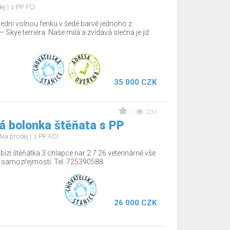
dej
s PP FCI
lední volnou fenku v šedé barvě jednoho z
Skye terriéra. Naše milá a zvídavá slečna je již
35 000 CZK
23x
á bolonka štěňata s PP
Na prodej
s PP FCI
ízí štěňátka 3 chlapce nar 2.7.26 veterinárně vše
í samozřejmostí. Tel. 725390588
26 000 CZK