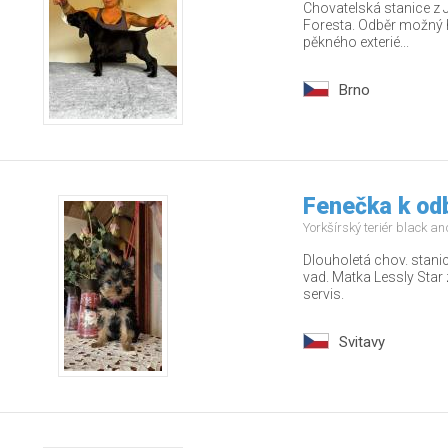
Chovatelská stanice z 
Foresta. Odběr možný 
pěkného exterié...
Brno
Fenečka k od
Yorkšírský teriér black a
Dlouholetá chov. stani
vad. Matka Lessly Star 
servis.
Svitavy