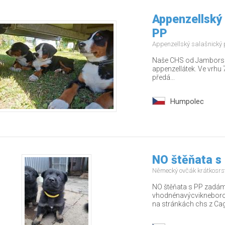
Appenzellský 
PP
Appenzellský salašnický
Naše CHS od Jamborských
appenzellátek. Ve vrhu 7
předá...
Humpolec
NO štěňata s
Německý ovčák krátkosrs
NO štěňata s PP zadám 
vhodnénavýcvikneborodi
na stránkách chs z Cago