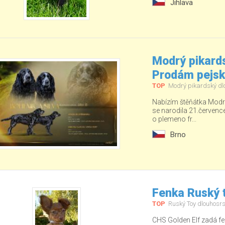
Jihlava
Modrý pikards
Prodám pejs
TOP
Modrý pikardský dl
Nabízím štěňátka Modré
se narodila 21.červenc
o plemeno fr...
Brno
Fenka Ruský t
TOP
Ruský Toy dlouhosrs
CHS Golden Elf zadá fe