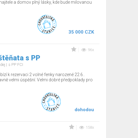
jitele a domov plný lásky, kde bude milovanou
35 000 CZK
96x
štěňata s PP
dej
s PP FCI
ízí k rezervaci 2 volné fenky narozené 22.6..
tavně velmi úspěšní. Velmi dobré předpoklady pro
dohodou
158x