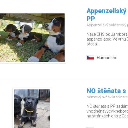
Appenzellský 
PP
Appenzellský salašnický
Naše CHS od Jamborských
appenzellátek. Ve vrhu 7
předá...
Humpolec
NO štěňata s
Německý ovčák krátkosrs
NO štěňata s PP zadám 
vhodnénavýcvikneborodi
na stránkách chs z Cago