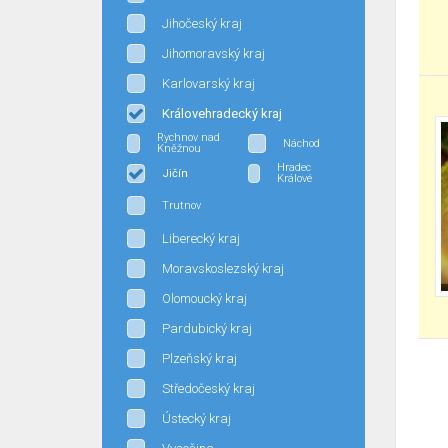
Jihočeský kraj
Jihomoravský kraj
Karlovarský kraj
Královehradecký kraj
Rychnov nad
Náchod
Kněžnou
Hradec
Jičín
Králové
Trutnov
Liberecký kraj
Moravskoslezský kraj
Olomoucký kraj
Pardubický kraj
Plzeňský kraj
Středočeský kraj
Ústecký kraj