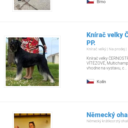
Brno
Knírač velky
PP.
Knírač velký
Na prodej
Knírač velky ČERNOSTŘ
VÍTĚZOVÉ, Multichamp., 
vhodne na vystavu, c...
Kolín
Německý ohař
Německý krátkosrstý oha