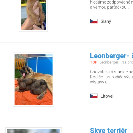
hledáme zodpovědné ma
a věrnou parťačkou...
Slaný
Leonberger- 
TOP
Leonberger
Na pro
Chovatelská stanice nab
Rodiče i prarodiče výs
výstavy a...
Litovel
Skye terriér