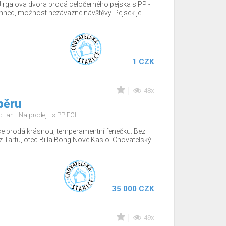
Jirgalova dvora prodá celočerného pejska s PP -
hned, možnost nezávazné návštěvy. Pejsek je
1 CZK
48x
běru
nd tan
Na prodej
s PP FCI
ce prodá krásnou, temperamentní fenečku. Bez
z Tartu, otec Billa Bong Nové Kasio. Chovatelský
35 000 CZK
49x