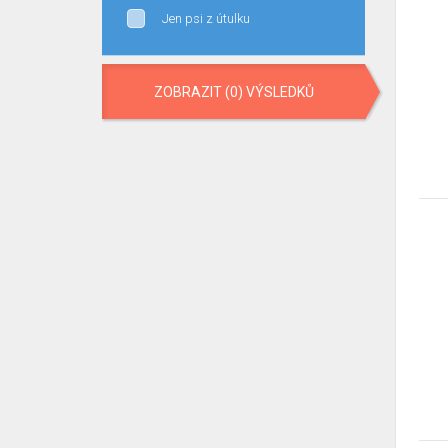
Jen psi z útulku
ZOBRAZIT (0) VÝSLEDKŮ