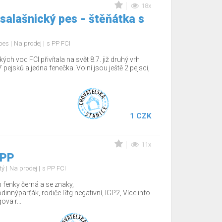
18x
salašnický pes - štěňátka s
 pes
Na prodej
s PP FCI
 vod FCI přivítala na svět 8.7. již druhý vrh
 pejsků a jedna fenečka. Volní jsou ještě 2 pejsci,
1 CZK
11x
 PP
tý
Na prodej
s PP FCI
fenky černá a se znaky,
nnýparťák, rodiče Rtg negativní, IGP2, Více info
va r...