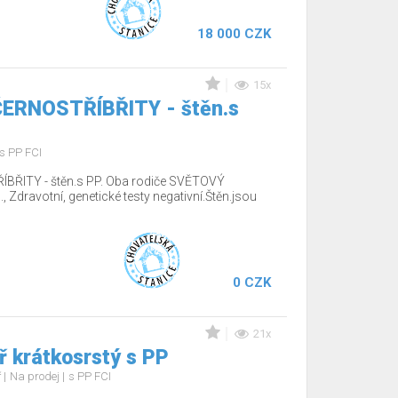
18 000 CZK
15x
 ČERNOSTŘÍBŘITY - štěn.s
s PP FCI
ÍBŘITY - štěn.s PP. Oba rodiče SVĚTOVÝ
Zdravotní, genetické testy negativní.Štěn.jsou
0 CZK
21x
 krátkosrstý s PP
ř
Na prodej
s PP FCI