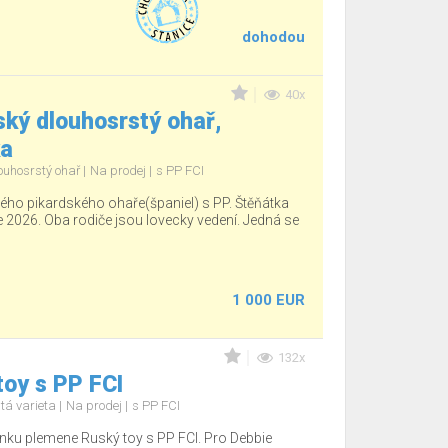
dohodou
40x
ký dlouhosrstý ohař,
ka
ouhosrstý ohař
Na prodej
s PP FCI
ho pikardského ohaře(španiel) s PP. Štěňátka
e 2026. Oba rodiče jsou lovecky vedení. Jedná se
1 000 EUR
132x
oy s PP FCI
tá varieta
Na prodej
s PP FCI
nku plemene Ruský toy s PP FCI. Pro Debbie