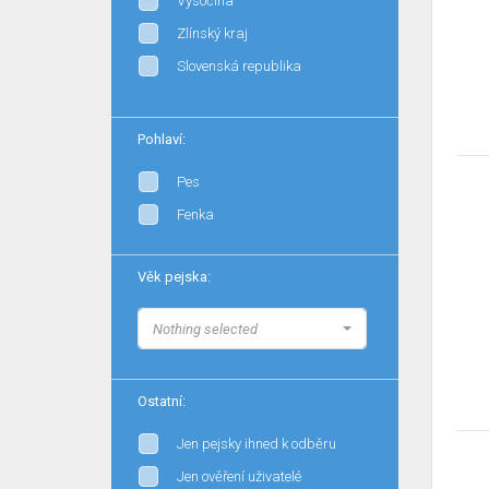
Vysočina
Zlínský kraj
Slovenská republika
Pohlaví:
Pes
Fenka
Věk pejska:
Nothing selected
Ostatní:
Jen pejsky ihned k odběru
Jen ověření uživatelé