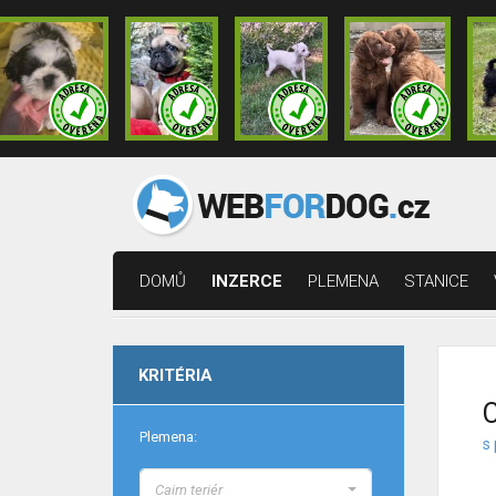
DOMŮ
INZERCE
PLEMENA
STANICE
KRITÉRIA
C
Plemena:
s 
Cairn teriér