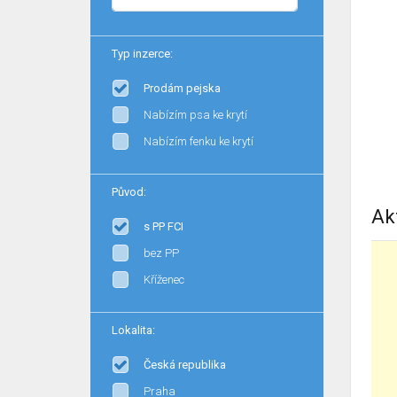
Typ inzerce:
Prodám pejska
Nabízím psa ke krytí
Nabízím fenku ke krytí
Původ:
Ak
s PP FCI
bez PP
Kříženec
Lokalita:
Česká republika
Praha