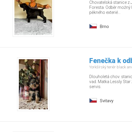
Chovatelská stanice z 
Foresta. Odběr možný 
pěkného exterié...
Brno
Fenečka k od
Yorkšírský teriér black a
Dlouholetá chov. stani
vad. Matka Lessly Star 
servis.
Svitavy