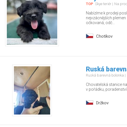
TOP
Skye teriér
Na pro
Nabízíme k prodeji pos
nejvzácnějších plemen – 
očkovaná, odč...
Chotíkov
Ruská barevn
Ruská barevná bolonka
Chovatelská stanice nab
v pořádku, poradenstv
Držkov