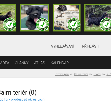
VYHLEDÁVÁNÍ
PŘIHLÁSIT
VIDEA
ČLÁNKY
ATLAS
KALENDÁŘ
Inzerce psů
Cairn teriér
Prodej
s P
airn teriér (0)
pp fci - prodej psů okres Jičín