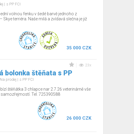
dej
s PP FCI
lední volnou fenku v šedé barvě jednoho z
Skye terriéra. Naše milá a zvídavá slečna je již
35 000 CZK
23x
á bolonka štěňata s PP
Na prodej
s PP FCI
ízí štěňátka 3 chlapce nar 2.7.26 veterinárně vše
í samozřejmostí. Tel. 725390588
26 000 CZK