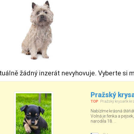
tuálně žádný inzerát nevyhovuje. Vyberte si m
Pražský krysa
TOP
Pražský krysařík kr
Nabízíme krásná štěňá
Volná je fenka a pejsek
narodila 18. ...