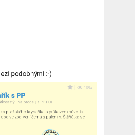
ezi podobnými :-)
139x
řík s PP
átkosrstý
Na prodej
s PP FCI
tka pražského krysaříka s průkazem původu.
, oba ve zbarvení černá s pálením. Štěňátka se