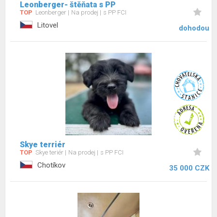
Leonberger- štěňata s PP
TOP
Leonberger
Na prodej
s PP FCI
Litovel
dohodou
Skye terriér
TOP
Skye teriér
Na prodej
s PP FCI
Chotíkov
35 000 CZK