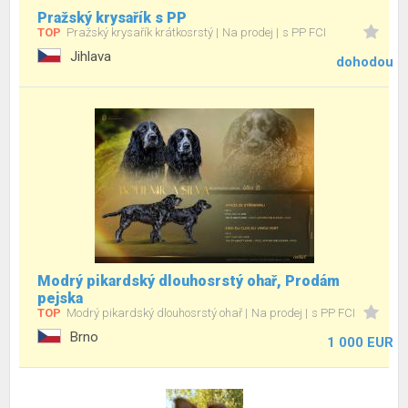
Pražský krysařík s PP
TOP
Pražský krysařík krátkosrstý
Na prodej
s PP FCI
Jihlava
dohodou
Modrý pikardský dlouhosrstý ohař, Prodám
pejska
TOP
Modrý pikardský dlouhosrstý ohař
Na prodej
s PP FCI
Brno
1 000 EUR