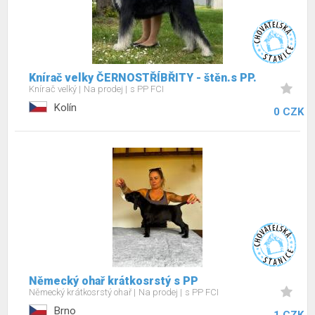
Knírač velky ČERNOSTŘÍBŘITY - štěn.s PP.
Knírač velký
Na prodej
s PP FCI
Kolín
0 CZK
Německý ohař krátkosrstý s PP
Německý krátkosrstý ohař
Na prodej
s PP FCI
Brno