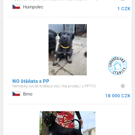
Humpolec
1 CZK
NO štěňata s PP
Německý ovčák krátkosrstý
Na prodej
s PP FCI
Brno
18 000 CZK