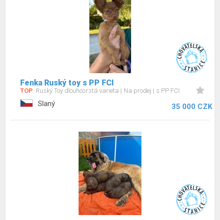
Fenka Ruský toy s PP FCI
TOP
Ruský Toy dlouhosrstá varieta
Na prodej
s PP FCI
Slaný
35 000 CZK