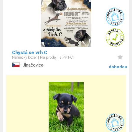
Chystá se vrh C
Německý boxer
Na prodej
s PP FCI
Jinačovice
dohodou