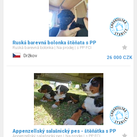
Ruská barevná bolonka štěňata s PP
Ruská barevná bolonka
Na prodej
s PP FCI
Držkov
26 000 CZK
Appenzellský salašnický pes - štěňátka s PP
Appenzellský salašnický pes
Na prodej
s PP FCI