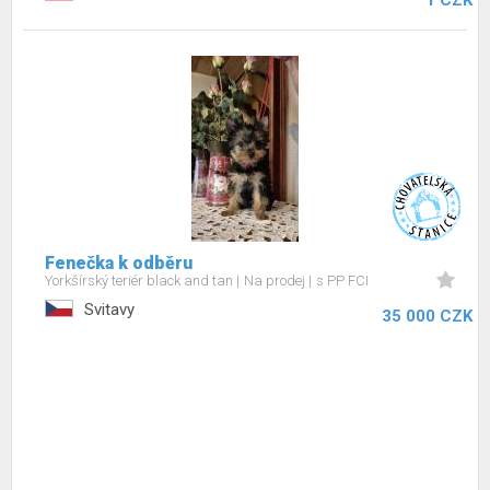
1 CZK
Fenečka k odběru
Yorkšírský teriér black and tan
Na prodej
s PP FCI
Svitavy
35 000 CZK