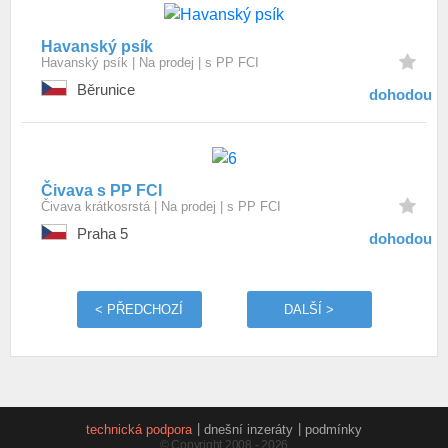
Havanský psík
Havanský psík
Na prodej
s PP FCI
Běrunice
dohodou
Čivava s PP FCI
Čivava krátkosrstá
Na prodej
s PP FCI
Praha 5
dohodou
< PŘEDCHOZÍ
DALŠÍ >
technická podpora
dnešní inzeráty
podmínky
© Copyright 2008 - 2026