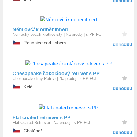
dohodou
Něm.ovčák odběr ihned
Německý ovčák krátkosrstý
Na prodej
s PP FCI
Roudnice nad Labem
dohodou
Chesapeake čokoládový retriver s PP
Chesapeake Bay Retrívr
Na prodej
s PP FCI
Kelč
dohodou
Flat coated retriever s PP
Flat Coated Retriever
Na prodej
s PP FCI
Chotěboř
dohodou