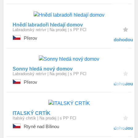
Hnědí labradoři hledají domov
Labradorský retrívr
Na prodej
s PP FCI
Přerov
dohodou
Sonny hledá nový domov
Labradorský retrívr
Na prodej
s PP FCI
Přerov
dohodou
ITALSKÝ CRTÍK
Italský chrtík
Na prodej
s PP FCI
Rtyně nad Bílinou
dohodou