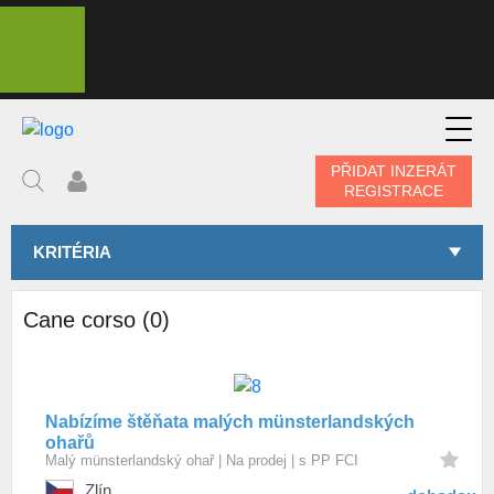
PŘIDAT INZERÁT
REGISTRACE
KRITÉRIA
Cane corso (0)
Nabízíme štěňata malých münsterlandských
ohařů
Malý münsterlandský ohař
Na prodej
s PP FCI
Zlín