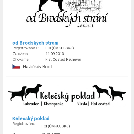
od Brodských strání
Registrována u:
FCI (ČMKU, SKJ)
Založena:
11.09.2013
Chováme:
Flat Coated Retriever
Havlíčkův Brod
Kelečský poklad
Registrována
FCI (ČMKU, SKJ)
u: