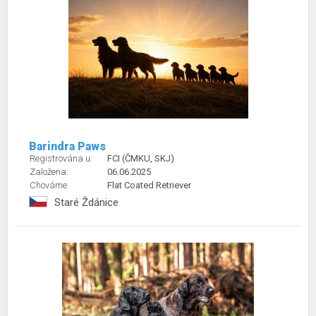
Barindra Paws
Registrována u:
FCI (ČMKU, SKJ)
Založena:
06.06.2025
Chováme:
Flat Coated Retriever
Staré Ždánice