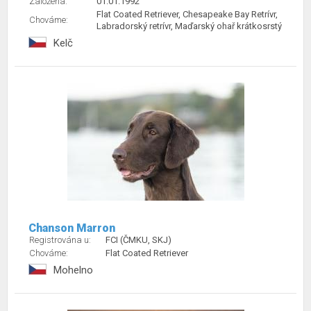
Založena:
01.01.1992
Flat Coated Retriever, Chesapeake Bay Retrívr,
Chováme:
Labradorský retrívr, Maďarský ohař krátkosrstý
Kelč
Chanson Marron
Registrována u:
FCI (ČMKU, SKJ)
Chováme:
Flat Coated Retriever
Mohelno