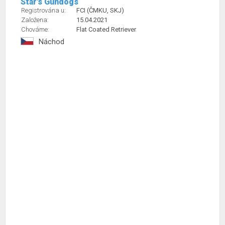
Star's Gundogs
Registrována u:
FCI (ČMKU, SKJ)
Založena:
15.04.2021
Chováme:
Flat Coated Retriever
Náchod