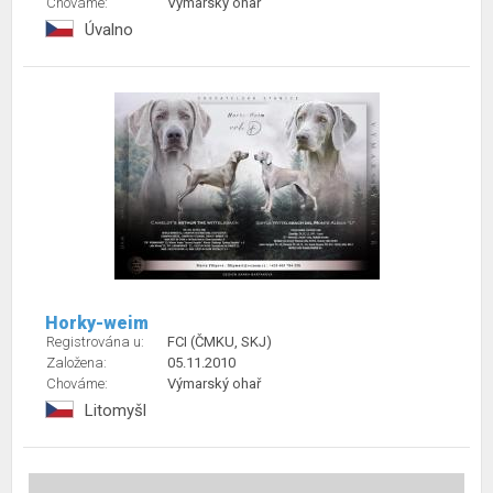
Chováme:
Výmarský ohař
Úvalno
Horky-weim
Registrována u:
FCI (ČMKU, SKJ)
Založena:
05.11.2010
Chováme:
Výmarský ohař
Litomyšl