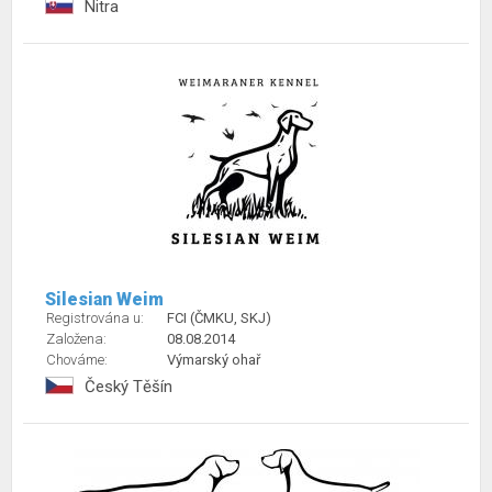
Nitra
Silesian Weim
Registrována u:
FCI (ČMKU, SKJ)
Založena:
08.08.2014
Chováme:
Výmarský ohař
Český Těšín