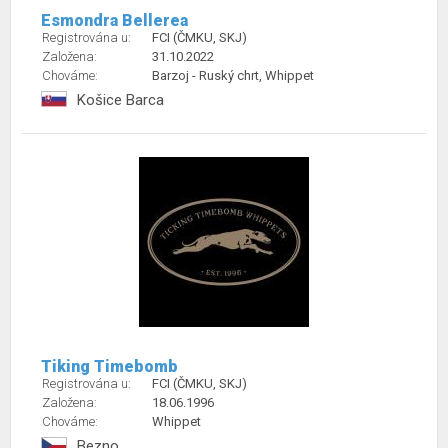
Esmondra Bellerea
Registrována u:
FCI (ČMKU, SKJ)
Založena:
31.10.2022
Chováme:
Barzoj - Ruský chrt, Whippet
Košice Barca
Tiking Timebomb
Registrována u:
FCI (ČMKU, SKJ)
Založena:
18.06.1996
Chováme:
Whippet
Bezno