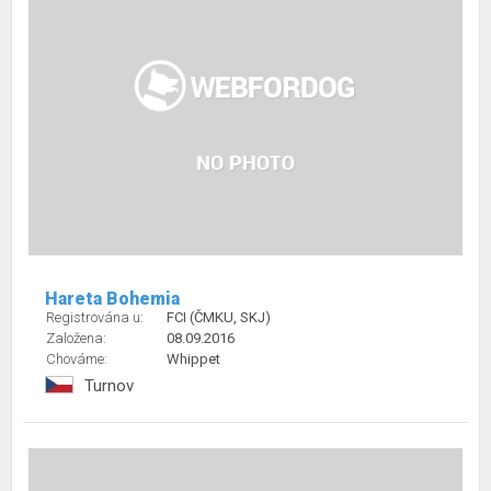
Hareta Bohemia
Registrována u:
FCI (ČMKU, SKJ)
Založena:
08.09.2016
Chováme:
Whippet
Turnov