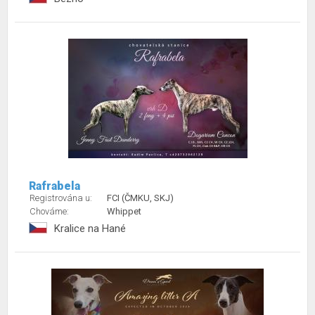
Rafrabela
Registrována u:
FCI (ČMKU, SKJ)
Chováme:
Whippet
Kralice na Hané