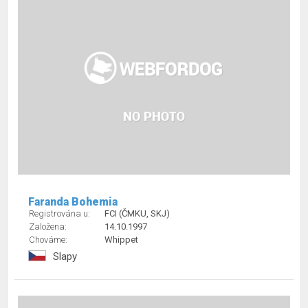
Faranda Bohemia
Registrována u:
FCI (ČMKU, SKJ)
Založena:
14.10.1997
Chováme:
Whippet
Slapy