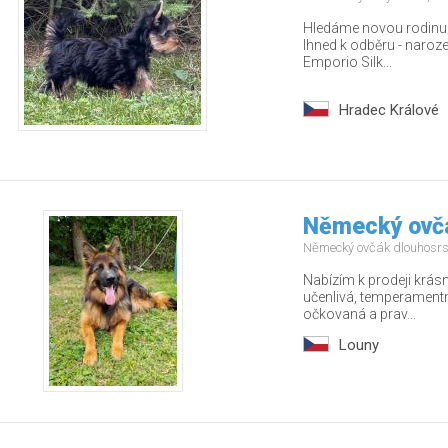
Hledáme novou rodinu p
Ihned k odběru - naroz
Emporio Silk...
Hradec Králové
Německý ovč
Německý ovčák dlouhosr
Nabízím k prodeji krás
učenlivá, temperamentn
očkovaná a prav...
Louny