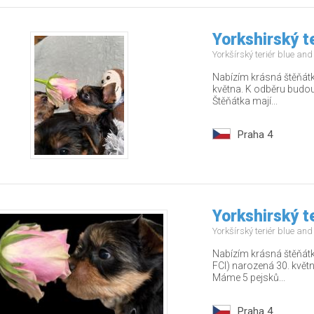
Yorkshirský t
Yorkšírský teriér blue an
Nabízím krásná štěňátk
května. K odběru budou
Štěňátka mají...
Praha 4
Yorkshirský t
Yorkšírský teriér blue an
Nabízím krásná štěňátk
FCI) narozená 30. květ
Máme 5 pejsků...
Praha 4