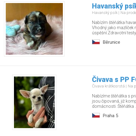
Havanský psí
Havanský psík
Na prod
Nabízím štěňátka havan
Vhodný jako mazlíček n
úspěšní.Zdravotní testy
Běrunice
Čivava s PP F
Čivava krátkosrstá
Na p
Nabízíme štěňátka s pr
jsou čipovaná, již kom
domácnosti. Štěňátka ..
Praha 5