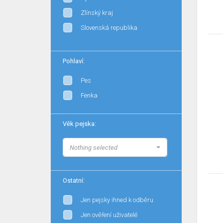
Zlínský kraj
Slovenská republika
Pohlaví:
Pes
Fenka
Věk pejska:
Nothing selected
Ostatní:
Jen pejsky ihned k odběru
Jen ověření uživatelé