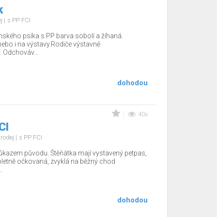
k
ej
s PP FCI
ského psíka s PP barva sobolí a žíhaná.
ebo i na výstavy.Rodiče výstavně
. Odchováv...
dohodou
40x
CI
rodej
s PP FCI
ůkazem původu. Štěňátka mají vystavený petpas,
pletně očkovaná, zvyklá na běžný chod
.
dohodou