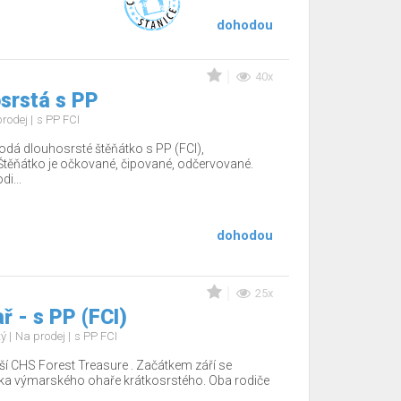
dohodou
40x
srstá s PP
prodej
s PP FCI
odá dlouhosrsté štěňátko s PP (FCI),
těňátko je očkované, čipované, odčervované.
i...
dohodou
25x
 - s PP (FCI)
tý
Na prodej
s PP FCI
ší CHS Forest Treasure . Začátkem září se
tka výmarského ohaře krátkosrstého. Oba rodiče