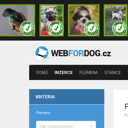
DOMŮ
INZERCE
PLEMENA
STANICE
KRITÉRIA
F
Plemena:
s 
Flat Coated Retriever