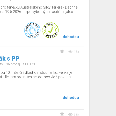
ro fenečku Australského Silky Teriéra - Daphné.
ena 19.5.2026. Je po výborných rodičích (otec
dohodou
16x
ák s PP
stý
Na prodej
s PP FCI
nou 10. měsíční dlouhosrstou fenku. Fenka je
í. Hledám pro ni ten nej domov. Je čipovaná,
dohodou
39x