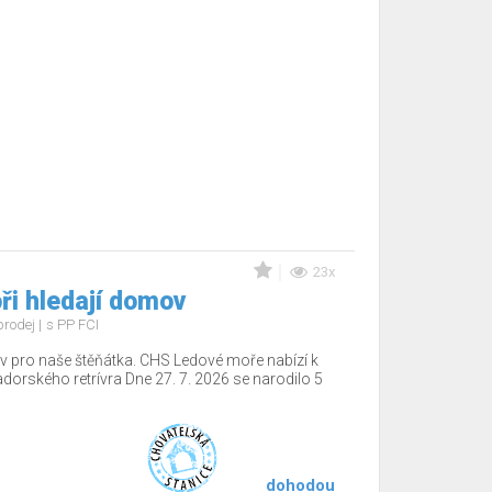
23x
ři hledají domov
prodej
s PP FCI
 pro naše štěňátka. CHS Ledové moře nabízí k
adorského retrívra Dne 27. 7. 2026 se narodilo 5
dohodou