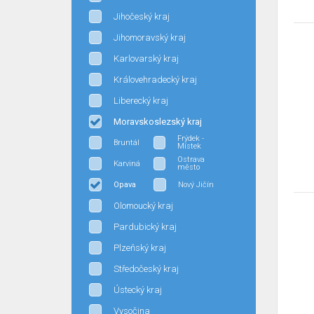
Jihočeský kraj
Jihomoravský kraj
Karlovarský kraj
Královehradecký kraj
Liberecký kraj
Moravskoslezský kraj
Frýdek -
Bruntál
Místek
Ostrava
Karviná
město
Opava
Nový Jičín
Olomoucký kraj
Pardubický kraj
Plzeňský kraj
Středočeský kraj
Ústecký kraj
Vysočina