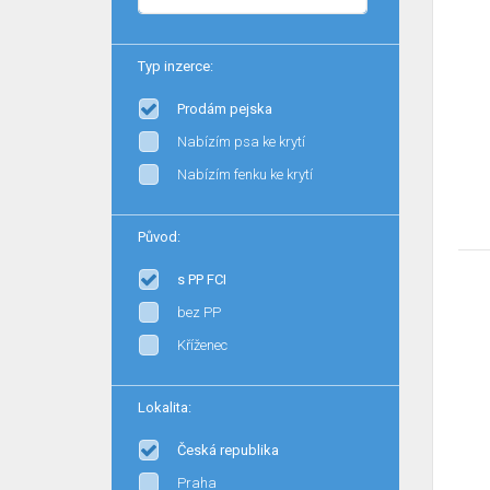
Typ inzerce:
Prodám pejska
Nabízím psa ke krytí
Nabízím fenku ke krytí
Původ:
s PP FCI
bez PP
Kříženec
Lokalita:
Česká republika
Praha