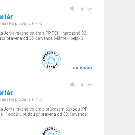
14x
eriér
d tan
Na prodej
s PP FCI
a Jorkširského teriéra s PP FCI – narozená 30.
 připravena od 30. července. Máme 4 pejsků .
dohodou
18x
eriér
d tan
Na prodej
s PP FCI
a Jorkširského teriéra s průkazem původu (PP
na. K odběru budou připravena od 30. července.