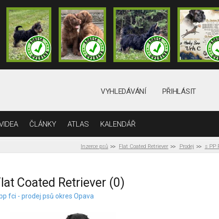
VYHLEDÁVÁNÍ
PŘIHLÁSIT
VIDEA
ČLÁNKY
ATLAS
KALENDÁŘ
Inzerce psů
Flat Coated Retriever
Prodej
s PP 
lat Coated Retriever (0)
pp fci - prodej psů okres Opava