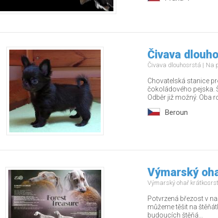
Čivava dlouho
Čivava dlouhosrstá
Na 
Chovatelská stanice pr
čokoládového pejska. Š
Odběr již možný. Oba rod
Beroun
Výmarský ohař
Výmarský ohař krátkosrs
Potvrzená březost v na
můžeme těšit na štěňá
budoucích štěňá...