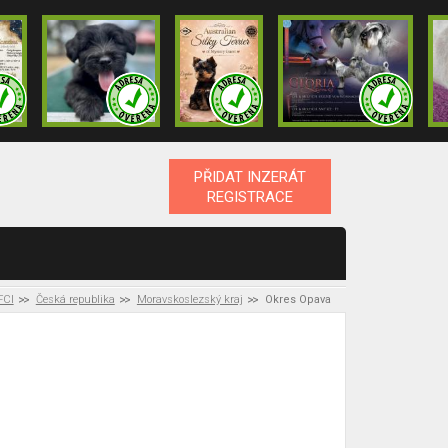
PŘIDAT INZERÁT
REGISTRACE
FCI
Česká republika
Moravskoslezský kraj
Okres Opava