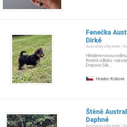
Fenečka Austr
Dirké
Australský silky teriér
Na
Hledáme novou rodinu pr
Ihned k odběru - naroz
Emporio Silk ...
Hradec Králové
Štěně Austral
Daphné
Australský silky teriér
Na