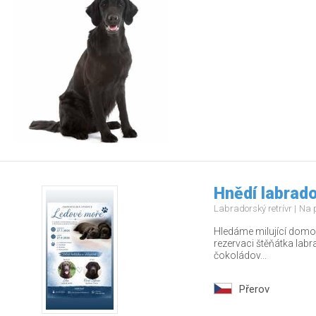
Hnědí labrado
Labradorský retrívr
Na 
Hledáme milující domov
rezervaci štěňátka labr
čokoládov...
Přerov