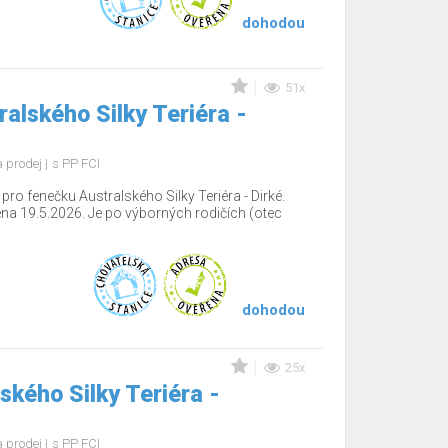
dohodou
51x
alského Silky Teriéra -
 prodej
s PP FCI
o fenečku Australského Silky Teriéra - Dirké.
ena 19.5.2026. Je po výborných rodičích (otec
dohodou
25x
ského Silky Teriéra -
 prodej
s PP FCI