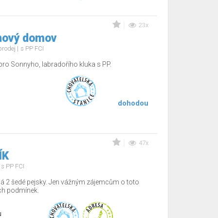
23x
nový domov
prodej
s PP FCI
o Sonnyho, labradořího kluka s PP.
dohodou
47x
ÍK
s PP FCI
dá 2 šedé pejsky. Jen vážným zájemcům o toto
ch podmínek.
u