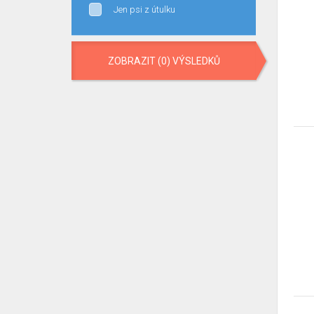
Jen psi z útulku
ZOBRAZIT (0) VÝSLEDKŮ