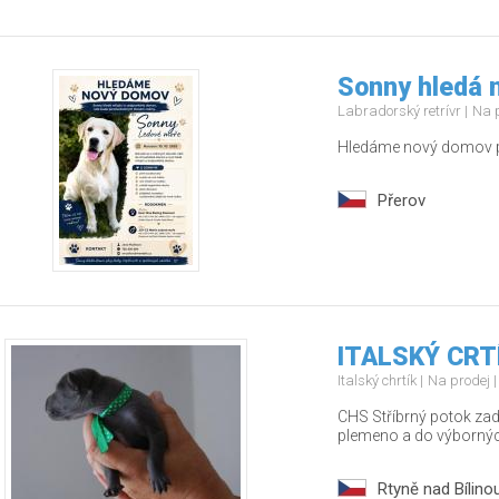
Sonny hledá 
Labradorský retrívr
Na 
Hledáme nový domov pr
Přerov
ITALSKÝ CRT
Italský chrtík
Na prodej
CHS Stříbrný potok za
plemeno a do výborný
Rtyně nad Bílino