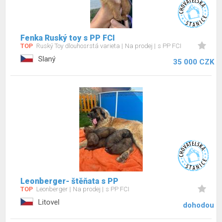
Fenka Ruský toy s PP FCI
TOP
Ruský Toy dlouhosrstá varieta
Na prodej
s PP FCI
Slaný
35 000 CZK
Leonberger- štěňata s PP
TOP
Leonberger
Na prodej
s PP FCI
Litovel
dohodou