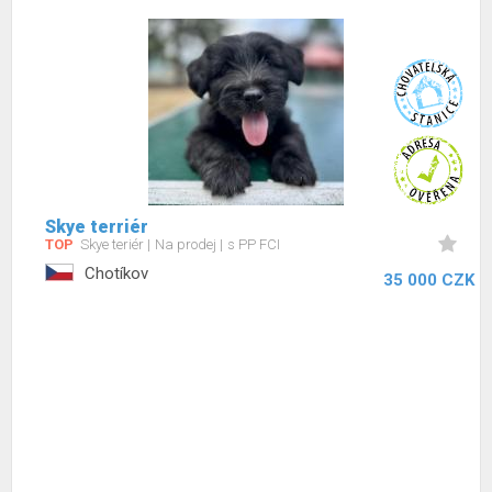
Skye terriér
TOP
Skye teriér
Na prodej
s PP FCI
Chotíkov
35 000 CZK