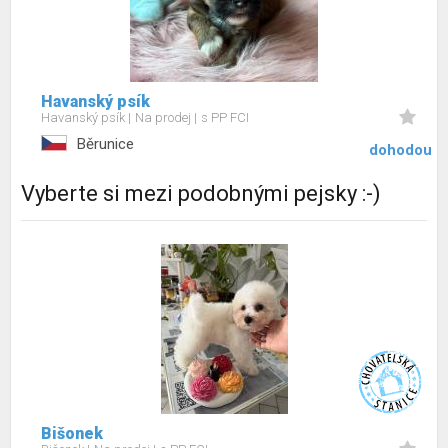
Havanský psík
Havanský psík
Na prodej
s PP FCI
Běrunice
dohodou
Vyberte si mezi podobnými pejsky :-)
Bišonek