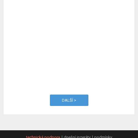
DALŠÍ >
technická podpora
dnešní inzeráty
podmínky