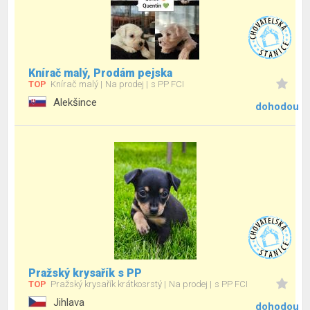
Knírač malý, Prodám pejska
TOP
Knírač malý
Na prodej
s PP FCI
Alekšince
dohodou
Pražský krysařík s PP
TOP
Pražský krysařík krátkosrstý
Na prodej
s PP FCI
Jihlava
dohodou