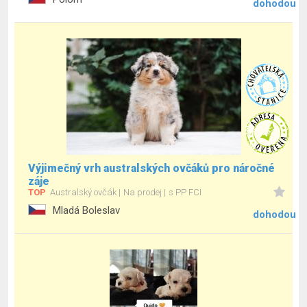
dohodou
Výjimečný vrh australských ovčáků pro náročné
záje
TOP
Australský ovčák
Na prodej
s PP FCI
Mladá Boleslav
dohodou