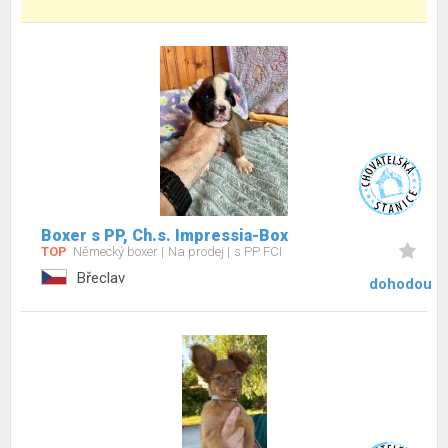
Boxer s PP, Ch.s. Impressia-Box
TOP
Německý boxer
Na prodej
s PP FCI
Břeclav
dohodou