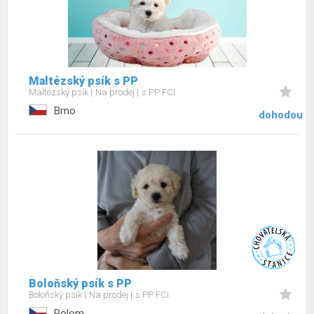
Maltézský psík s PP
Maltézský psík
Na prodej
s PP FCI
Brno
dohodou
Boloňský psík s PP
Boloňský psík
Na prodej
s PP FCI
Polom