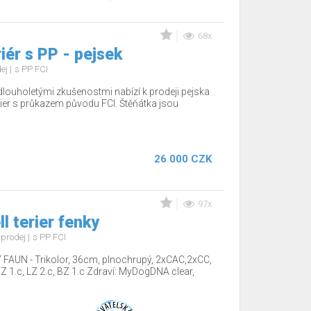
68x
iér s PP - pejsek
dej
s PP FCI
dlouholetými zkušenostmi nabízí k prodeji pejska
ier s průkazem původu FCI. Štěňátka jsou
26 000 CZK
97x
l terier fenky
 prodej
s PP FCI
AUN - Trikolor, 36cm, plnochrupý, 2xCAC,2xCC,
 1.c, LZ 2.c, BZ 1.c Zdraví: MyDogDNA clear,