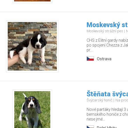
Moskevský st
Moskevský strážní pes
N
CHS z Elitní gardy nabí
po spojení Chezza z Jak
pr...
Ostrava
Štěňata švýc
Švýcarský honič
Na pro
Nové parťáky hledají 3 
bernského honiče z ch
nese jmé...