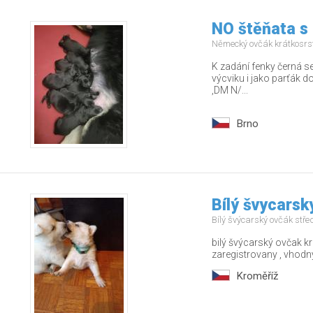
NO štěňata s
Německý ovčák krátkosrs
K zadání fenky černá se
výcviku i jako parťák d
,DM N/...
Brno
Bílý švycarsk
Bílý švýcarský ovčák stř
bilý švýcarský ovčak 
zaregistrovany , vhodn
Kroměříž