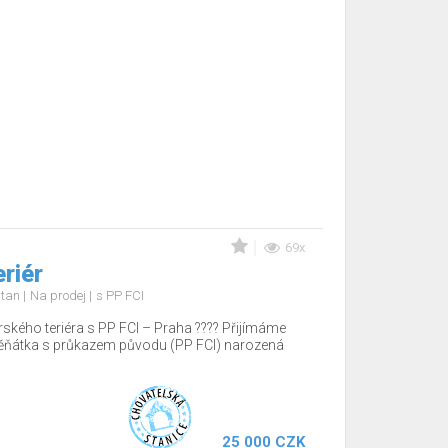
69x
eriér
d tan
Na prodej
s PP FCI
rského teriéra s PP FCI – Praha ???? Přijímáme
těňátka s průkazem původu (PP FCI) narozená
25 000 CZK