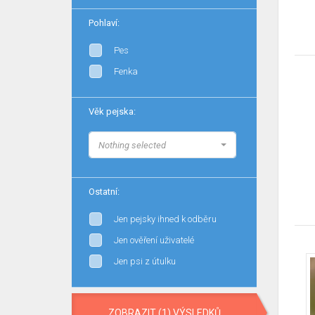
Pohlaví:
Pes
Fenka
Věk pejska:
Nothing selected
Ostatní:
Jen pejsky ihned k odběru
Jen ověření uživatelé
Jen psi z útulku
ZOBRAZIT (1) VÝSLEDKŮ