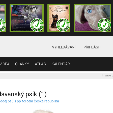
VYHLEDÁVÁNÍ
PŘIHLÁSIT
VIDEA
ČLÁNKY
ATLAS
KALENDÁŘ
Inzerce 
avanský psík (1)
odej psů s pp fci celá Česká republika