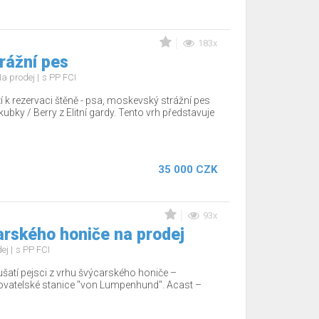
183x
rážní pes
a prodej
s PP FCI
zí k rezervaci štěně - psa, moskevský strážní pes
ubky / Berry z Elitní gardy. Tento vrh představuje
35 000 CZK
93x
arského honiče na prodej
dej
s PP FCI
ušatí pejsci z vrhu švýcarského honiče –
ovatelské stanice "von Lumpenhund". Acast –