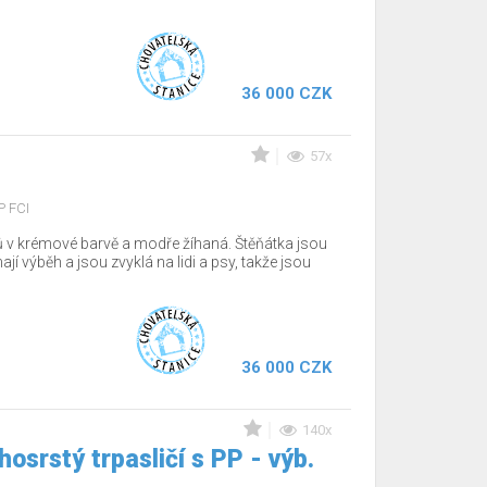
36 000 CZK
57x
P FCI
ů v krémové barvě a modře žíhaná. Štěňátka jsou
jí výběh a jsou zvyklá na lidi a psy, takže jsou
36 000 CZK
140x
osrstý trpasličí s PP - výb.