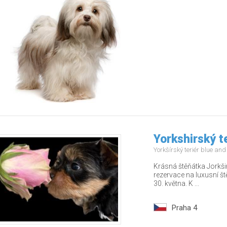
Yorkshirský t
Yorkšírský teriér blue an
Krásná štěňátka Jorkši
rezervace na luxusní š
30. května. K ...
Praha 4