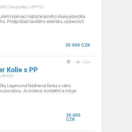
sličí
Na prodej
s PP FCI
šení rezervaci nabízí krásného kluka jezevčíka
ho. Předpoklad skvělého exteriéru, výstavních
35 000 CZK
100x
r Kolie s PP
s PP FCI
o Sky Legemond Nádherná fenka s velmi
u povahou. Je zvídavá, kontaktní a miluje
30 000
CZK