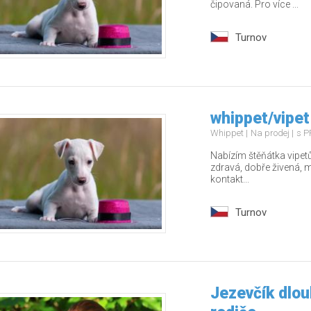
čipovaná. Pro více ...
Turnov
whippet/vipet
Whippet
Na prodej
s P
Nabízím štěňátka vipet
zdravá, dobře živená, ma
kontakt...
Turnov
Jezevčík dlouh