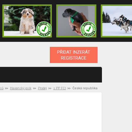
PŘIDAT INZERÁT
REGISTRACE
psů
Havanský psík
Prodej
s PP FCI
Česká republika