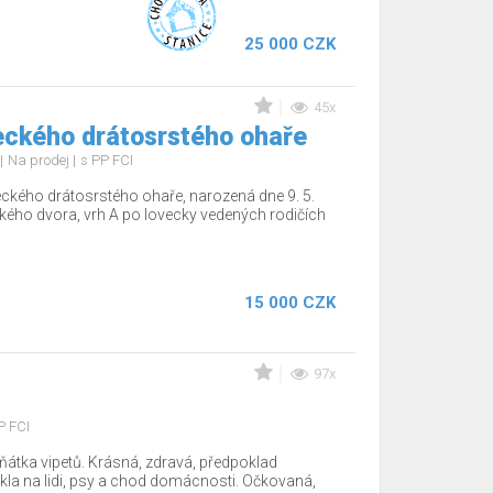
25 000 CZK
45x
ckého drátosrstého ohaře
Na prodej
s PP FCI
ckého drátosrstého ohaře, narozená dne 9. 5.
ého dvora, vrh A po lovecky vedených rodičích
15 000 CZK
97x
P FCI
átka vipetů. Krásná, zdravá, předpoklad
ykla na lidi, psy a chod domácnosti. Očkovaná,