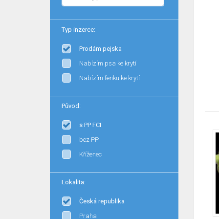
Typ inzerce:
Prodám pejska
Nabízím psa ke krytí
Nabízím fenku ke krytí
Původ:
s PP FCI
bez PP
Kříženec
Lokalita:
Česká republika
Praha