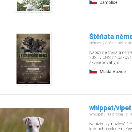
Jamolice
Štěňata něme
Německý drátosrstý ohař
Nabízíme štěňata něme
2026 v CHS z Noskovsk
skvělé povahy, s ...
Mladá Vožice
whippet/vipet
Whippet
Na prodej
s P
Nabízím vymazlená štěň
krásného exteriéru. Zv