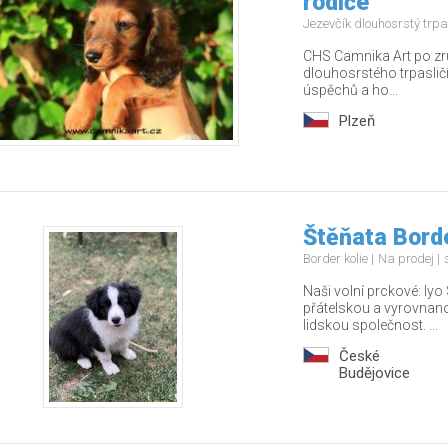
rodiče
Jezevčík dlouhosrstý trpa
CHS Camnika Art po zru
dlouhosrstého trpasličí
úspěchů a ho...
Plzeň
Štěňata Borde
Border kolie
Na prodej
Naši volní prckové: Iy
přátelskou a vyrovnano
lidskou společnost. ...
České
Budějovice