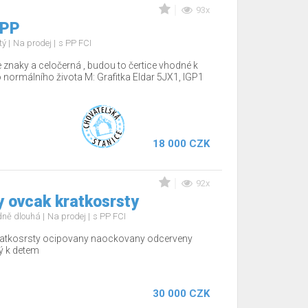
93x
 PP
tý
Na prodej
s PP FCI
 znaky a celočerná , budou to čertice vhodné k
o normálního života M: Grafitka Eldar 5JX1, IGP1
18 000 CZK
92x
y ovcak kratkosrsty
edně dlouhá
Na prodej
s PP FCI
kratkosrsty ocipovany naockovany odcerveny
ý k detem
30 000 CZK