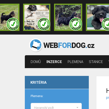
DOMŮ
INZERCE
PLEMENA
STANICE
KRITÉRIA
H
Plemena:
pr
Havanský psík