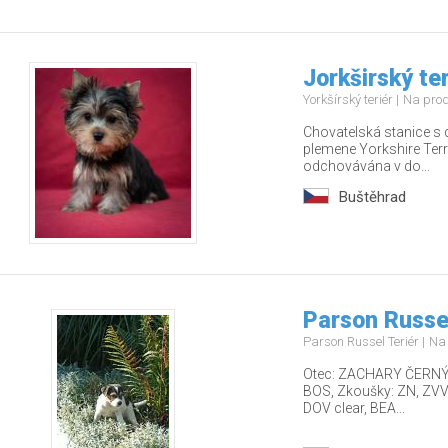
Jorkširský ter
Yorkšírský teriér
Na pro
Chovatelská stanice s 
plemene Yorkshire Terr
odchovávána v do...
Buštěhrad
Parson Russel
Parson Russel Teriér
Na
Otec: ZACHARY ČERNÝ F
BOS, Zkoušky: ZN, ZVVZ
DOV clear, BEA...