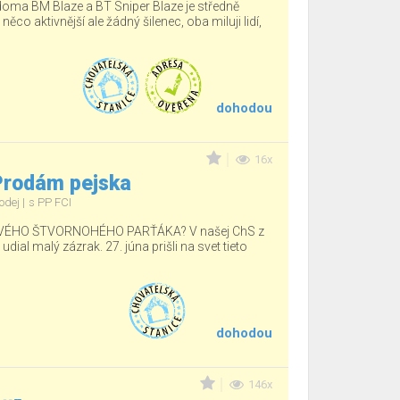
 doma BM Blaze a BT Sniper Blaze je středně
 něco aktivnější ale žádný šilenec, oba miluji lidí,
dohodou
16x
 Prodám pejska
odej
s PP FCI
ÉHO ŠTVORNOHÉHO PARŤÁKA? V našej ChS z
ial malý zázrak. 27. júna prišli na svet tieto
dohodou
146x