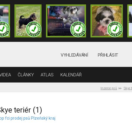
VYHLEDÁVÁNÍ
PŘIHLÁSIT
VIDEA
ČLÁNKY
ATLAS
KALENDÁŘ
Inzerce psů
Skye t
kye teriér (1)
pp fci prodej psů Plzeňský kraj