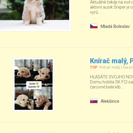
Aktuálně čekáji na své
aktivní ausik Sniper je o
vyrů...
Mladá Boleslav
Knírač malý,
TOP
Knírač malý
Na pr
HĽADÁTE SVOJHO NOV
Domu hobita SK FCI sa ud
čarovné biele klb...
Alekšince