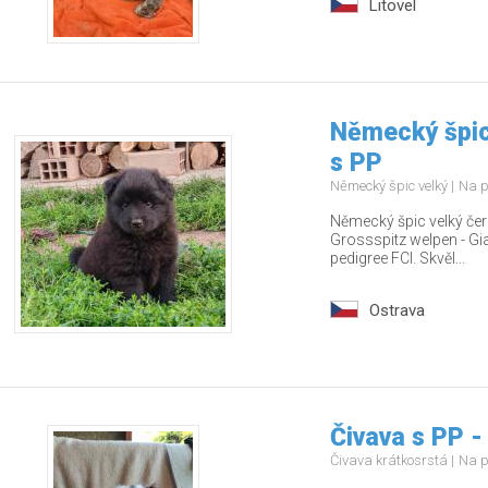
Litovel
Německý špic
s PP
Německý špic velký
Na p
Německý špic velký čern
Grossspitz welpen - Gia
pedigree FCI. Skvěl...
Ostrava
Čivava s PP -
Čivava krátkosrstá
Na p