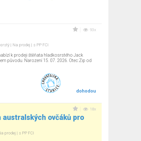
93x
osrstý
Na prodej
s PP FCI
ízí k prodeji štěňata hladkosrstého Jack
zem původu. Narození 15. 07. 2026. Otec:Zip od
dohodou
18x
 australských ovčáků pro
Na prodej
s PP FCI