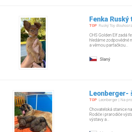
Fenka Ruský t
TOP
Ruský Toy dlouhosrs
CHS Golden Elf zadá fe
hledáme zodpovědné ma
a věrnou parťačkou...
Slaný
Leonberger- 
TOP
Leonberger
Na pro
Chovatelská stanice nab
Rodiče i prarodiče výs
výstavy a...