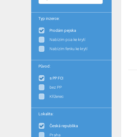
Typ inzerce:
Prodám pejska
Nabízím psa ke krytí
Nabízím fenku ke krytí
Původ:
s PP FCI
bez PP
Kříženec
Lokalita:
Česká republika
Praha