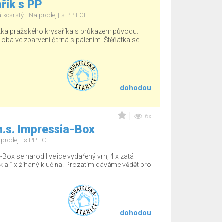
řík s PP
átkosrstý
Na prodej
s PP FCI
tka pražského krysaříka s průkazem původu.
, oba ve zbarvení černá s pálením. Štěňátka se
dohodou
6x
h.s. Impressia-Box
 prodej
s PP FCI
-Box se narodil velice vydařený vrh, 4 x zatá
sek a 1x žíhaný klučina. Prozatím dáváme vědět pro
dohodou