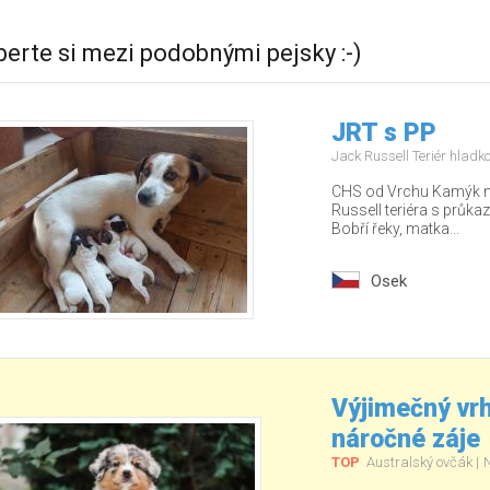
berte si mezi podobnými pejsky :-)
JRT s PP
Jack Russell Teriér hladk
CHS od Vrchu Kamýk nab
Russell teriéra s průka
Bobří řeky, matka...
Osek
Výjimečný vrh
náročné záje
TOP
Australský ovčák