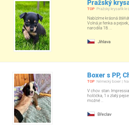
Pražský krysa
TOP
Pražský krysařík kr
Nabízíme krásná štěňá
Volná je fenka a pejsek
narodila 18. ...
Jihlava
Boxer s PP, C
TOP
Německý boxer
Na
V chov. stan. Impressia
holčička, 1 x zlatý pej
možné ...
Břeclav