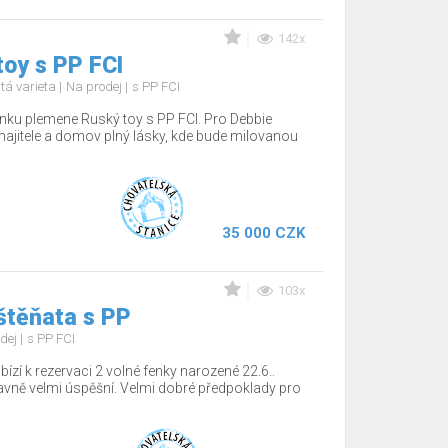
142x
oy s PP FCI
tá varieta
Na prodej
s PP FCI
nku plemene Ruský toy s PP FCI. Pro Debbie
jitele a domov plný lásky, kde bude milovanou
35 000 CZK
103x
štěňata s PP
dej
s PP FCI
ízí k rezervaci 2 volné fenky narozené 22.6..
tavně velmi úspěšní. Velmi dobré předpoklady pro