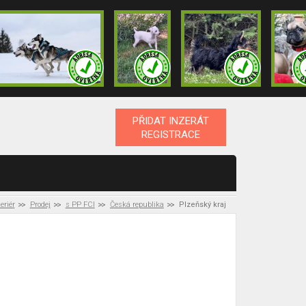
PŘIDAT INZERÁT
REGISTRACE
eriér
Prodej
s PP FCI
Česká republika
Plzeňský kraj