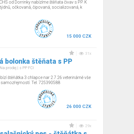
CHS od Dorrinky nabízíme štěňata čivav s PP. K
12týdnů, očkovaná, čipovaná, socializovaná, k
15 000 CZK
31x
á bolonka štěňata s PP
Na prodej
s PP FCI
ízí štěňátka 3 chlapce nar 2.7.26 veterinárně vše
í samozřejmostí. Tel. 725390588
26 000 CZK
29x
salašnický pes - štěňátka s