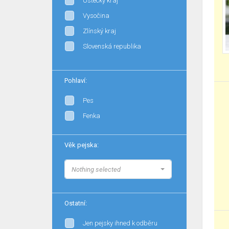
Ústecký kraj
Vysočina
Zlínský kraj
Slovenská republika
Pohlaví:
Pes
Fenka
Věk pejska:
Nothing selected
Ostatní:
Jen pejsky ihned k odběru