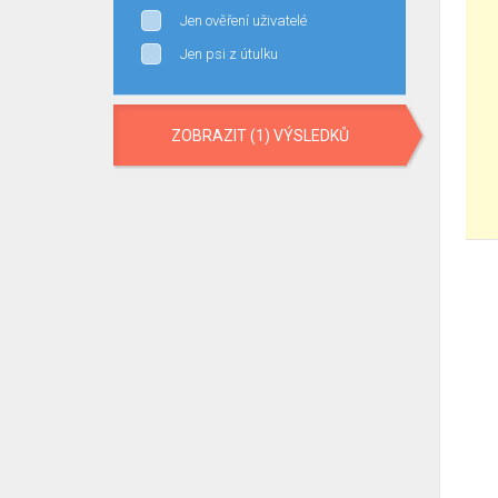
Jen ověření uživatelé
Jen psi z útulku
ZOBRAZIT (1) VÝSLEDKŮ