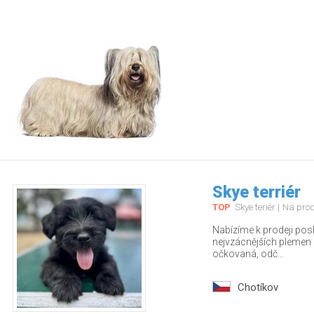
Skye terriér
TOP
Skye teriér
Na pro
Nabízíme k prodeji pos
nejvzácnějších plemen – 
očkovaná, odč...
Chotíkov