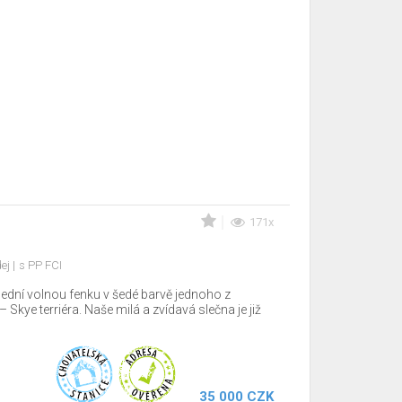
171x
dej
s PP FCI
lední volnou fenku v šedé barvě jednoho z
Skye terriéra. Naše milá a zvídavá slečna je již
35 000 CZK