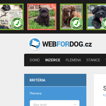
DOMŮ
INZERCE
PLEMENA
STANICE
KRITÉRIA
S
Plemena:
s 
Skye teriér