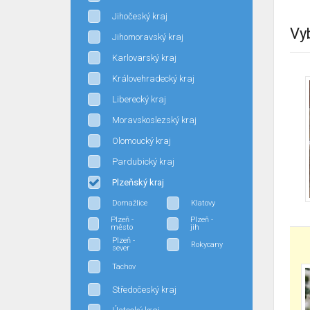
Jihočeský kraj
Vy
Jihomoravský kraj
Karlovarský kraj
Královehradecký kraj
Liberecký kraj
Moravskoslezský kraj
Olomoucký kraj
Pardubický kraj
Plzeňský kraj
Domažlice
Klatovy
Plzeň -
Plzeň -
město
jih
Plzeň -
Rokycany
sever
Tachov
Středočeský kraj