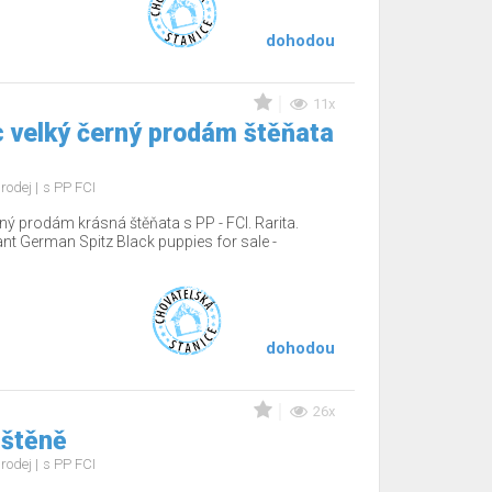
dohodou
11x
 velký černý prodám štěňata
rodej
s PP FCI
ý prodám krásná štěňata s PP - FCI. Rarita.
nt German Spitz Black puppies for sale -
dohodou
26x
 štěně
rodej
s PP FCI