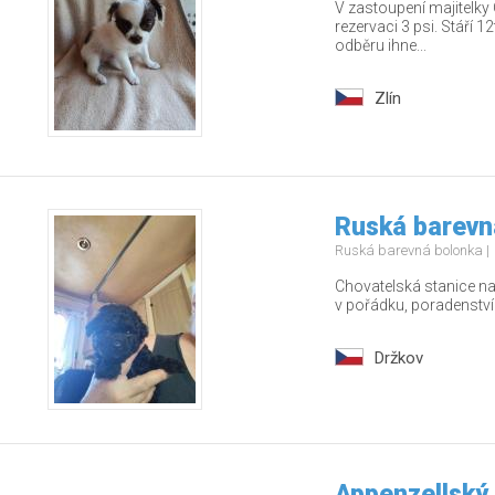
V zastoupení majitelky 
rezervaci 3 psi. Stáří 
odběru ihne...
Zlín
Ruská barevn
Ruská barevná bolonka
Chovatelská stanice nab
v pořádku, poradenstv
Držkov
Appenzellský 