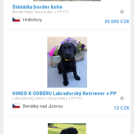
Štěňátka border kolie
Border kolie
Na prodej
s PP FCI
Hrdlořezy
35 000 CZK
IHNED K ODBĚRU Labradorský Retriever s PP
Labradorský retrívr
Na prodej
s PP FCI
Benátky nad Jizerou
12 CZK