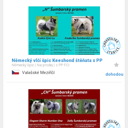
Německý vlčí špic Keeshond štěňata s PP
Německý špic
Na prodej
s PP FCI
Valašské Meziříčí
dohodou