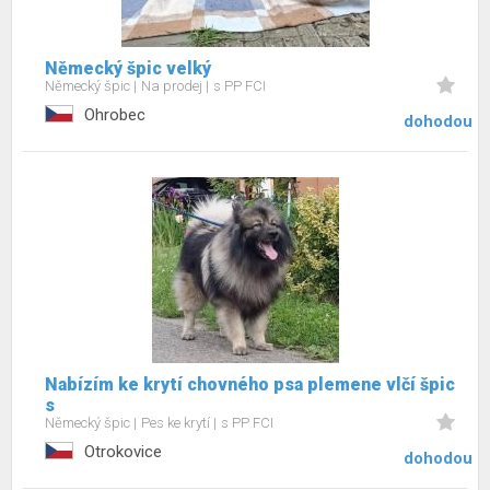
Německý špic velký
Německý špic
Na prodej
s PP FCI
Ohrobec
dohodou
Nabízím ke krytí chovného psa plemene vlčí špic
s
Německý špic
Pes ke krytí
s PP FCI
Otrokovice
dohodou