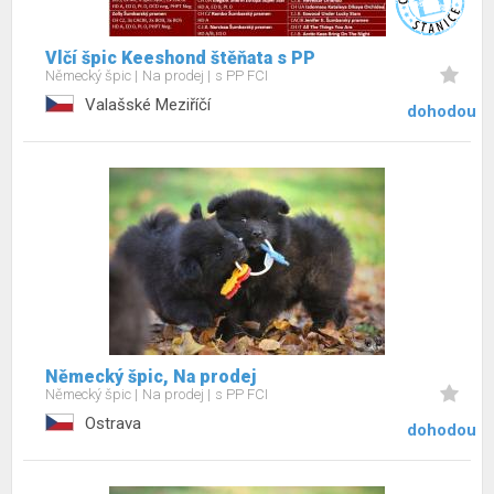
Vlčí špic Keeshond štěňata s PP
Německý špic
Na prodej
s PP FCI
Valašské Meziříčí
dohodou
Německý špic, Na prodej
Německý špic
Na prodej
s PP FCI
Ostrava
dohodou