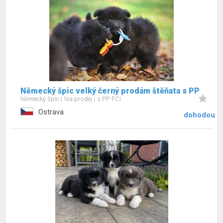
Německý špic velký černý prodám štěňata s PP
Německý špic
Na prodej
s PP FCI
Ostrava
dohodou