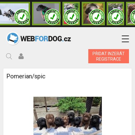
PŘIDAT INZERÁT
REGISTRACE
Pomerian/spic