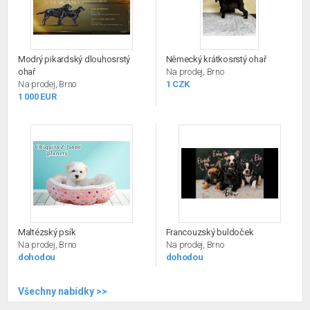
Modrý pikardský dlouhosrstý
Německý krátkosrstý ohař
ohař
Na prodej, Brno
Na prodej, Brno
1 CZK
1 000 EUR
Maltézský psík
Francouzský buldoček
Na prodej, Brno
Na prodej, Brno
dohodou
dohodou
Všechny nabídky >>