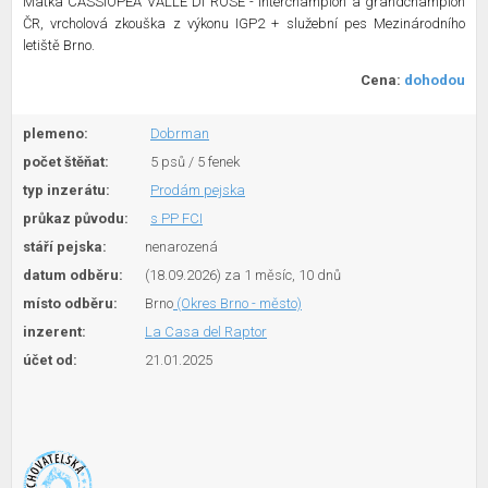
Matka CASSIOPEA VALLE DI ROSE - Interchampion a grandchampion
ČR, vrcholová zkouška z výkonu IGP2 + služební pes Mezinárodního
letiště Brno.
Cena:
dohodou
plemeno:
Dobrman
počet štěňat:
5 psů / 5 fenek
typ inzerátu:
Prodám pejska
průkaz původu:
s PP FCI
stáří pejska:
nenarozená
datum odběru:
(18.09.2026) za 1 měsíc, 10 dnů
místo odběru:
Brno
(Okres Brno - město)
inzerent:
La Casa del Raptor
účet od:
21.01.2025