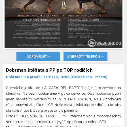
ODPOVĚDĚT
>>
ZOBRAZIT TELEFON
>>
Dobrman štěňata s PP po TOP rodičích
Dobrman
na prodej
s PP FCI,
Brno (Okres Brno - město)
Chovatelská stanice LA CASA DEL RAPTOR přijímá rezervace na
štěňátka. Narození očekáváme v půlce července. Oba rodiče se pyšní
nejen nejvyššími výstavními tituly INTERCHAMPION, ale i vrcholovými
všestrannými zkouškami IGP. Naše chovatelská stanice dbá na to, aby
šla ruku v ruce krása a práce tohoto plemene.
Otec PEBBLES VON HOHENZOLLERN - Interchampion a mnohonásobný
šampion v mnoha zemích a s nejvyšší splněnou zkouškou IGP3