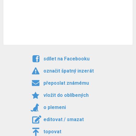
sdílet na Facebooku
označit špatný inzerát
přeposlat známému
vložit do oblíbených
o plemeni
editovat / smazat
topovat