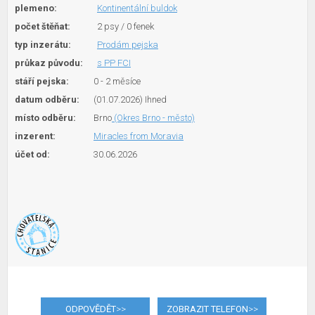
plemeno:
Kontinentální buldok
počet štěňat:
2 psy / 0 fenek
typ inzerátu:
Prodám pejska
průkaz původu:
s PP FCI
stáří pejska:
0 - 2 měsíce
datum odběru:
(01.07.2026) Ihned
místo odběru:
Brno
(Okres Brno - město)
inzerent:
Miracles from Moravia
účet od:
30.06.2026
ODPOVĚDĚT
>>
ZOBRAZIT TELEFON
>>