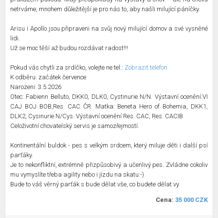
netrváme, mnohem důležitější je pro nás to, aby našli milující páníčky.
Arisu i Apollo jsou připraveni na svůj nový milující domov a své vysněné
lidi.
Už se moc těší až budou rozdávat radost!!!
Pokud vás chytli za srdíčko, volejte ne tel.:
Zobrazit telefon
K odběru: začátek července
Narozeni: 3.5.2026
Otec: Fabienn Belluto, DKK0, DLK0, Cystinurie N/N. Výstavní ocenění:VI
CAJ BOJ BOB,Res. CAC ČR. Matka: Beneta Hero of Bohemia, DKK1,
DLK2, Cysinurie N/Cys. Výstavní ocenění:Res. CAC, Res. CACIB
Celoživotní chovatelský servis je samozřejmostí.
Kontinentální buldok - pes s velkým srdcem, který miluje děti i další psí
parťáky.
Je to nekonfliktní, extrémně přizpůsobivý a učenlivý pes. Zvládne cokoliv
mu vymyslíte třeba agility nebo i jízdu na skatu:-)
Bude to váš věrný parťák s bude dělat vše, co budete dělat vy.
Cena:
35 000 CZK