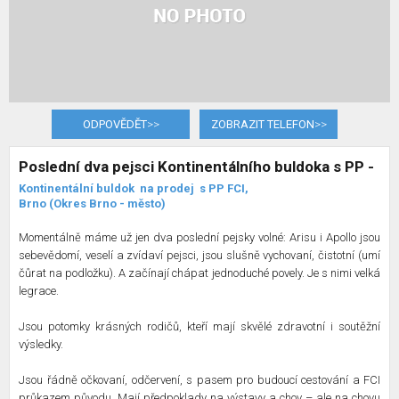
ODPOVĚDĚT
>>
ZOBRAZIT TELEFON
>>
Poslední dva pejsci Kontinentálního buldoka s PP -
Kontinentální buldok
na prodej
s PP FCI,
Brno (Okres Brno - město)
Momentálně máme už jen dva poslední pejsky volné: Arisu i Apollo jsou
sebevědomí, veselí a zvídaví pejsci, jsou slušně vychovaní, čistotní (umí
čůrat na podložku). A začínají chápat jednoduché povely. Je s nimi velká
legrace.
Jsou potomky krásných rodičů, kteří mají skvělé zdravotní i soutěžní
výsledky.
Jsou řádně očkovaní, odčervení, s pasem pro budoucí cestování a FCI
průkazem původu. Mají předpoklady na výstavy a chov – ale na chovu