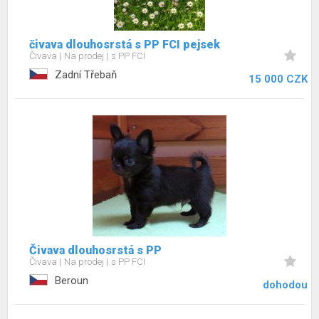
čivava dlouhosrstá s PP FCI pejsek
Čivava
Na prodej
s PP FCI
Zadní Třebaň
15 000 CZK
Čivava dlouhosrstá s PP
Čivava
Na prodej
s PP FCI
Beroun
dohodou