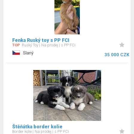
Fenka Ruský toy s PP FCI
TOP
Ruský Toy
Na prodej
s PP FCI
Slaný
35 000 CZK
Štěňátka border kolie
Border kolie
Na prodej
s PP FCI