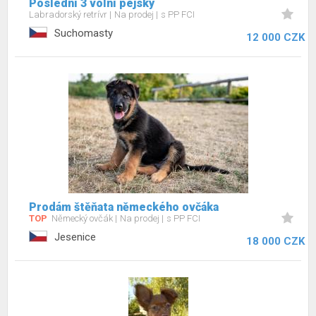
Poslední 3 volní pejsky
Labradorský retrívr
Na prodej
s PP FCI
Suchomasty
12 000 CZK
Prodám štěňata německého ovčáka
TOP
Německý ovčák
Na prodej
s PP FCI
Jesenice
18 000 CZK