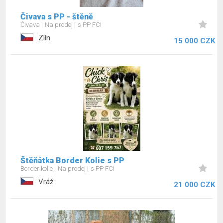
Čivava s PP - štěně
Čivava
Na prodej
s PP FCI
Zlín
15 000 CZK
Štěňátka Border Kolie s PP
Border kolie
Na prodej
s PP FCI
Vráž
21 000 CZK