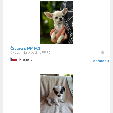
Čivava s PP FCI
Čivava
Na prodej
s PP FCI
Praha 5
dohodou