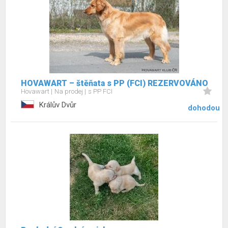
HOVAWART – štěňata s PP (FCI) REZERVOVÁNO
Hovawart
Na prodej
s PP FCI
Králův Dvůr
dohodou