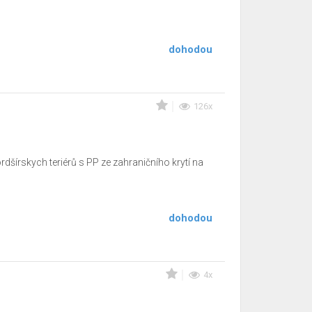
dohodou
126x
rdšírskych teriérů s PP ze zahraničního krytí na
dohodou
4x