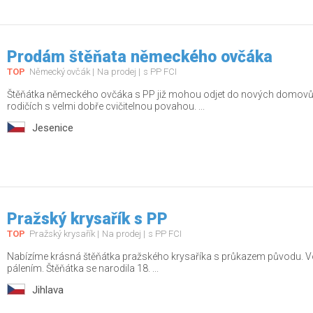
Prodám štěňata německého ovčáka
TOP
Německý ovčák
Na prodej
s PP FCI
Štěňátka německého ovčáka s PP již mohou odjet do nových domovů.
rodičích s velmi dobře cvičitelnou povahou. ...
Jesenice
Pražský krysařík s PP
TOP
Pražský krysařík
Na prodej
s PP FCI
Nabízíme krásná štěňátka pražského krysaříka s průkazem původu. Vol
pálením. Štěňátka se narodila 18. ...
Jihlava