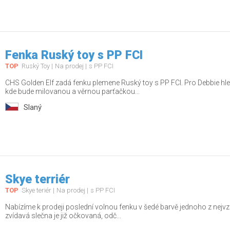
Fenka Ruský toy s PP FCI
TOP
Ruský Toy
Na prodej
s PP FCI
CHS Golden Elf zadá fenku plemene Ruský toy s PP FCI. Pro Debbie h
kde bude milovanou a věrnou parťačkou...
Slaný
Skye terriér
TOP
Skye teriér
Na prodej
s PP FCI
Nabízíme k prodeji poslední volnou fenku v šedé barvě jednoho z nejvz
zvídavá slečna je již očkovaná, odč...