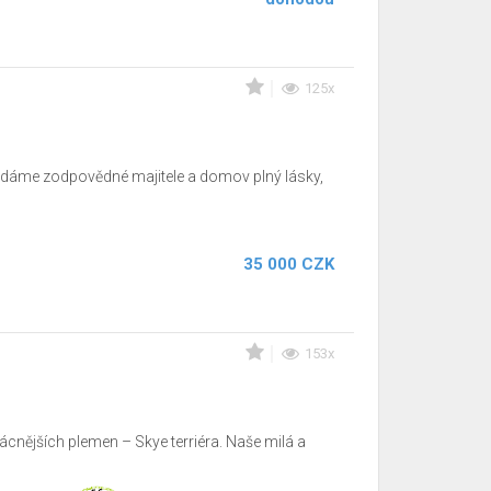
125x
ledáme zodpovědné majitele a domov plný lásky,
35 000 CZK
153x
ácnějších plemen – Skye terriéra. Naše milá a