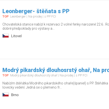
Leonberger- štěňata s PP
TOP
Leonberger
Na prodej
s PP FCI
Chovatelská stanice nabízí k rezervaci 2 volné fenky narozené 22.6.. R
dobré předpoklady pro výstavy a...
Litovel
Modrý pikardský dlouhosrstý ohař, Na pr
TOP
Modrý pikardský dlouhosrstý ohař
Na prodej
s PP FCI
Nabízím štěňátka Modrého pikardského ohaře(španiel) s PP. Štěňátka 
lovecky vedení. Jedná se o plemeno fr...
Brno