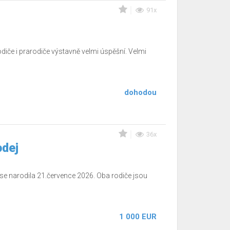
91x
odiče i prarodiče výstavně velmi úspěšní. Velmi
dohodou
36x
odej
se narodila 21.července 2026. Oba rodiče jsou
1 000 EUR