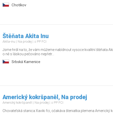
Chotíkov
Štěňata Akita Inu
Akita-inu
Na prodej
s PP FCI
Jsme hrdí na to, že vám můžeme nabídnout vysoce kvalitní štěňata Akita
o ně s láskou pečováno nepřetr...
Srbská Kamenice
Americký kokršpaněl, Na prodej
Americký kokršpaněl
Na prodej
s PP FCI
Chovateľská stanica Xaviki fci, očakáva šteniatka plemena Americký k