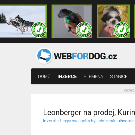
DOMŮ
INZERCE
PLEMENA
STANICE
Inzerce
Leonberger na prodej, Kur
Inzerát již expiroval nebo byl odstraněn uživat