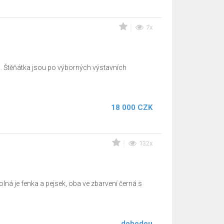
7x
 Štěňátka jsou po výborných výstavních
18 000 CZK
132x
ná je fenka a pejsek, oba ve zbarvení černá s
dohodou