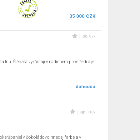
35 000 CZK
97x
 Inu. Štěňata vyrůstají v rodinném prostředí a je
dohodou
110x
okeršpaniel v čokoládovo hnedej farbe a v