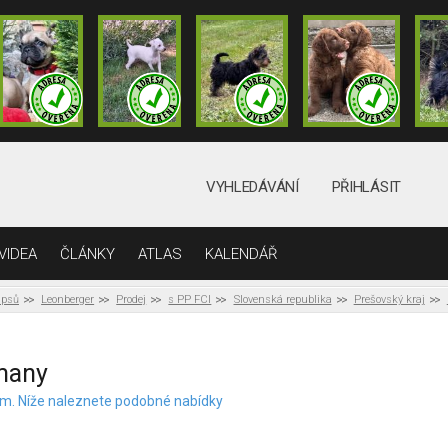
VYHLEDÁVÁNÍ
PŘIHLÁSIT
VIDEA
ČLÁNKY
ATLAS
KALENDÁŘ
 psů
Leonberger
Prodej
s PP FCI
Slovenská republika
Prešovský kraj
imany
elem. Níže naleznete podobné nabídky