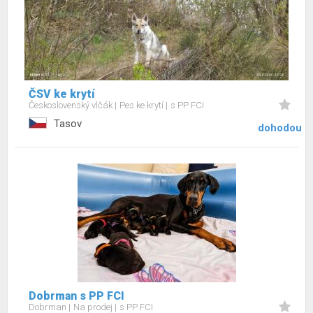
ČSV ke krytí
Československý vlčák
Pes ke krytí
s PP FCI
Tasov
dohodou
Dobrman s PP FCI
Dobrman
Na prodej
s PP FCI