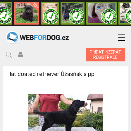
PŘIDAT INZERÁT
REGISTRACE
Flat coated retriever Úžasňák s pp