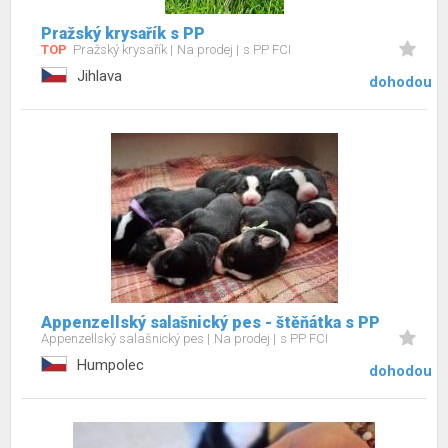
Pražský krysařík s PP
TOP
Pražský krysařík
Na prodej
s PP FCI
Jihlava
dohodou
Appenzellský salašnický pes - štěňátka s PP
Appenzellský salašnický pes
Na prodej
s PP FCI
Humpolec
dohodou