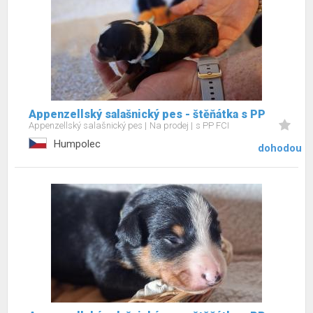
Appenzellský salašnický pes - štěňátka s PP
Appenzellský salašnický pes
Na prodej
s PP FCI
Humpolec
dohodou