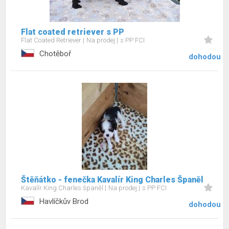
Flat coated retriever s PP
Flat Coated Retriever
Na prodej
s PP FCI
Chotěboř
dohodou
Štěňátko - fenečka Kavalír King Charles Španěl
Kavalír King Charles španěl
Na prodej
s PP FCI
Havlíčkův Brod
dohodou