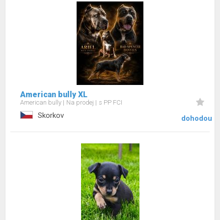
American bully XL
American bully
Na prodej
s PP FCI
Skorkov
dohodou