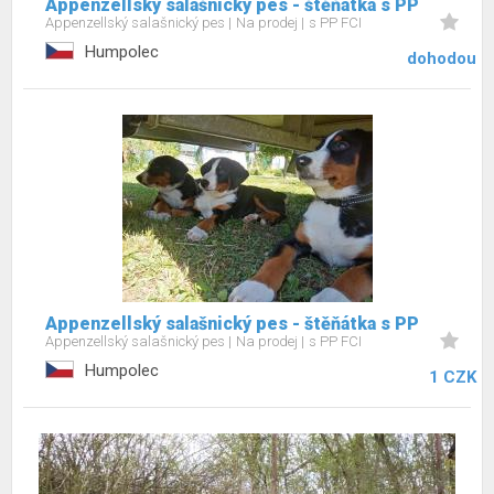
Appenzellský salašnický pes - štěňátka s PP
Appenzellský salašnický pes
Na prodej
s PP FCI
Humpolec
dohodou
Appenzellský salašnický pes - štěňátka s PP
Appenzellský salašnický pes
Na prodej
s PP FCI
Humpolec
1 CZK