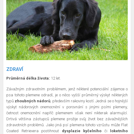
ZDRAVÍ
Průměrná délka života:
12 let.
Závažným zdravotním problémem, jenž některé potenciální zájemce o
psa tohoto plemene odradí, je o něco vyšší průměrný výskyt některých
typů
zhoubných nádorů
, především rakoviny kostí. Jedná se o hojnější
výskyt nádorových onemocnění v porovnání s jinými psími plemeny,
četnost onemocnění napříč plemenem však není nikterak alarmující.
Drtivá většina zástupců plemene prožije svůj život bez závažnějších
zdravotních problémů. Jako jiná psí plemena tohoto vzrůstu může Flat
Coated Retrievera postihnout
dysplazie kyčelního
či
loketního