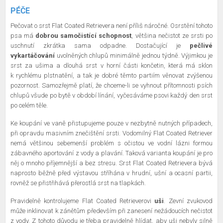
PÉČE
Pečovat o srst Flat Coated Retrievera není příliš náročné. Osrstění tohoto
psa má
dobrou samočistící schopnost
, většina nečistot ze srsti po
uschnutí zkrátka sama odpadne. Dostačující je
pečlivé
vykartáčování
uvolněných chlupů minimálně jednou týdně. Výjimkou je
srst za ušima a dlouhá srst v horní části končetin, která má sklon
k rychlému plstnatění, a tak je dobré těmto partiím věnovat zvýšenou
pozornost. Samozřejmě platí, že chceme-li se vyhnout přítomnosti psích
chlupů všude po bytě v období línání, vyčesáváme psovi každý den srst
po celém těle.
Ke koupání ve vaně přistupujeme pouze v nezbytně nutných případech,
při opravdu masivním znečištění srsti. Vodomilný Flat Coated Retriever
nemá většinou sebemenší problém s očistou ve vodní lázni formou
zábavného aportování z vody a plavání. Taková varianta koupání je pro
něj o mnoho příjemnější a bez stresu. Srst Flat Coated Retrievera bývá
naprosto běžně před výstavou stříhána v hrudní, ušní a ocasní partii,
rovněž se přistřihává přerostlá srst na tlapkách.
Pravidelně kontrolujeme Flat Coated Retrieverovi
uši
. Zevní zvukovod
může inklinovat k zánětům především při zanesení nežádoucích nečistot
z vody. Z tohoto důvodu je třeba pravidelně hlídat, aby uši nebyly silně