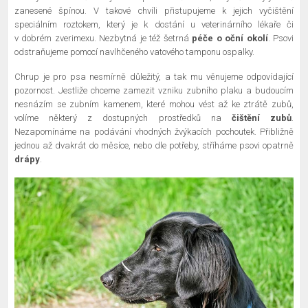
zanesené špínou. V takové chvíli přistupujeme k jejich vyčištění
speciálním roztokem, který je k dostání u veterinárního lékaře či
v dobrém zverimexu. Nezbytná je též šetrná
péče o oční okolí
. Psovi
odstraňujeme pomocí navlhčeného vatového tamponu ospalky.
Chrup je pro psa nesmírně důležitý, a tak mu věnujeme odpovídající
pozornost. Jestliže chceme zamezit vzniku zubního plaku a budoucím
nesnázím se zubním kamenem, které mohou vést až ke ztrátě zubů,
volíme některý z dostupných prostředků na
čištění zubů
.
Nezapomínáme na podávání vhodných žvýkacích pochoutek. Přibližně
jednou až dvakrát do měsíce, nebo dle potřeby, stříháme psovi opatrně
drápy
.