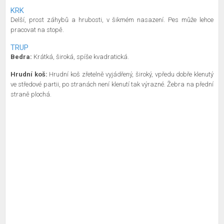
KRK
Delší, prost záhybů a hrubosti, v šikmém nasazení. Pes může lehce
pracovat na stopě.
TRUP
Bedra:
Krátká, široká, spíše kvadratická.
Hrudní koš:
Hrudní koš zřetelně vyjádřený, široký, vpředu dobře klenutý
ve středové partii, po stranách není klenutí tak výrazné. Žebra na přední
straně plochá.