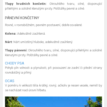
Tlapy hrudních končetin:
Okrouhlého tvaru, silné, disponující
přilehlými a solidně klenutými prsty. Polštářky pevné a silné.
PÁNEVNÍ KONČETINY
Rovné, v rovnoběžném, pevném postavení, dobře osvalené.
Kolena:
Adekvátně zaúhlená.
Nárt:
Nárt umístěný hluboko, adekvátně zaúhlený.
Tlapy pánevní:
Okrouhlého tvaru, silné, disponující přilehlými a solidně
klenutými prsty. Polštářky pevné a silné.
CHODY PSA
Pohyb pln volnosti a plynulosti, při posouzení ze zadní či přední strany
rovnoběžný a přímý.
OCAS
V poměru k velikosti těla krátký, rovný; ačkoliv je nesen vesele, neměl by
se nacházet nad úrovní hřbetu.