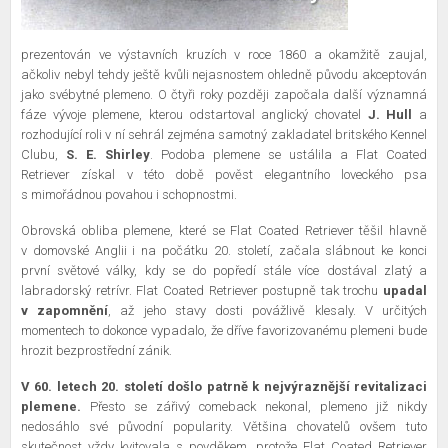
prezentován ve výstavních kruzích v roce 1860 a okamžitě zaujal,
ačkoliv nebyl tehdy ještě kvůli nejasnostem ohledně původu akceptován
jako svébytné plemeno. O čtyři roky později započala další významná
fáze vývoje plemene, kterou odstartoval anglický chovatel
J. Hull
a
rozhodující roli v ní sehrál zejména samotný zakladatel britského Kennel
Clubu,
S. E. Shirley
. Podoba plemene se ustálila a Flat Coated
Retriever získal v této době pověst elegantního loveckého psa
s mimořádnou povahou i schopnostmi.
Obrovská obliba plemene, které se Flat Coated Retriever těšil hlavně
v domovské Anglii i na počátku 20. století, začala slábnout ke konci
první světové války, kdy se do popředí stále více dostával zlatý a
labradorský retrívr. Flat Coated Retriever postupně tak trochu
upadal
v zapomnění
, až jeho stavy dosti povážlivě klesaly. V určitých
momentech to dokonce vypadalo, že dříve favorizovanému plemeni bude
hrozit bezprostřední zánik.
V 60. letech 20. století došlo patrně k nejvýraznější revitalizaci
plemene.
Přesto se zářivý comeback nekonal, plemeno již nikdy
nedosáhlo své původní popularity. Většina chovatelů ovšem tuto
skutečnost vždy kvitovala s povděkem, protože Flat Coated Retriever