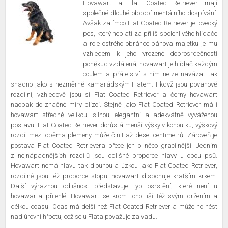
Hovawart a Flat Coated Retriever mají
společné dlouhé období mentálního dospívání.
Avšak zatímco Flat Coated Retriever je lovecký
pes, který neplatí za příliš spolehlivého hlídače
a role ostrého obránce pánova majetku je mu
vzhledem k jeho vrozené dobrosrdečnosti
poněkud vzdálená, hovawart je hlídač každým
coulem a přátelství s ním nelze navázat tak
snadno jako s nezměrně kamarádským Flatem. I když jsou povahově
rozdílní, vzhledově jsou si Flat Coated Retriever a černý hovawart
naopak do značné míry blízcí. Stejně jako Flat Coated Retriever má i
hovawart středně velikou, silnou, elegantní a adekvátně vyváženou
postavu. Flat Coated Retriever dorůstá menší výšky v kohoutku, výškový
rozdíl mezi oběma plemeny může činit až deset centimetrů. Zároveň je
postava Flat Coated Retrievera přece jen o něco gracilnější. Jedním
z nejnápadnějších rozdílů jsou odlišné proporce hlavy u obou psů.
Hovawart nemá hlavu tak dlouhou a úzkou jako Flat Coated Retriever,
rozdílné jsou též proporce stopu, hovawart disponuje kratším krkem.
Další výraznou odlišnost představuje typ osrstění, které není u
hovawarta přilehlé. Hovawart se krom toho liší též svým držením a
délkou ocasu. Ocas má delší než Flat Coated Retriever a může ho nést
nad úrovní hřbetu, což se u Flata považuje za vadu.