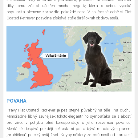
díky tomu zůstal ušetřen mnoha negativ, která s sebou vysoká
popularita plemene zpravidla pokaždé nese. V současné době si Flat
Coated Retriever pozvolna získává stále širší okruh obdivovatelů.
POVAHA
Pravý Flat Coated Retriever je pes stejně půvabný na těle i na duchu.
Mimořádně líbivý zevnějšek tohoto elegantního sympaťáka se slabostí
pro život v pohybu plně koresponduje s jeho rozvernou povahou.
Mentálně dospívá později než ostatní psi a bývá mladistvým panem
„hračičkou“ po celý svůj život. Kdyby některý ze psů nosil od narození