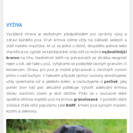
VÝŽIVA
Vyvážená strava je nezbytným předpokladem pro správný vývoj a
zdraví každého psa. Druh krmiva volíme vždy na základě velikosti a
stáří našeho mazlíčka. Ať už se jedná o štěně, dospělého jedince nebo
staršího psa, vyplatí se každopádně vždy volit co možná
nejkvalitnější
krmivo
na trhu. Nadměrně šetřit na potravinách se zkrátka nevyplatí
nejen u lidí, ale také u psů. Vyhýbáme se podezřele laciným granulím či
konzervám. Stravu pro psa je možné připravovat z čerstvých surovin
přímo v naší kuchyni. V takovém případě výchozí suroviny obměňujeme,
vždy vynecháme sůl a jakékoliv koření, a nastudujeme si
pečlivě
, jaký
poměr živin náš pes aktuálně potřebuje. Vytvořit adekvátní krmnou
dávku vlastními silami je dost obtížné. Proto se v současné době
spoléhá většina majitelů psů na krmiva
granulovaná
. V poslední době
získává stále větší popularitu také
BARF
, krmení psa syrovým masem,
kostmi a zeleninou.