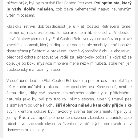
růžové brýle, byl by to právě Flat Coated Retriever.
Psí optimista, který
je vždy dobře naladěn
, což dává vehementně najevo neúnavným
vrtěním ocasem.
Klasická retrívří dobrosrdečnost je u Flat Coated Retrievera téměř
nezměrná, navíc okořeněná temperamentem hbitého setra. V dobách
největší slávy plemene byl Flat Coated Retriever vysoce oceňován pro své
lovecké schopnosti, kterými disponuje dodnes, ale mnohdy nemá bohužel
dostatečnou příležitost je prokázat. Kromě výborného čichu je jeho velkou
předností ochota pracovat ve vodě za jakéhokoliv počasí. I když už se
objevuje po boku myslivců mnohem méně než v minulosti, stále není jen
společenským a rodinným psem.
V současné době se Flat Coated Retriever na poli pracovním uplatňuje
též v záchranářství a jako canisterapeutický pes. Koneckonců, není se
čemu divit, díky své povaze nezměrného optimisty a přátelskému
naturelu jako by byl pro tuto roli přímo stvořen. Spanilý tmavý pes
s úsměvem od ucha k uchu
šíří dobrou náladu kamkoliv přijde
a ke
svým klientům dokáže být navzdory svému temperamentu trpělivý a
jemný. Řada zástupců plemene se složenou zkouškou z canisterapie
působí ve zdravotnických zařízeních, v dětských domovech a v
domovech pro seniory.