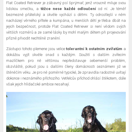
Flat Coated Retriever je zábavný psí šprýmař, jenž vroucně miluje svou
lidskou smečku, a
těžce nese každé odloučení
od ní. Je téměř
bezmezně přátelský a skvěle vychází s dětmi. Ty odrostlejší v něm
nacházejí věrného přítele a kumpána, u menších dětí je třeba dbát na
jejich bezpečnost, protože Flat Coated Retriever si není vědom svých
větších rozměrů a ze samé lásky by mohl malým dětem při projevování
přízně přivodit nechtěně zranění.
Zástupci tohoto plemene jsou velice
tolerantní k ostatním zvířatům
a
dokážou vyjít skvěle snad s každým. Soužití s dalším zvířecím
mazlíčkem pro ně většinou nepředstavuje sebemenší problém,
obzvláště, pokud jsou s dalšími členy domácnosti seznámeni již ve
štěněčím věku. Je pro ně poměrně typické, že zpravidla radostně uvítají
dokonce i neznámého příchozího. Vetřelcův příchod ohlásí štěkotem, dále
však jejich hlídačské ambice nesahají.