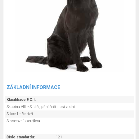
ZÁKLADNÍ INFORMACE
Klasifikace F.C.I.
Skupina VIII. - Slídiči, přinášeči a psi vodní
Sekce 1 - Retrívři
S pracovní zkouškou
Číslo standardu:
121