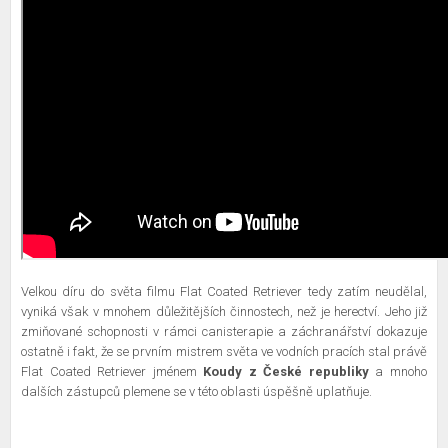
Velkou díru do světa filmu Flat Coated Retriever tedy zatím neudělal,
vyniká však v mnohem důležitějších činnostech, než je herectví. Jeho již
zmiňované schopnosti v rámci canisterapie a záchranářství dokazuje
ostatně i fakt, že se prvním mistrem světa ve vodních pracích stal právě
Flat Coated Retriever jménem
Koudy z České republiky
a mnoho
dalších zástupců plemene se v této oblasti úspěšně uplatňuje.