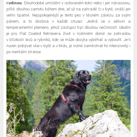
rodinou
. Dlouhodobé umístění v izolovaném kotci nebo i jen nárazovou,
příliš dlouhou samotu během dne, ať už na zahradě či v bytě, snáší jen
velmi špatně. Nejspokojenější je tento pes v těsném závěsu za svým
pánem, a to doslova v každé situaci. Jedná se o aktivní a
temperamentní plemeno, jehož zástupci trpí dlouhou nečinností. Ideální
je pro Flat Coated Retrievera život v rodinném domě se zahradou
v blízkosti lesů a rybníků, kde se může dosyta vyběhat a vybouřit. Je-li
nucen pobývat více v bytě a v klidu, je nutné zaměstnat ho intenzivněji i
po mentální stránce.