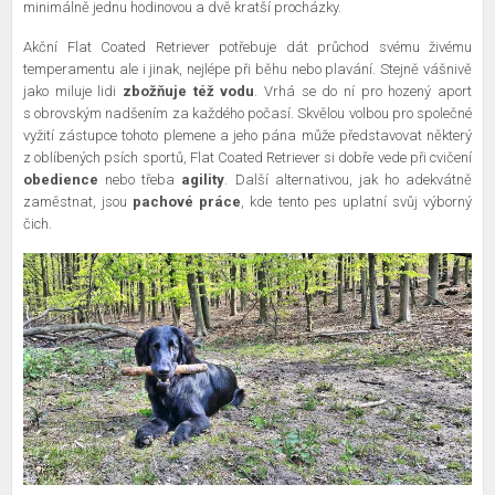
minimálně jednu hodinovou a dvě kratší procházky.
Akční Flat Coated Retriever potřebuje dát průchod svému živému
temperamentu ale i jinak, nejlépe při běhu nebo plavání. Stejně vášnivě
jako miluje lidi
zbožňuje též vodu
. Vrhá se do ní pro hozený aport
s obrovským nadšením za každého počasí. Skvělou volbou pro společné
vyžití zástupce tohoto plemene a jeho pána může představovat některý
z oblíbených psích sportů, Flat Coated Retriever si dobře vede při cvičení
obedience
nebo třeba
agility
. Další alternativou, jak ho adekvátně
zaměstnat, jsou
pachové práce
, kde tento pes uplatní svůj výborný
čich.