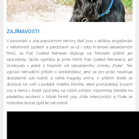
ZAJÍMAVOSTI
V porovnání s více populárními retrívry, kteří jsou s oblibou angažováni
v reklamních spotech a představili se už i coby hrdinové celovečerních
filmů, se Flat Coated Retriever objevuje na filmovém plátně jen
sporadicky. Spíše výjimkou je proto štěně Flat Coated Retrievera, jež
účinkovalo v jedné z hlavních rolí celovečerního snímku „Fluke“. Ten
vypráví netradiční příběh o workoholikovi, jenž se pro práci nevěnuje
dostatečně své rodině a náhle tragicky umírá. V příštím životě se
dostává na svět v podobě malého štěněte, které pronásledují bizarní
sny a nemá v životě zpočátku na růžích ustláno. Vzpomínky štěněte na
předešlou existenci v lidské formě jsou stále intenzivnější a Fluke se
rozhodne dostat zpět ke své rodině.