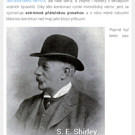
labradorského retrívra
, ale také setra, a zřejmě i některý z tehdejších
vodních španělů. Díky této kombinaci vznikl mimořádný retrívr, jenž se
vyznačuje
extrémně přátelskou povahou
a o něco méně robustní
tělesnou konstitucí než mají jeho blízcí příbuzní.
Poprvé byl
tento pes