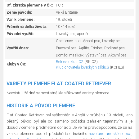
Of. zkratka plemene v ČR:
FCR
Země původu:
Velká Británie
Vznik plemene:
19. století
Průměrná délka života:
10 - 14 roků
Původní využití:
Lovecký pes, aportér
Obedience, poslušnost psa, Lovecký pes,
Využití dnes:
Pracovní pes, Agility, Frisbee, Rodinný pes,
Domácí mazlíček, Výstavní pes, Aktivní pes
Retriever klub CZ
(RK CZ)
Kluby v ČR:
Klub chovatelů loveckých slídičů
(KCHLS)
VARIETY PLEMENE FLAT COATED RETRIEVER
Neexistují žádné samostatně klasifikované variety plemene.
HISTORIE A PŮVOD PLEMENE
Flat Coated Retriever byl vyšlechtěn v Anglii v průběhu 19. století, jeho
přesný původ byl ale od samého počátku zahalen tajemstvím a je
dosud víceméně předmětem dohadů. Je velmi pravděpodobné, že se na
vzniku plemene podílel předchůdce dnešního
novofundlandského psa
,