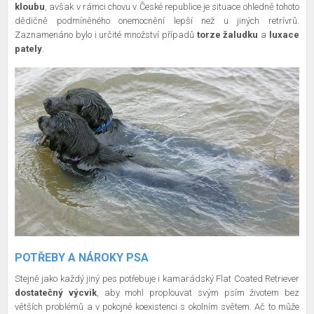
kloubu
, avšak v rámci chovu v České republice je situace ohledně tohoto
dědičně podmíněného onemocnění lepší než u jiných retrívrů.
Zaznamenáno bylo i určité množství případů
torze žaludku
a
luxace
pately
.
POTŘEBY A NÁROKY PSA
Stejně jako každý jiný pes potřebuje i kamarádský Flat Coated Retriever
dostatečný výcvik
, aby mohl proplouvat svým psím životem bez
větších problémů a v pokojné koexistenci s okolním světem. Ač to může