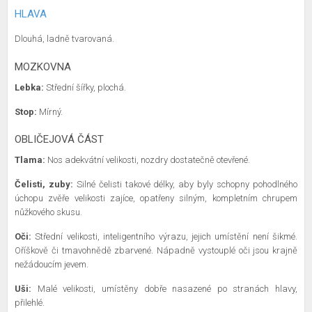
HLAVA
Dlouhá, ladně tvarovaná.
MOZKOVNA
Lebka:
Střední šířky, plochá.
Stop:
Mírný.
OBLIČEJOVÁ ČÁST
Tlama:
Nos adekvátní velikosti, nozdry dostatečně otevřené.
Čelisti, zuby:
Silné čelisti takové délky, aby byly schopny pohodlného
úchopu zvěře velikosti zajíce, opatřeny silným, kompletním chrupem
nůžkového skusu.
Oči:
Střední velikosti, inteligentního výrazu, jejich umístění není šikmé.
Oříškově či tmavohnědě zbarvené. Nápadně vystouplé oči jsou krajně
nežádoucím jevem.
Uši:
Malé velikosti, umístěny dobře nasazené po stranách hlavy,
přilehlé.