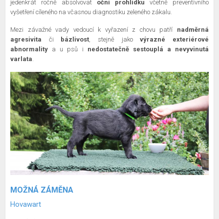
jedenkrát ročně absolvovat
oční prohlídku
včetně preventivního
vyšetření cíleného na včasnou diagnostiku zeleného zákalu.
Mezi závažné vady vedoucí k vyřazení z chovu patří
nadměrná
agresivita
či
bázlivost
, stejně jako
výrazné exteriérové
abnormality
a u psů i
nedostatečně sestouplá a nevyvinutá
varlata
.
MOŽNÁ ZÁMĚNA
Hovawart