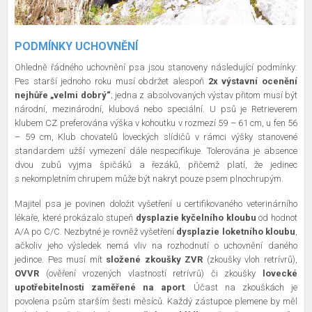
PODMÍNKY UCHOVNĚNÍ
Ohledně řádného uchovnění psa jsou stanoveny následující podmínky:
Pes starší jednoho roku musí obdržet alespoň
2x výstavní ocenění
nejhůře „velmi dobrý“
; jedna z absolvovaných výstav přitom musí být
národní, mezinárodní, klubová nebo speciální. U psů je Retrieverem
klubem CZ preferována výška v kohoutku v rozmezí 59 – 61 cm, u fen 56
– 59 cm, Klub chovatelů loveckých slídičů v rámci výšky stanovené
standardem užší vymezení dále nespecifikuje. Tolerována je absence
dvou zubů vyjma špičáků a řezáků, přičemž platí, že jedinec
s nekompletním chrupem může být nakryt pouze psem plnochrupým.
Majitel psa je povinen doložit vyšetření u certifikovaného veterinárního
lékaře, které prokázalo stupeň
dysplazie kyčelního kloubu
od hodnot
A/A po C/C. Nezbytné je rovněž vyšetření
dysplazie loketního kloubu
,
ačkoliv jeho výsledek nemá vliv na rozhodnutí o uchovnění daného
jedince. Pes musí mít
složené zkoušky ZVR
(zkoušky vloh retrívrů),
OVVR
(ověření vrozených vlastností retrívrů) či zkoušky
lovecké
upotřebitelnosti zaměřené na aport
. Účast na zkouškách je
povolena psům starším šesti měsíců. Každý zástupce plemene by měl