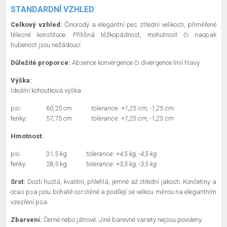
STANDARDNÍ VZHLED
Celkový vzhled:
Činorodý a elegantní pes střední velikosti, přiměřené
tělesné konstituce. Přílišná těžkopádnost, mohutnost či naopak
hubenost jsou nežádoucí.
Důležité proporce:
Absence konvergence či divergence linií hlavy.
Výška:
Ideální kohoutková výška
psi:
60,25 cm
tolerance: +1,25 cm, -1,25 cm
fenky:
57,75 cm
tolerance: +1,25 cm, -1,25 cm
Hmotnost:
psi
31,5 kg
tolerance: +4,5 kg, -4,5 kg
fenky:
28,5 kg
tolerance: +3,5 kg, -3,5 kg
Srst:
Dosti hustá, kvalitní, přilehlá, jemné až střední jakosti. Končetiny a
ocas psa jsou bohatě osrstěné a podílejí se velkou měrou na elegantním
vzezření psa.
Zbarvení:
Černé nebo játrové. Jiné barevné variety nejsou povoleny.