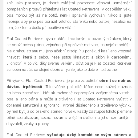
znít jako paradox, je dobré zvláštní pozornost věnovat usměrnění
pompézních projevů přátelství Flat Coated Retrievera. V dospělém věku
psa mohou být až na obtíž, není-li správně vychován. Nikdo si jistě
nepřeje, aby jeho pes porazil vetchou stařenku nebo batole, nezáleží na
tom, že k tomu došlo při bouřlivém vítání.
Flat Coated Retriever bývá naštěstí nadaným a pozorným žákem, který
se snaží svého pána, zejména při správné motivaci, co nejvíce potěšit.
Na druhou stranu mu jeho učební disciplínu poněkud kazí jeho vrozená
hravost, která s sebou nese jistou liknavost a sklon k darebnému
uličnictví. A co víc, díky svému velkému důvtipu je Flat Coated Retriever
schopen naučit se stejně dobře a rychle jako to dobré i to špatné.
Při výcviku Flat Coated Retrievera je proto zapotřebí
obrnit se notnou
dávkou trpělivosti
. Toto věčné psí dítě těžce nese každý náznak
hrubého zacházení. Nátlak rozhodně neprospívá vzájemnému vztahu
psa a jeho pána a může u citlivého Flat Coated Retrievera vyústit v
obranné zatvrzení a ignoranci. Kromě důsledného a trpělivého výcviku
by měl být již od brzkého štěněčího věku každý zástupce tohoto plemene
pilně socializován, seznamován s vnějším světem a jeho rozmanitými
obyvateli, zvuky a pachy.
Flat Coated Retriever
vyžaduje úzký kontakt se svým pánem a