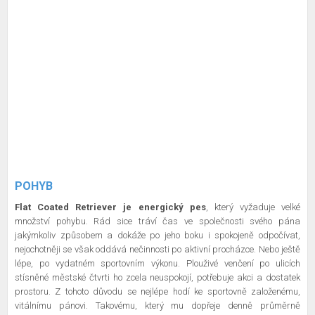
POHYB
Flat Coated Retriever je energický pes
, který vyžaduje velké
množství pohybu. Rád sice tráví čas ve společnosti svého pána
jakýmkoliv způsobem a dokáže po jeho boku i spokojeně odpočívat,
nejochotněji se však oddává nečinnosti po aktivní procházce. Nebo ještě
lépe, po vydatném sportovním výkonu. Plouživé venčení po ulicích
stísněné městské čtvrti ho zcela neuspokojí, potřebuje akci a dostatek
prostoru. Z tohoto důvodu se nejlépe hodí ke sportovně založenému,
vitálnímu pánovi. Takovému, který mu dopřeje denně průměrně