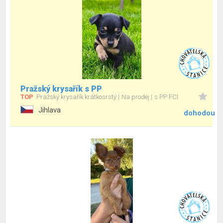
Pražský krysařík s PP
TOP
Pražský krysařík krátkosrstý
Na prodej
s PP FCI
Jihlava
dohodou