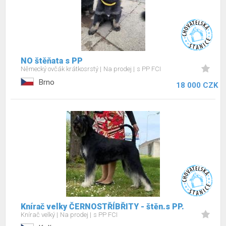
NO štěňata s PP
Německý ovčák krátkosrstý
Na prodej
s PP FCI
Brno
18 000 CZK
Knírač velky ČERNOSTŘÍBŘITY - štěn.s PP.
Knírač velký
Na prodej
s PP FCI