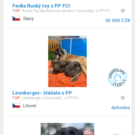
Fenka Ruský toy s PP FCI
TOP
Ruský Toy dlouhosrstá varieta
Na prodej
s PP FCI
Slaný
35 000 CZK
Leonberger- štěňata s PP
TOP
Leonberger
Na prodej
s PP FCI
Litovel
dohodou