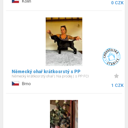
Kolín
0 CZK
Německý ohař krátkosrstý s PP
Německý krátkosrstý ohař
Na prodej
s PP FCI
Brno
1 CZK