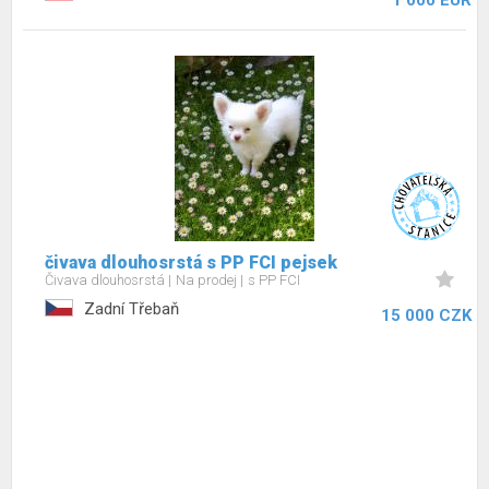
1 000 EUR
čivava dlouhosrstá s PP FCI pejsek
Čivava dlouhosrstá
Na prodej
s PP FCI
Zadní Třebaň
15 000 CZK