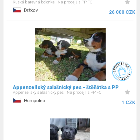
Ruská barevná bolonka
Na prodej
s PP FCI
Držkov
26 000 CZK
Appenzellský salašnický pes - štěňátka s PP
Appenzellský salašnický pes
Na prodej
s PP FCI
Humpolec
1 CZK