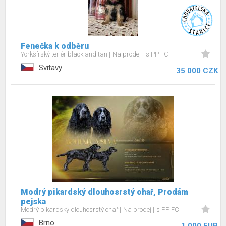
Fenečka k odběru
Yorkšírský teriér black and tan
Na prodej
s PP FCI
Svitavy
35 000 CZK
Modrý pikardský dlouhosrstý ohař, Prodám
pejska
Modrý pikardský dlouhosrstý ohař
Na prodej
s PP FCI
Brno