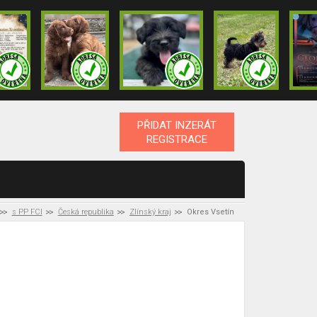
PŘIDAT INZERÁT
REGISTRACE
s PP FCI
Česká republika
Zlínský kraj
Okres Vsetín