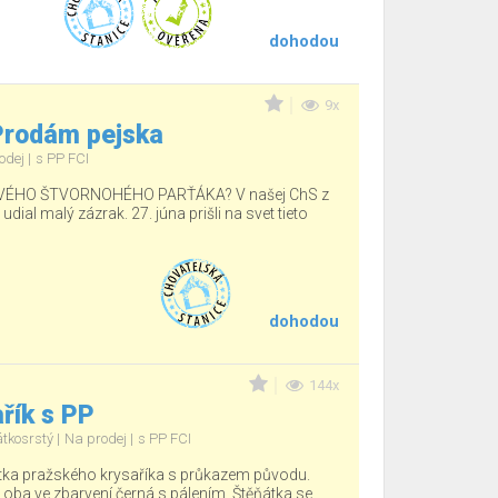
dohodou
9x
 Prodám pejska
odej
s PP FCI
ÉHO ŠTVORNOHÉHO PARŤÁKA? V našej ChS z
ial malý zázrak. 27. júna prišli na svet tieto
dohodou
144x
řík s PP
átkosrstý
Na prodej
s PP FCI
tka pražského krysaříka s průkazem původu.
, oba ve zbarvení černá s pálením. Štěňátka se