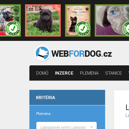
DOMŮ
INZERCE
PLEMENA
STANICE
KRITÉRIA
L
Plemena:
La
Labradorský retrívr, Labrador