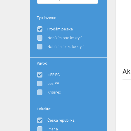
Typ inzerce:
Prodám pejska
Nabízím psa ke krytí
Nabízím fenku ke krytí
Původ:
Ak
s PP FCI
bez PP
Kříženec
Lokalita:
Česká republika
Praha