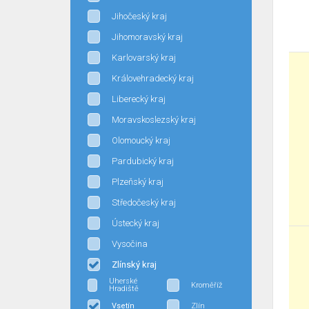
Jihočeský kraj
Jihomoravský kraj
Karlovarský kraj
Královehradecký kraj
Liberecký kraj
Moravskoslezský kraj
Olomoucký kraj
Pardubický kraj
Plzeňský kraj
Středočeský kraj
Ústecký kraj
Vysočina
Zlínský kraj
Uherské
Kroměříž
Hradiště
Vsetín
Zlín