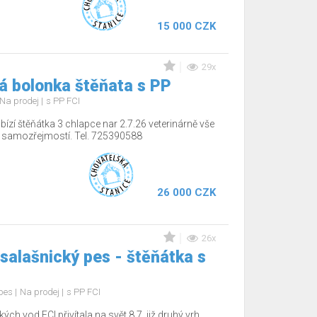
15 000 CZK
29x
á bolonka štěňata s PP
Na prodej
s PP FCI
ízí štěňátka 3 chlapce nar 2.7.26 veterinárně vše
í samozřejmostí. Tel. 725390588
26 000 CZK
26x
salašnický pes - štěňátka s
 pes
Na prodej
s PP FCI
 vod FCI přivítala na svět 8.7. již druhý vrh