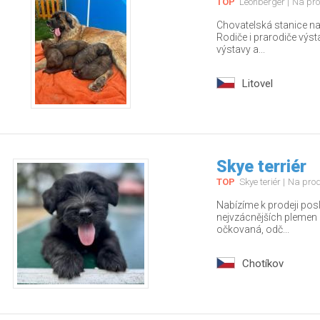
TOP
Leonberger
Na pro
Chovatelská stanice nab
Rodiče i prarodiče výs
výstavy a...
Litovel
Skye terriér
TOP
Skye teriér
Na pro
Nabízíme k prodeji pos
nejvzácnějších plemen – 
očkovaná, odč...
Chotíkov