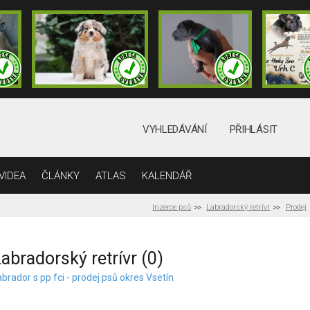
VYHLEDÁVÁNÍ
PŘIHLÁSIT
VIDEA
ČLÁNKY
ATLAS
KALENDÁŘ
Inzerce psů
Labradorský retrívr
Prodej
abradorský retrívr (0)
brador s pp fci - prodej psů okres Vsetín