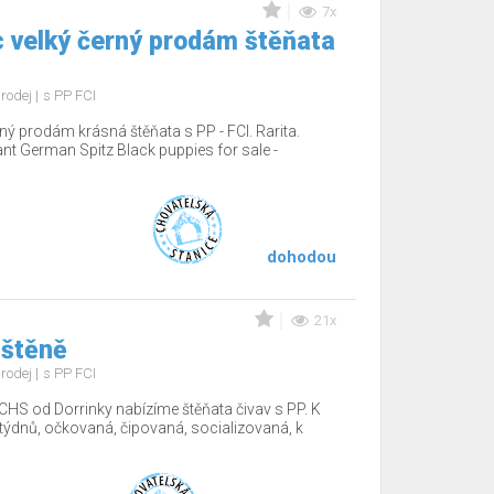
7x
 velký černý prodám štěňata
rodej
s PP FCI
ý prodám krásná štěňata s PP - FCI. Rarita.
nt German Spitz Black puppies for sale -
dohodou
21x
 štěně
rodej
s PP FCI
CHS od Dorrinky nabízíme štěňata čivav s PP. K
12týdnů, očkovaná, čipovaná, socializovaná, k