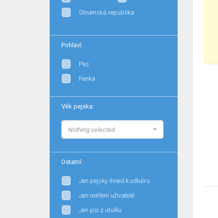
Slovenská republika
Pohlaví:
Pes
Fenka
Věk pejska:
Nothing selected
Ostatní:
Jen pejsky ihned k odběru
Jen ověření uživatelé
Jen psi z útulku