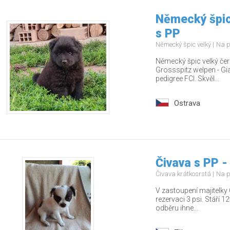
Německý špic
s PP
Německý špic velký
Na p
Německý špic velký čern
Grossspitz welpen - Gia
pedigree FCI. Skvěl...
Ostrava
Čivava s PP -
Čivava krátkosrstá
Na p
V zastoupení majitelky 
rezervaci 3 psi. Stáří 
odběru ihne...