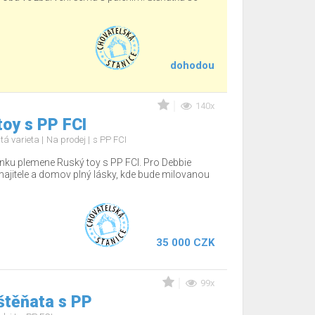
dohodou
140x
oy s PP FCI
tá varieta
Na prodej
s PP FCI
nku plemene Ruský toy s PP FCI. Pro Debbie
jitele a domov plný lásky, kde bude milovanou
35 000 CZK
99x
štěňata s PP