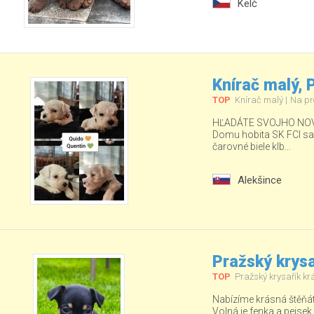
Kelč
Knírač malý,
TOP
Knírač malý
Na pr
HĽADÁTE SVOJHO NOV
Domu hobita SK FCI sa ud
čarovné biele klb...
Alekšince
Pražský krysa
TOP
Pražský krysařík kr
Nabízíme krásná štěňá
Volná je fenka a pejsek