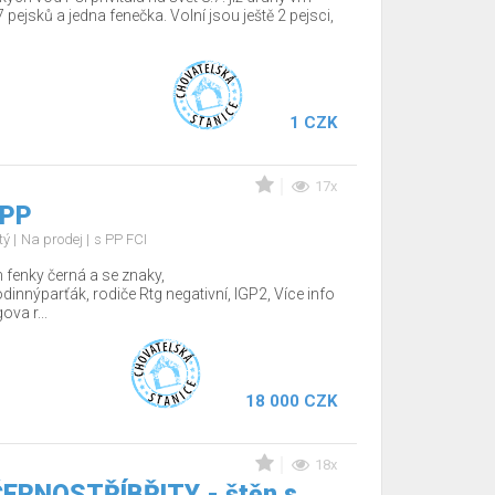
 pejsků a jedna fenečka. Volní jsou ještě 2 pejsci,
1 CZK
17x
 PP
tý
Na prodej
s PP FCI
fenky černá a se znaky,
nnýparťák, rodiče Rtg negativní, IGP2, Více info
va r...
18 000 CZK
18x
 ČERNOSTŘÍBŘITY - štěn.s