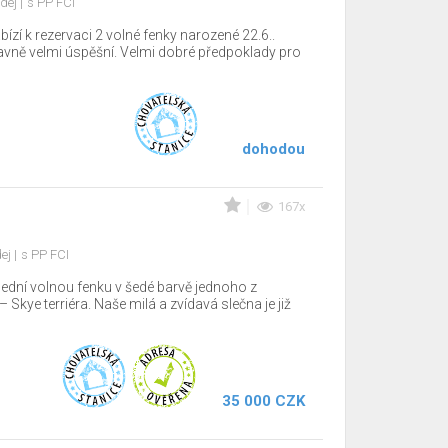
dej
s PP FCI
ízí k rezervaci 2 volné fenky narozené 22.6..
tavně velmi úspěšní. Velmi dobré předpoklady pro
dohodou
167x
dej
s PP FCI
lední volnou fenku v šedé barvě jednoho z
Skye terriéra. Naše milá a zvídavá slečna je již
35 000 CZK