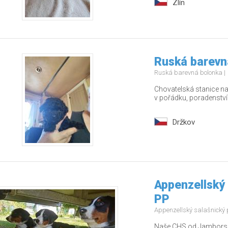
Zlín
Ruská barevn
Ruská barevná bolonka
Chovatelská stanice nab
v pořádku, poradenstv
Držkov
Appenzellský 
PP
Appenzellský salašnický
Naše CHS od Jamborských