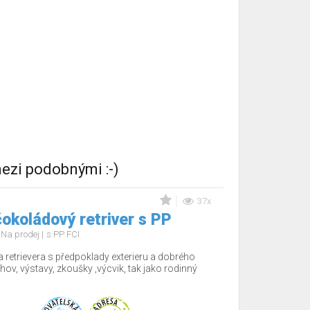
ezi podobnými :-)
37x
okoládový retriver s PP
Na prodej
s PP FCI
 retrievera s předpoklady exterieru a dobrého
hov, výstavy, zkoušky ,výcvik, tak jako rodinný