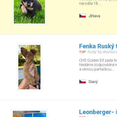
narodila 18. ...
Jihlava
Fenka Ruský t
TOP
Ruský Toy dlouhosrs
CHS Golden Elf zadá fe
hledáme zodpovědné ma
a věrnou parťačkou...
Slaný
Leonberger- 