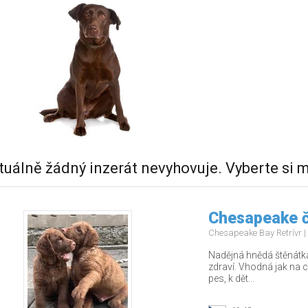
tuálně žádný inzerát nevyhovuje. Vyberte si m
Chesapeake č
Chesapeake Bay Retrívr
Nadějná hnědá štěnátka
zdraví. Vhodná jak na c
pes, k dět...