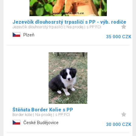
Jezevčík dlouhosrstý trpasličí s PP - výb. rodiče
Jezevčík dlouhosrstý trpasličí
Na prodej
s PP FCI
Plzeň
35 000 CZK
Štěňata Border Kolie s PP
Border kolie
Na prodej
s PP FCI
České Budějovice
30 000 CZK