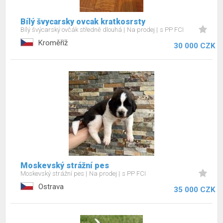
Bílý švycarsky ovcak kratkosrsty
Bílý švýcarský ovčák středně dlouhá
Na prodej
s PP FCI
Kroměříž
30 000 CZK
Moskevský strážní pes
Moskevský strážní pes
Na prodej
s PP FCI
Ostrava
35 000 CZK