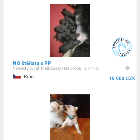
NO štěňata s PP
Německý ovčák krátkosrstý
Na prodej
s PP FCI
Brno
18 000 CZK