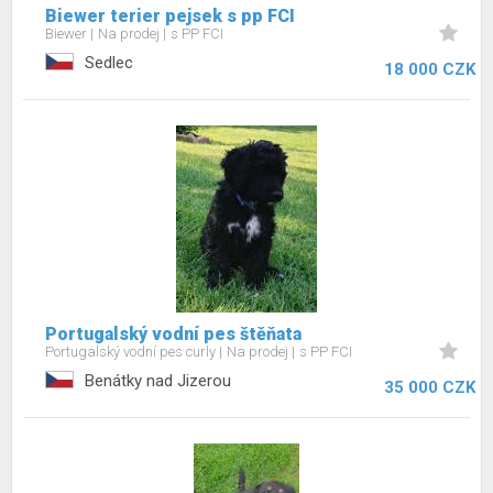
Biewer terier pejsek s pp FCI
Biewer
Na prodej
s PP FCI
Sedlec
18 000 CZK
Portugalský vodní pes štěňata
Portugalský vodní pes curly
Na prodej
s PP FCI
Benátky nad Jizerou
35 000 CZK