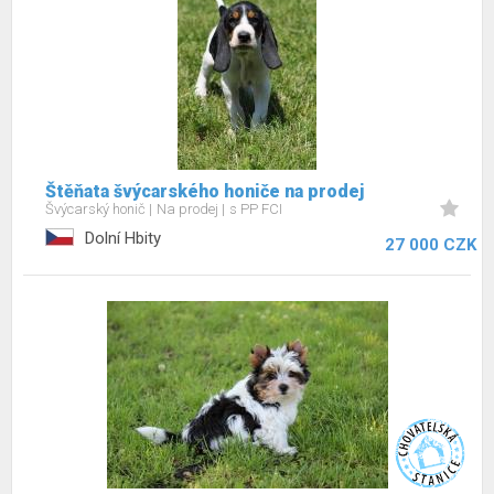
Štěňata švýcarského honiče na prodej
Švýcarský honič
Na prodej
s PP FCI
Dolní Hbity
27 000 CZK