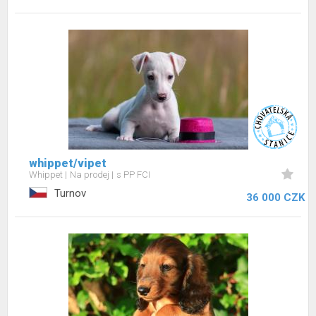
whippet/vipet
Whippet
Na prodej
s PP FCI
Turnov
36 000 CZK