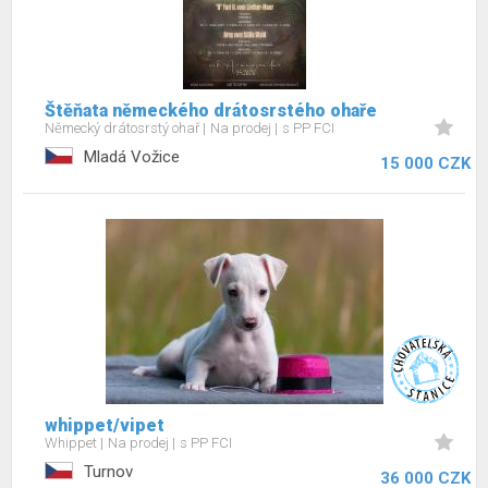
Štěňata německého drátosrstého ohaře
Německý drátosrstý ohař
Na prodej
s PP FCI
Mladá Vožice
15 000 CZK
whippet/vipet
Whippet
Na prodej
s PP FCI
Turnov
36 000 CZK