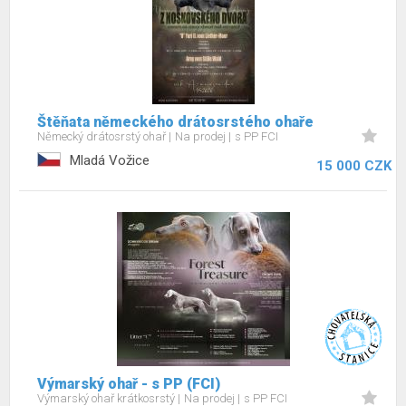
Štěňata německého drátosrstého ohaře
Německý drátosrstý ohař
Na prodej
s PP FCI
Mladá Vožice
15 000 CZK
Výmarský ohař - s PP (FCI)
Výmarský ohař krátkosrstý
Na prodej
s PP FCI