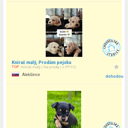
Knírač malý, Prodám pejska
TOP
Knírač malý
Na prodej
s PP FCI
Alekšince
dohodou