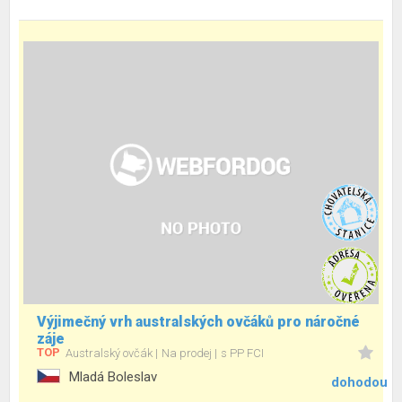
Výjimečný vrh australských ovčáků pro náročné
záje
TOP
Australský ovčák
Na prodej
s PP FCI
Mladá Boleslav
dohodou