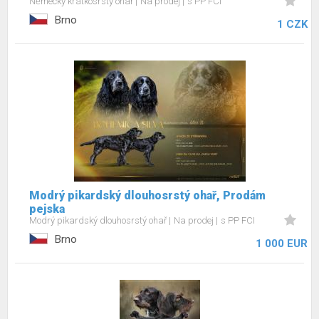
Německý krátkosrstý ohař
Na prodej
s PP FCI
Brno
1 CZK
Modrý pikardský dlouhosrstý ohař, Prodám
pejska
Modrý pikardský dlouhosrstý ohař
Na prodej
s PP FCI
Brno
1 000 EUR