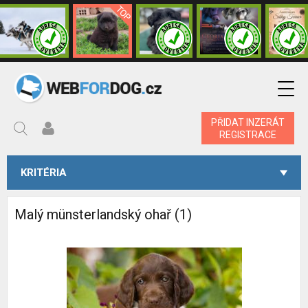
PŘIDAT INZERÁT
REGISTRACE
KRITÉRIA
Malý münsterlandský ohař (1)