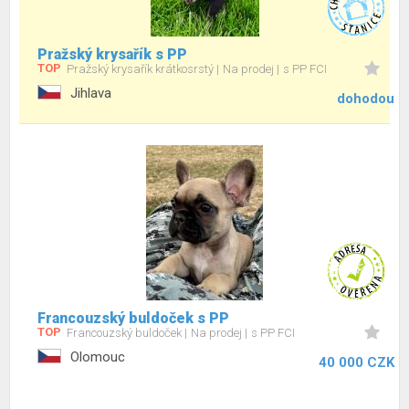
Pražský krysařík s PP
TOP
Pražský krysařík krátkosrstý
Na prodej
s PP FCI
Jihlava
dohodou
Francouzský buldoček s PP
TOP
Francouzský buldoček
Na prodej
s PP FCI
Olomouc
40 000 CZK