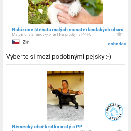
Nabízíme štěňata malých münsterlandských ohařů
Malý münsterlandský ohař
Na prodej
s PP FCI
Zlín
dohodou
Vyberte si mezi podobnými pejsky :-)
Německý ohař krátkosrstý s PP