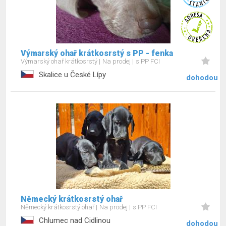
Výmarský ohař krátkosrstý s PP - fenka
Výmarský ohař krátkosrstý
Na prodej
s PP FCI
Skalice u České Lípy
dohodou
Německý krátkosrstý ohař
Německý krátkosrstý ohař
Na prodej
s PP FCI
Chlumec nad Cidlinou
dohodou