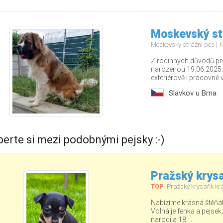
Moskevský st
Moskevský strážní pes
N
Z rodinných důvodů p
narozenou 19.06.2025.
exteriérově i pracovně v.
Slavkov u Brna
berte si mezi podobnými pejsky :-)
Pražský krysa
TOP
Pražský krysařík kr
Nabízíme krásná štěňá
Volná je fenka a pejsek
narodila 18. ...