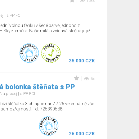
153x
dej
s PP FCI
lední volnou fenku v šedé barvě jednoho z
Skye terriéra. Naše milá a zvídavá slečna je již
35 000 CZK
6x
á bolonka štěňata s PP
Na prodej
s PP FCI
ízí štěňátka 3 chlapce nar 2.7.26 veterinárně vše
í samozřejmostí. Tel. 725390588
26 000 CZK