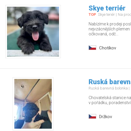
Skye terriér
TOP
Skye teriér
Na pro
Nabízíme k prodeji pos
nejvzácnějších plemen – 
očkovaná, odč...
Chotíkov
Ruská barevn
Ruská barevná bolonka
Chovatelská stanice nab
v pořádku, poradenstv
Držkov