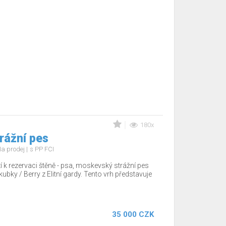
180x
rážní pes
a prodej
s PP FCI
zí k rezervaci štěně - psa, moskevský strážní pes
ubky / Berry z Elitní gardy. Tento vrh představuje
35 000 CZK