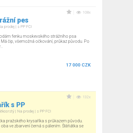
108x
rážní pes
a prodej
s PP FCI
rodám fenku moskevského strážního psa
 Má čip, všemožná očkování, průkaz původu. Po
..
17 000 CZK
132x
řík s PP
átkosrstý
Na prodej
s PP FCI
tka pražského krysaříka s průkazem původu.
, oba ve zbarvení černá s pálením. Štěňátka se