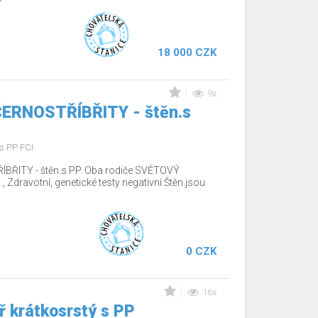
18 000 CZK
9x
 ČERNOSTŘÍBŘITY - štěn.s
s PP FCI
ÍBŘITY - štěn.s PP. Oba rodiče SVĚTOVÝ
Zdravotní, genetické testy negativní.Štěn.jsou
0 CZK
16x
 krátkosrstý s PP