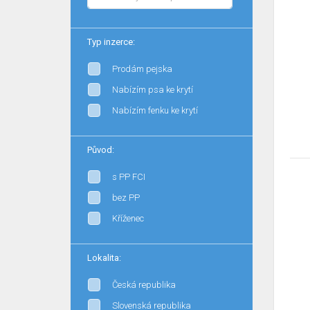
Typ inzerce:
Prodám pejska
Nabízím psa ke krytí
Nabízím fenku ke krytí
Původ:
s PP FCI
bez PP
Kříženec
Lokalita:
Česká republika
Slovenská republika