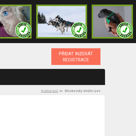
PŘIDAT INZERÁT
REGISTRACE
Inzerce psů
Moskevský strážní pes