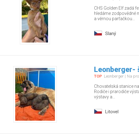
CHS Golden Elf zadá fe
hledáme zodpovědné ma
a věrnou parťačkou...
Slaný
Leonberger- 
TOP
Leonberger
Na pro
Chovatelská stanice nab
Rodiče i prarodiče výs
výstavy a...
Litovel