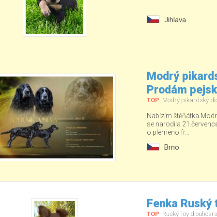
Jihlava
Modrý pikards
Prodám pejs
TOP
Modrý pikardský dl
Nabízím štěňátka Modré
se narodila 21.červenc
o plemeno fr...
Brno
Fenka Ruský t
TOP
Ruský Toy dlouhosrs