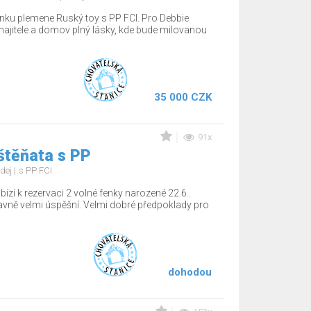
nku plemene Ruský toy s PP FCI. Pro Debbie
jitele a domov plný lásky, kde bude milovanou
35 000 CZK
91x
štěňata s PP
dej
s PP FCI
ízí k rezervaci 2 volné fenky narozené 22.6..
tavně velmi úspěšní. Velmi dobré předpoklady pro
dohodou