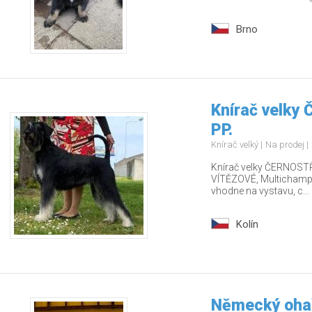
Brno
Knírač velky
PP.
Knírač velký
Na prodej
Knírač velky ČERNOSTŘ
VÍTĚZOVÉ, Multichamp., 
vhodne na vystavu, c...
Kolín
Německý ohař