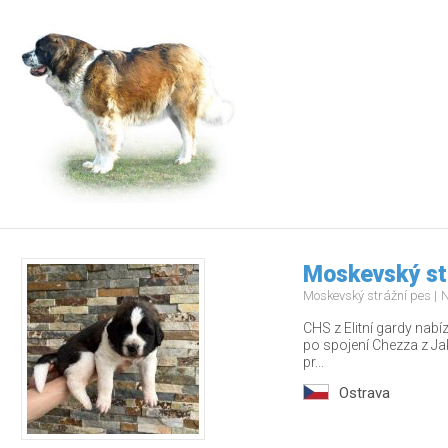
Moskevský st
Moskevský strážní pes
N
CHS z Elitní gardy nabí
po spojení Chezza z Jak
pr...
Ostrava