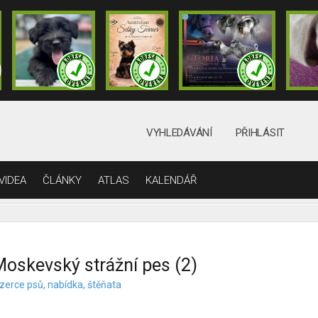
VYHLEDÁVÁNÍ
PŘIHLÁSIT
VIDEA
ČLÁNKY
ATLAS
KALENDÁŘ
oskevský strážní pes (2)
nzerce psů, nabídka, štěňata