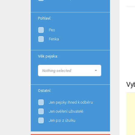
Pohlaví:
Pes
Fenka
Věk pejska:
Nothing selected
Vy
Ostatní:
Jen pejsky ihned k odběru
Jen ověření uživatelé
Jen psi z útulku