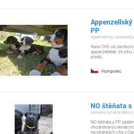
Appenzellský 
PP
Appenzellský salašnický
Naše CHS od Jamborských
appenzellátek. Ve vrhu 7
předá...
Humpolec
NO štěňata s
Německý ovčák krátkosrs
NO štěňata s PP zadám 
vhodnénavýcvikneborodi
na stránkách chs z Cago