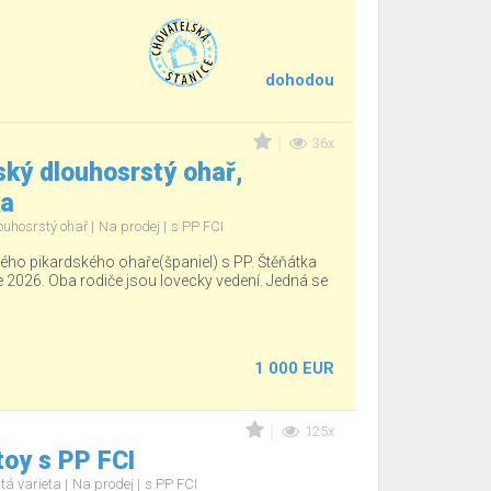
dohodou
36x
ký dlouhosrstý ohař,
ka
ouhosrstý ohař
Na prodej
s PP FCI
ho pikardského ohaře(španiel) s PP. Štěňátka
e 2026. Oba rodiče jsou lovecky vedení. Jedná se
1 000 EUR
125x
oy s PP FCI
tá varieta
Na prodej
s PP FCI