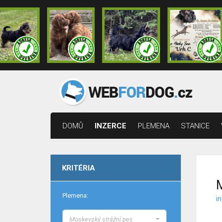
DOMŮ
INZERCE
PLEMENA
STANICE
KRITÉRIA
M
Plemena:
i
Moskevský strážní pes