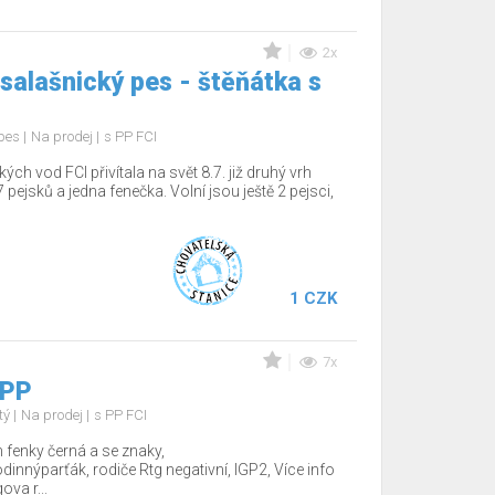
2x
salašnický pes - štěňátka s
 pes
Na prodej
s PP FCI
 vod FCI přivítala na svět 8.7. již druhý vrh
 pejsků a jedna fenečka. Volní jsou ještě 2 pejsci,
1 CZK
7x
 PP
tý
Na prodej
s PP FCI
fenky černá a se znaky,
nnýparťák, rodiče Rtg negativní, IGP2, Více info
va r...