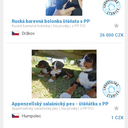
Ruská barevná bolonka štěňata s PP
Ruská barevná bolonka
Na prodej
s PP FCI
Držkov
26 000 CZK
Appenzellský salašnický pes - štěňátka s PP
Appenzellský salašnický pes
Na prodej
s PP FCI
Humpolec
1 CZK