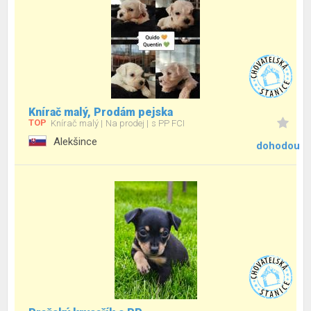
Knírač malý, Prodám pejska
TOP
Knírač malý
Na prodej
s PP FCI
Alekšince
dohodou