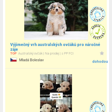
Výjimečný vrh australských ovčáků pro náročné
záje
TOP
Australský ovčák
Na prodej
s PP FCI
Mladá Boleslav
dohodou