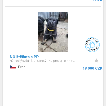
1 CZK
NO štěňata s PP
Německý ovčák krátkosrstý
Na prodej
s PP FCI
Brno
18 000 CZK