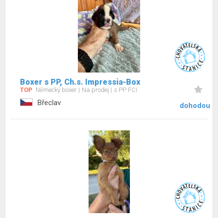
Boxer s PP, Ch.s. Impressia-Box
TOP
Německý boxer
Na prodej
s PP FCI
Břeclav
dohodou