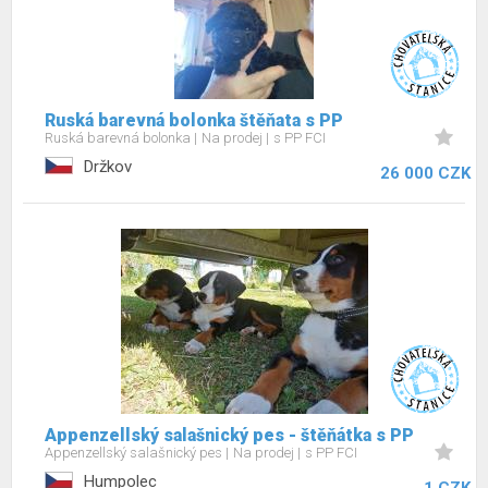
Ruská barevná bolonka štěňata s PP
Ruská barevná bolonka
Na prodej
s PP FCI
Držkov
26 000 CZK
Appenzellský salašnický pes - štěňátka s PP
Appenzellský salašnický pes
Na prodej
s PP FCI
Humpolec