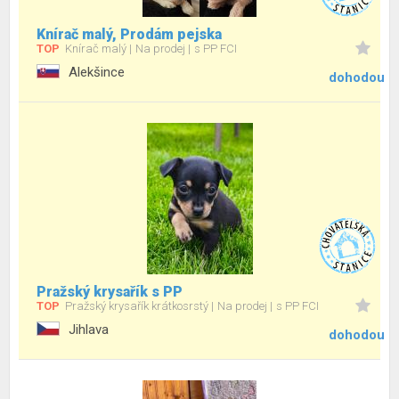
Knírač malý, Prodám pejska
TOP
Knírač malý
Na prodej
s PP FCI
Alekšince
dohodou
Pražský krysařík s PP
TOP
Pražský krysařík krátkosrstý
Na prodej
s PP FCI
Jihlava
dohodou