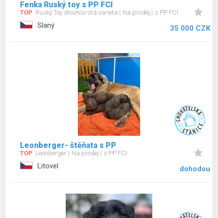
Fenka Ruský toy s PP FCI
TOP
Ruský Toy dlouhosrstá varieta
Na prodej
s PP FCI
Slaný
35 000 CZK
Leonberger- štěňata s PP
TOP
Leonberger
Na prodej
s PP FCI
Litovel
dohodou