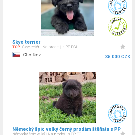
Skye terriér
TOP
Skye teriér
Na prodej
s PP FCI
Chotíkov
35 000 CZK
Německý špic velký černý prodám štěňata s PP
Německý špic velký
Na prodej
s PP FCI