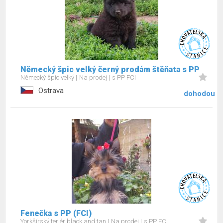
Německý špic velký černý prodám štěňata s PP
Německý špic velký
Na prodej
s PP FCI
Ostrava
dohodou
Fenečka s PP (FCI)
Yorkšírský teriér black and tan
Na prodej
s PP FCI