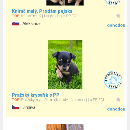
Knírač malý, Prodám pejska
TOP
Knírač malý
Na prodej
s PP FCI
Alekšince
dohodou
Pražský krysařík s PP
TOP
Pražský krysařík krátkosrstý
Na prodej
s PP FCI
Jihlava
dohodou