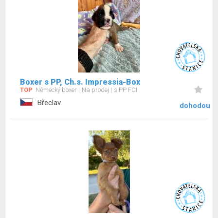
Boxer s PP, Ch.s. Impressia-Box
TOP
Německý boxer
Na prodej
s PP FCI
Břeclav
dohodou