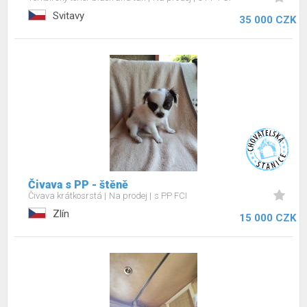
Svitavy
35 000 CZK
Čivava s PP - štěně
Čivava krátkosrstá
Na prodej
s PP FCI
Zlín
15 000 CZK