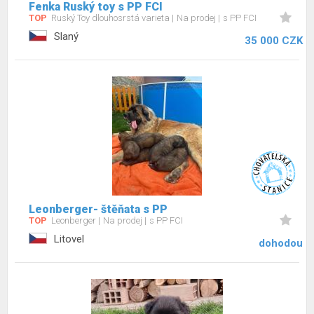
Fenka Ruský toy s PP FCI
TOP
Ruský Toy dlouhosrstá varieta
Na prodej
s PP FCI
Slaný
35 000 CZK
Leonberger- štěňata s PP
TOP
Leonberger
Na prodej
s PP FCI
Litovel
dohodou