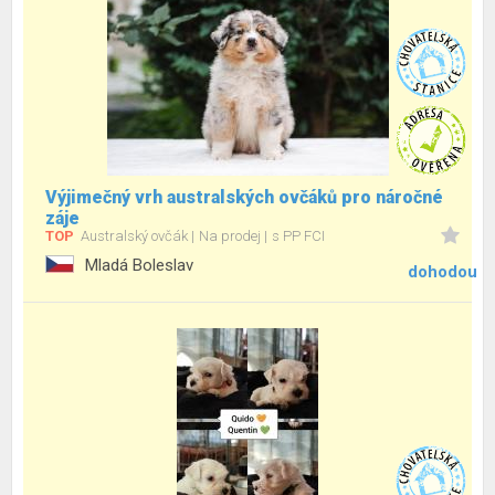
Výjimečný vrh australských ovčáků pro náročné
záje
TOP
Australský ovčák
Na prodej
s PP FCI
Mladá Boleslav
dohodou