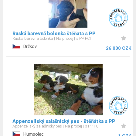
Ruská barevná bolonka štěňata s PP
Ruská barevná bolonka
Na prodej
s PP FCI
Držkov
26 000 CZK
Appenzellský salašnický pes - štěňátka s PP
Appenzellský salašnický pes
Na prodej
s PP FCI
Humpolec