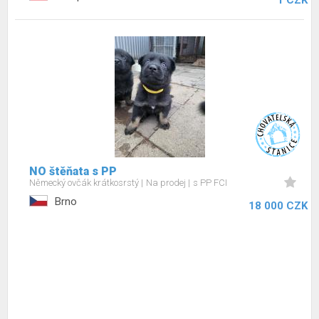
1 CZK
NO štěňata s PP
Německý ovčák krátkosrstý
Na prodej
s PP FCI
Brno
18 000 CZK