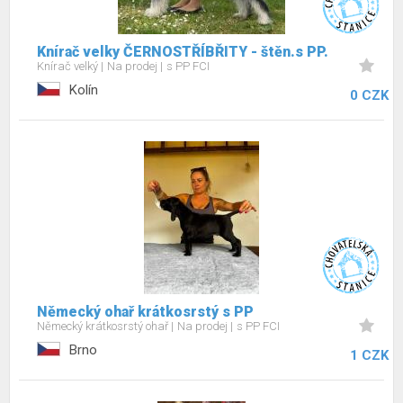
Knírač velky ČERNOSTŘÍBŘITY - štěn.s PP.
Knírač velký
Na prodej
s PP FCI
Kolín
0 CZK
Německý ohař krátkosrstý s PP
Německý krátkosrstý ohař
Na prodej
s PP FCI
Brno
1 CZK