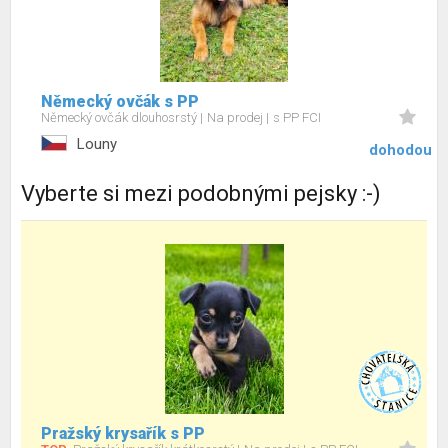
Německý ovčák s PP
Německý ovčák dlouhosrstý
Na prodej
s PP FCI
Louny
dohodou
Vyberte si mezi podobnými pejsky :-)
Pražský krysařík s PP