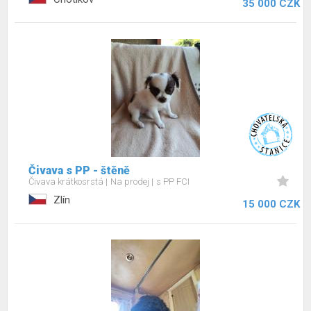
35 000 CZK
Čivava s PP - štěně
Čivava krátkosrstá
Na prodej
s PP FCI
Zlín
15 000 CZK