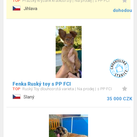
TOP
Pražský krysařík krátkosrstý
Na prodej
s PP FCI
Jihlava
dohodou
Fenka Ruský toy s PP FCI
TOP
Ruský Toy dlouhosrstá varieta
Na prodej
s PP FCI
Slaný
35 000 CZK