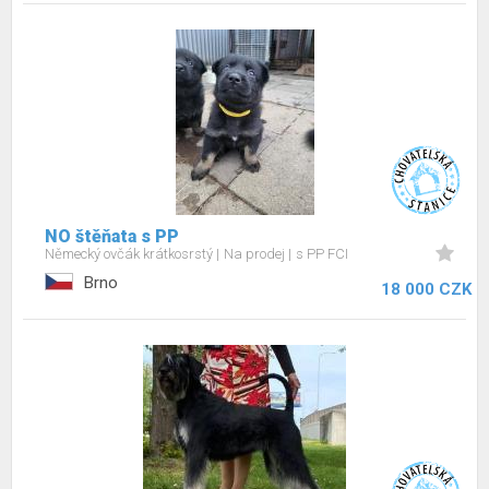
NO štěňata s PP
Německý ovčák krátkosrstý
Na prodej
s PP FCI
Brno
18 000 CZK