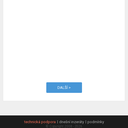
DALŠÍ >
technická podpora
dnešní inzeráty
podmínky
© Copyright 2008 - 2026