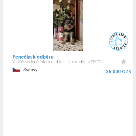
Fenečka k odběru
Yorkšírský teriér black and tan
Na prodej
s PP FCI
Svitavy
35 000 CZK