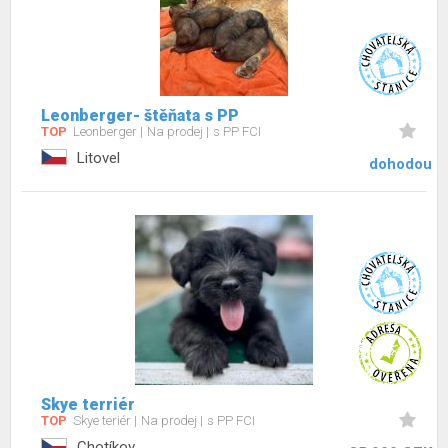
Leonberger- štěňata s PP
TOP
Leonberger
Na prodej
s PP FCI
Litovel
dohodou
Skye terriér
TOP
Skye teriér
Na prodej
s PP FCI
Chotíkov