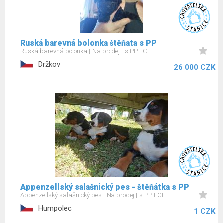
Ruská barevná bolonka štěňata s PP
Ruská barevná bolonka
Na prodej
s PP FCI
Držkov
26 000 CZK
Appenzellský salašnický pes - štěňátka s PP
Appenzellský salašnický pes
Na prodej
s PP FCI
Humpolec
1 CZK