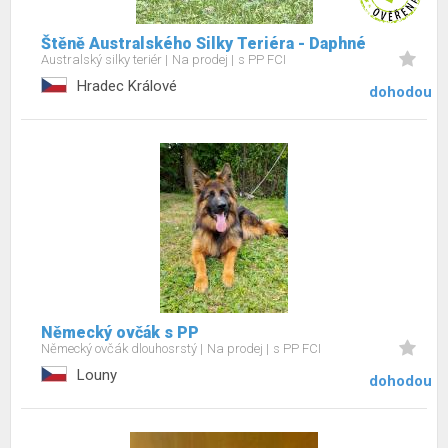
Štěně Australského Silky Teriéra - Daphné
Australský silky teriér
Na prodej
s PP FCI
Hradec Králové
dohodou
Německý ovčák s PP
Německý ovčák dlouhosrstý
Na prodej
s PP FCI
Louny
dohodou