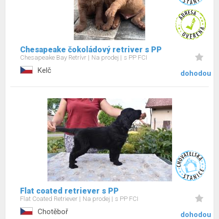
Chesapeake čokoládový retriver s PP
Chesapeake Bay Retrívr
Na prodej
s PP FCI
Kelč
dohodou
Flat coated retriever s PP
Flat Coated Retriever
Na prodej
s PP FCI
Chotěboř
dohodou