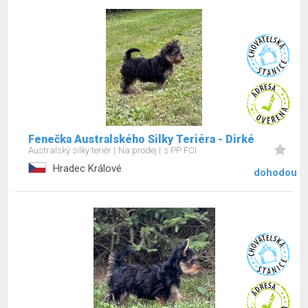
Fenečka Australského Silky Teriéra - Dirké
Australský silky teriér
Na prodej
s PP FCI
Hradec Králové
dohodou