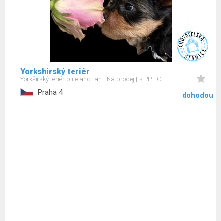
Yorkshirský teriér
Yorkšírský teriér blue and tan
Na prodej
s PP FCI
Praha 4
dohodou