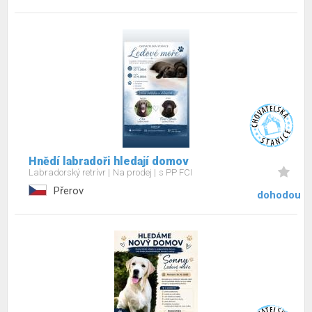
Hnědí labradoři hledají domov
Labradorský retrívr
Na prodej
s PP FCI
Přerov
dohodou