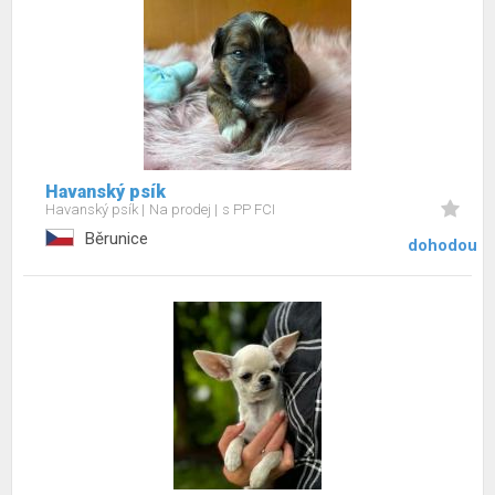
Havanský psík
Havanský psík
Na prodej
s PP FCI
Běrunice
dohodou