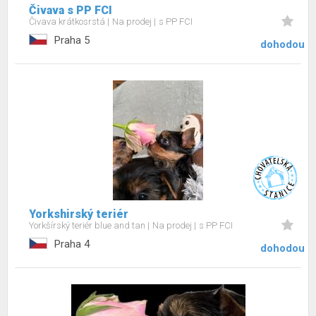
Čivava s PP FCI
Čivava krátkosrstá
Na prodej
s PP FCI
Praha 5
dohodou
Yorkshirský teriér
Yorkšírský teriér blue and tan
Na prodej
s PP FCI
Praha 4
dohodou