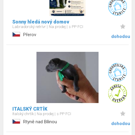
Sonny hledá nový domov
Labradorský retrívr
Na prodej
s PP FCI
Přerov
dohodou
ITALSKÝ CRTÍK
Italský chrtík
Na prodej
s PP FCI
Rtyně nad Bílinou
dohodou